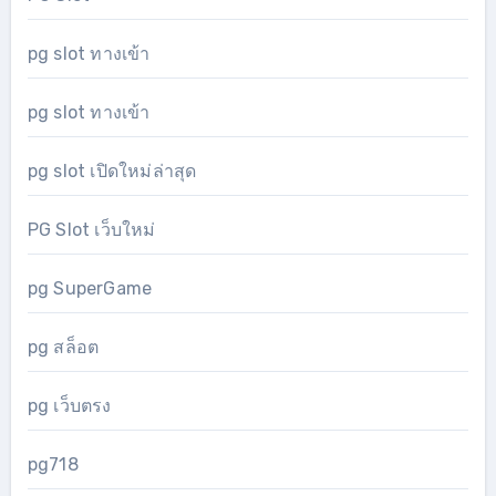
pg slot ทางเข้า
pg slot ทางเข้า
pg slot เปิดใหม่ล่าสุด
PG Slot เว็บใหม่
pg SuperGame
pg สล็อต
pg เว็บตรง
pg718