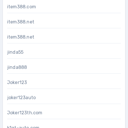
item388.com
item388.net
item388.net
jinda55
jinda888
Joker123
joker123auto
Joker123th.com
k1gt-auto.com