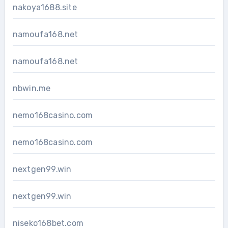
nakoya1688.site
namoufa168.net
namoufa168.net
nbwin.me
nemo168casino.com
nemo168casino.com
nextgen99.win
nextgen99.win
niseko168bet.com