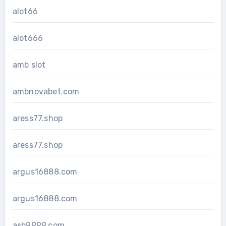
alot66
alot666
amb slot
ambnovabet.com
aress77.shop
aress77.shop
argus16888.com
argus16888.com
asb9999.com