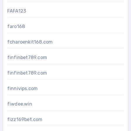
FAFA123
faro168
fcharoenkit168.com
finfinbet789.com
finfinbet789.com
finnivips.com
fiwdee.win
fizz169bet.com