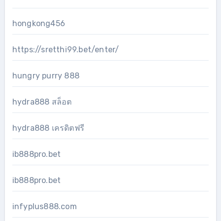
hongkong456
https://sretthi99.bet/enter/
hungry purry 888
hydra888 สล็อต
hydra888 เครดิตฟรี
ib888pro.bet
ib888pro.bet
infyplus888.com