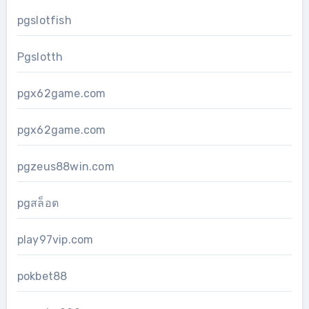
pgslotfish
Pgslotth
pgx62game.com
pgx62game.com
pgzeus88win.com
pgสล็อต
play97vip.com
pokbet88