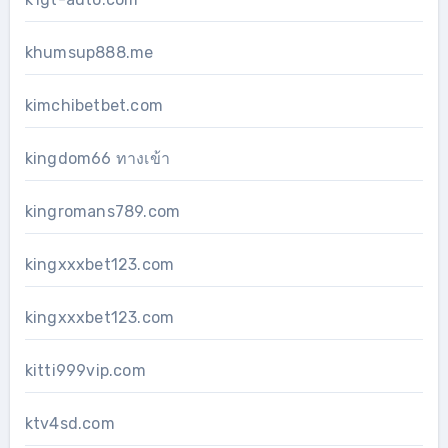
khumsup888.me
kimchibetbet.com
kingdom66 ทางเข้า
kingromans789.com
kingxxxbet123.com
kingxxxbet123.com
kitti999vip.com
ktv4sd.com