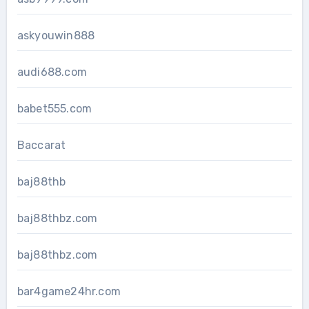
askyouwin888
audi688.com
babet555.com
Baccarat
baj88thb
baj88thbz.com
baj88thbz.com
bar4game24hr.com