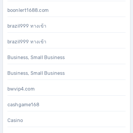
boonlert1688.com
brazil999 ทางเข้า
brazil999 ทางเข้า
Business, Small Business
Business, Small Business
bwvip4.com
cashgame168
Casino