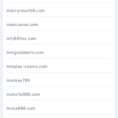
mercyrosa168.com
mexicanoo.com
mfj889xx.com
mmgoldsbets.com
mmplay-casino.com
monkey789
mono16888.com
moza888.com