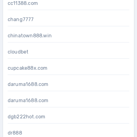
cc11388.com
chang7777
chinatown888.win
cloudbet
cupcake88x.com
daruma1688.com
daruma1688.com
dgb222hot.com
dr888