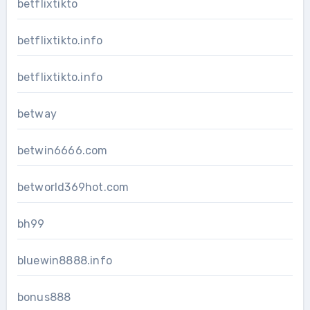
betflixtikto
betflixtikto.info
betflixtikto.info
betway
betwin6666.com
betworld369hot.com
bh99
bluewin8888.info
bonus888