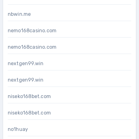
nbwin.me
nemo168casino.com
nemo168casino.com
nextgen99.win
nextgen99.win
niseko168bet.com
niseko168bet.com
no1huay