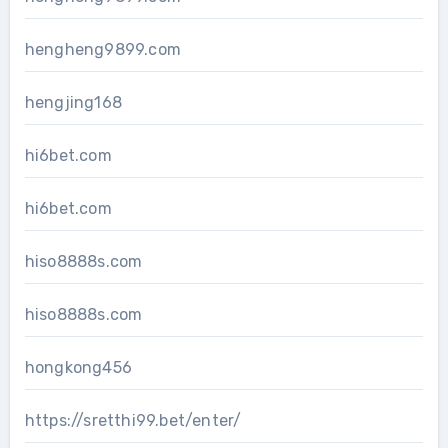
hengheng9899.com
hengjing168
hi6bet.com
hi6bet.com
hiso8888s.com
hiso8888s.com
hongkong456
https://sretthi99.bet/enter/