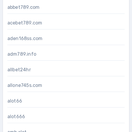
abbet789.com
acebet789.com
aden168ss.com
adm789.info
allbet24hr
allone745s.com
alot66
alot666