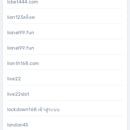
lcbet444.com
lion123สล็อต
lionel99.fun
lionel99.fun
lionth168.com
live22
live22slot
lockdown168 เข้าสู่ระบบ
london45