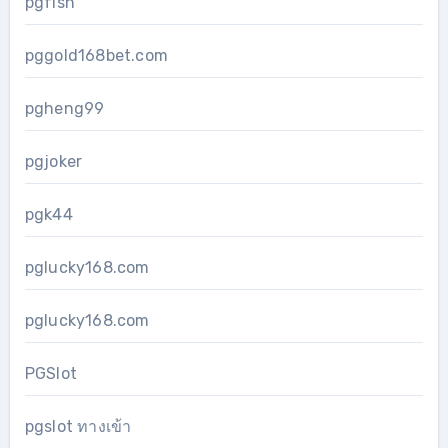
pgfish
pggold168bet.com
pgheng99
pgjoker
pgk44
pglucky168.com
pglucky168.com
PGSlot
pgslot ทางเข้า