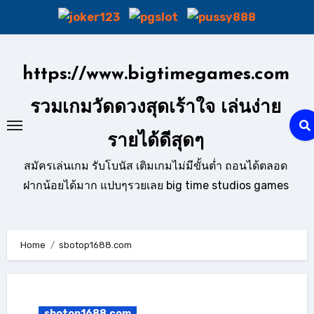
Skip
to
https://www.bigtimegames.com
content
รวมเกมวัดดวงสุดเร้าใจ เล่นง่าย
รายได้ดีสุดๆ
สมัครเล่นเกม รับโบนัส เติมเกมไม่มีขั้นต่ำ ถอนได้ตลอด
ฝากน้อยได้มาก แปบๆรวยเลย big time studios games
Home
sbotop1688.com
sbotop1688.com