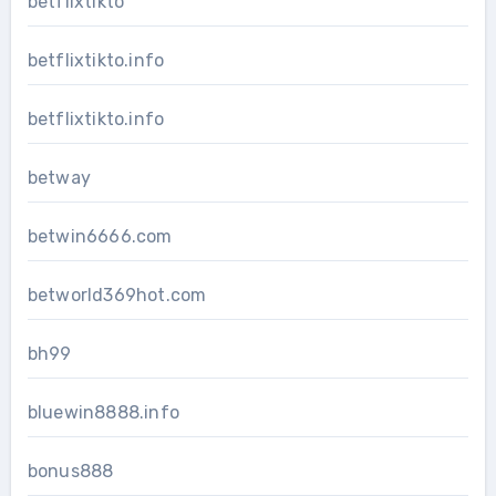
betflixtikto
betflixtikto.info
betflixtikto.info
betway
betwin6666.com
betworld369hot.com
bh99
bluewin8888.info
bonus888