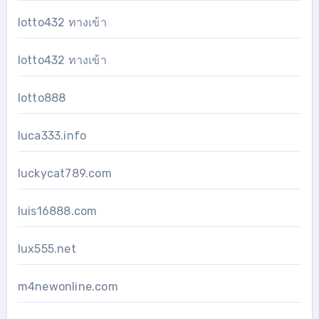
lotto432 ทางเข้า
lotto432 ทางเข้า
lotto888
luca333.info
luckycat789.com
luis16888.com
lux555.net
m4newonline.com