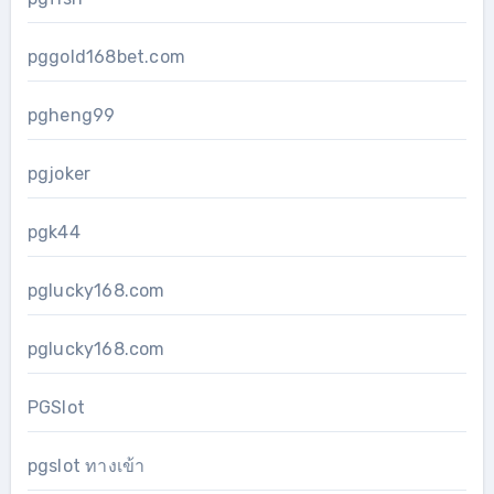
pggold168bet.com
pgheng99
pgjoker
pgk44
pglucky168.com
pglucky168.com
PGSlot
pgslot ทางเข้า