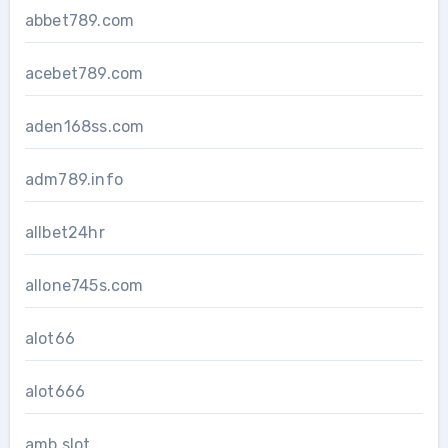
abbet789.com
acebet789.com
aden168ss.com
adm789.info
allbet24hr
allone745s.com
alot66
alot666
amb slot