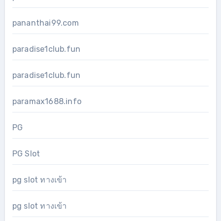
pananthai99.com
paradise1club.fun
paradise1club.fun
paramax1688.info
PG
PG Slot
pg slot ทางเข้า
pg slot ทางเข้า