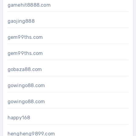
gamehit8888.com
gaojing888
gem99ths.com
gem99ths.com
gobaza88.com
gowingo88.com
gowingo88.com
happy168
hengheng9899.com