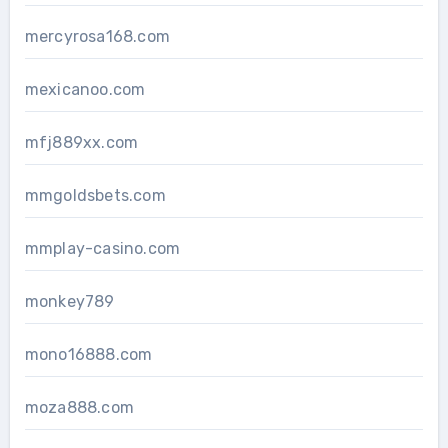
mercyrosa168.com
mexicanoo.com
mfj889xx.com
mmgoldsbets.com
mmplay-casino.com
monkey789
mono16888.com
moza888.com