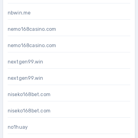
nbwin.me
nemo168casino.com
nemo168casino.com
nextgen99.win
nextgen99.win
niseko168bet.com
niseko168bet.com
no1huay