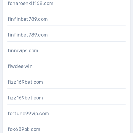
fcharoenkit168.com
finfinbet789.com
finfinbet789.com
finnivips.com
fiwdee.win
fizz169bet.com
fizz169bet.com
fortune99vip.com
fox689ok.com