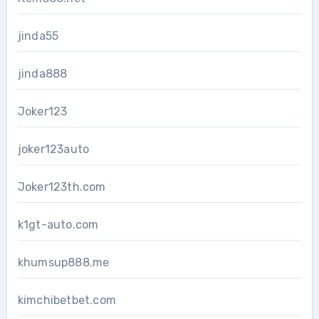
jinda55
jinda888
Joker123
joker123auto
Joker123th.com
k1gt-auto.com
khumsup888.me
kimchibetbet.com