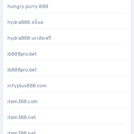
hungry purry 888
hydra888 สล็อต
hydra888 เครดิตฟรี
ib888pro.bet
ib888pro.bet
infyplus888.com
item388.com
item388.net
item388.net