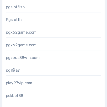
pgslotfish
Pgslotth
pgx62game.com
pgx62game.com
pgzeus88win.com
pgสล็อต
play97vip.com
pokbet88