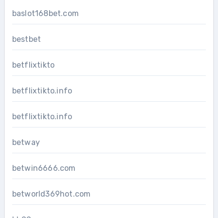
baslot168bet.com
bestbet
betflixtikto
betflixtikto.info
betflixtikto.info
betway
betwin6666.com
betworld369hot.com