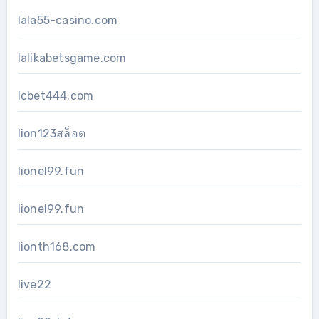
lala55-casino.com
lalikabetsgame.com
lcbet444.com
lion123สล็อต
lionel99.fun
lionel99.fun
lionth168.com
live22