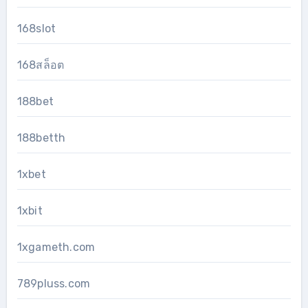
168slot
168สล็อต
188bet
188betth
1xbet
1xbit
1xgameth.com
789pluss.com