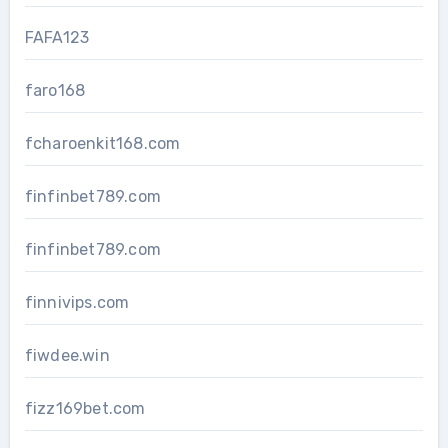
FAFA123
faro168
fcharoenkit168.com
finfinbet789.com
finfinbet789.com
finnivips.com
fiwdee.win
fizz169bet.com