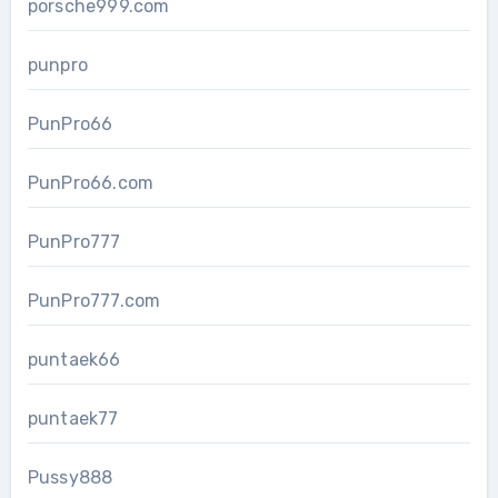
porsche999.com
punpro
PunPro66
PunPro66.com
PunPro777
PunPro777.com
puntaek66
puntaek77
Pussy888