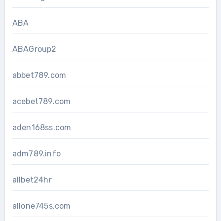
ABA
ABAGroup2
abbet789.com
acebet789.com
aden168ss.com
adm789.info
allbet24hr
allone745s.com