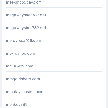
meekin365day.com
megawaysbet789.net
megawaysbet789.net
mercyrosa168.com
mexicanoo.com
mfj889xx.com
mmgoldsbets.com
mmplay-casino.com
monkey789