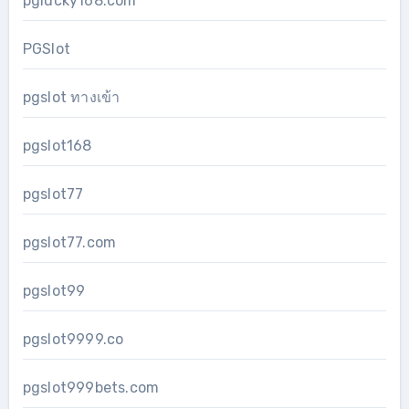
pglucky168.com
PGSlot
pgslot ทางเข้า
pgslot168
pgslot77
pgslot77.com
pgslot99
pgslot9999.co
pgslot999bets.com