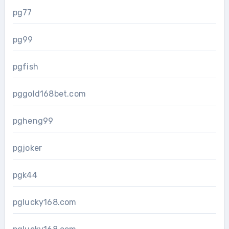
pg77
pg99
pgfish
pggold168bet.com
pgheng99
pgjoker
pgk44
pglucky168.com