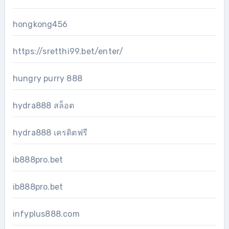
hongkong456
https://sretthi99.bet/enter/
hungry purry 888
hydra888 สล็อต
hydra888 เครดิตฟรี
ib888pro.bet
ib888pro.bet
infyplus888.com