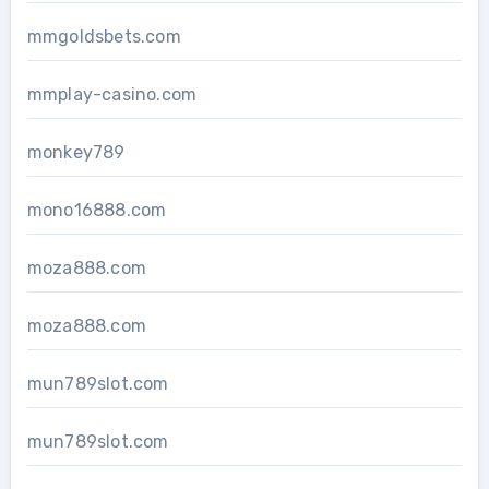
mmgoldsbets.com
mmplay-casino.com
monkey789
mono16888.com
moza888.com
moza888.com
mun789slot.com
mun789slot.com