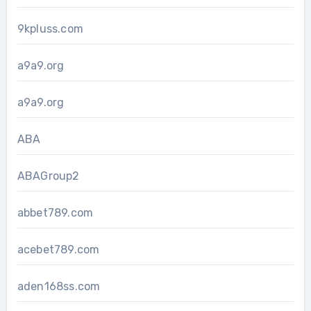
9kpluss.com
a9a9.org
a9a9.org
ABA
ABAGroup2
abbet789.com
acebet789.com
aden168ss.com