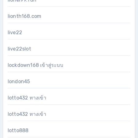
lionth168.com
live22
live22slot
lockdown168 เข้าสู่ระบบ
london45
lotto432 ทางเข้า
lotto432 ทางเข้า
lotto888