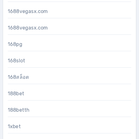
1688vegasx.com
1688vegasx.com
168pg
168slot
168สล็อต
188bet
188betth
1xbet