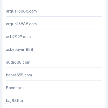
argus16888.com
argus16888.com
asb9999.com
askyouwin888
audi688.com
babet555.com
Baccarat
baj88thb