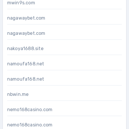
mwin9s.com
nagawaybet.com
nagawaybet.com
nakoya1688.site
namoufa168.net
namoufa168.net
nbwin.me
nemo168casino.com
nemo168casino.com