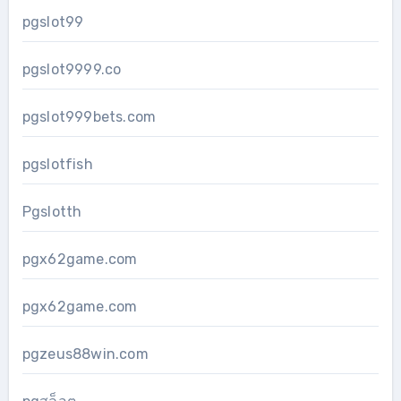
pgslot99
pgslot9999.co
pgslot999bets.com
pgslotfish
Pgslotth
pgx62game.com
pgx62game.com
pgzeus88win.com