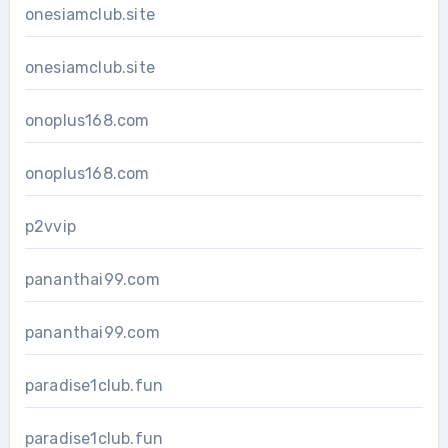
onesiamclub.site
onesiamclub.site
onoplus168.com
onoplus168.com
p2vvip
pananthai99.com
pananthai99.com
paradise1club.fun
paradise1club.fun