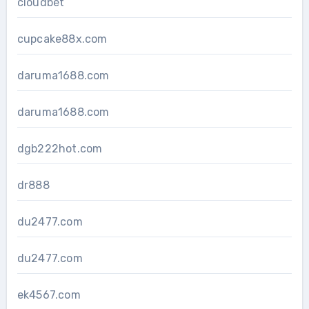
cloudbet
cupcake88x.com
daruma1688.com
daruma1688.com
dgb222hot.com
dr888
du2477.com
du2477.com
ek4567.com