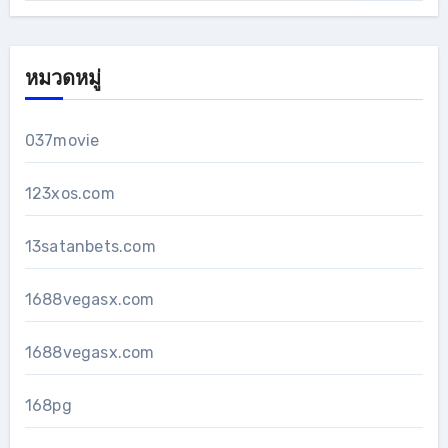
หมวดหมู่
037movie
123xos.com
13satanbets.com
1688vegasx.com
1688vegasx.com
168pg