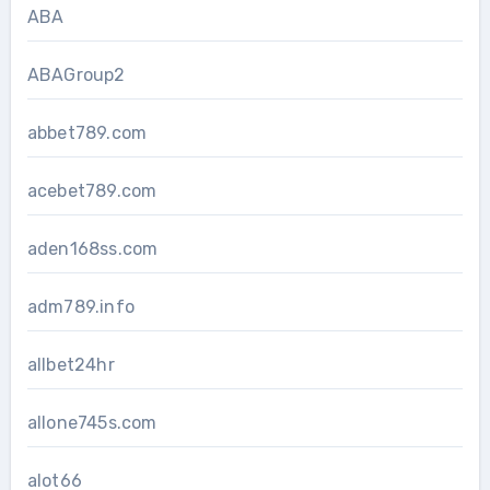
ABA
ABAGroup2
abbet789.com
acebet789.com
aden168ss.com
adm789.info
allbet24hr
allone745s.com
alot66