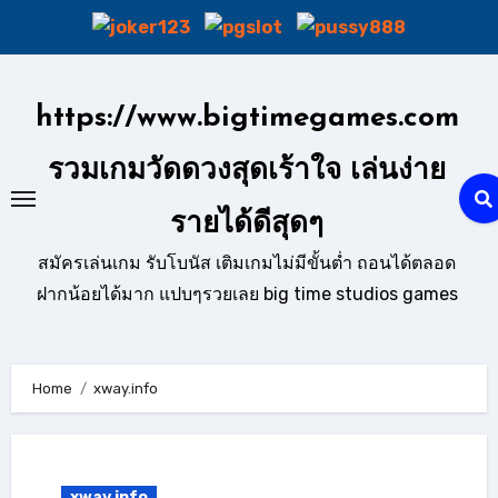
Skip
to
https://www.bigtimegames.com
content
รวมเกมวัดดวงสุดเร้าใจ เล่นง่าย
รายได้ดีสุดๆ
สมัครเล่นเกม รับโบนัส เติมเกมไม่มีขั้นต่ำ ถอนได้ตลอด
ฝากน้อยได้มาก แปบๆรวยเลย big time studios games
Home
xway.info
xway.info