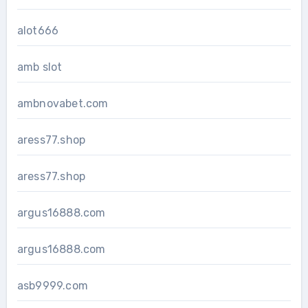
alot666
amb slot
ambnovabet.com
aress77.shop
aress77.shop
argus16888.com
argus16888.com
asb9999.com