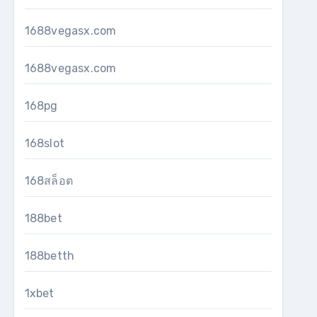
1688vegasx.com
1688vegasx.com
168pg
168slot
168สล็อต
188bet
188betth
1xbet