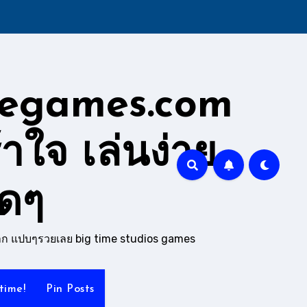
megames.com
าใจ เล่นง่าย
ุดๆ
้มาก แปบๆรวยเลย big time studios games
time!
Pin Posts