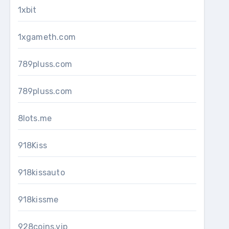
1xbit
1xgameth.com
789pluss.com
789pluss.com
8lots.me
918Kiss
918kissauto
918kissme
928coins.vip