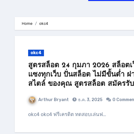
Home
okc4
okc4
สูตรสล็อต 24 กุมภา 2026 สล็อตเว
แซงทุกเว็บ ปั่นสล็อต ไม่มีขั้นต่ำ
สไตล์ ของคุณ สูตรสล็อต สมัครร
Arthur Bryant
ธ.ค. 3, 2025
0 Commen
okc4 okc4 ฟรีเครดิต ทดสอบเล่นฟ…