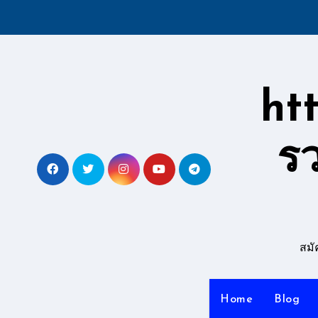
Skip
to
content
ht
รว
สมั
Home
Blog