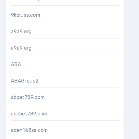
9kpluss.com
a9a9.org
a9a9.org
ABA
ABAGroup2
abbet789.com
acebet789.com
aden168ss.com