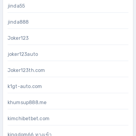
jinda55
jinda888
Joker123
joker123auto
Joker123th.com
k1gt-auto.com
khumsup888.me
kimchibetbet.com
kingdom66 ทางเข้า