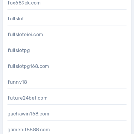
fox689ok.com
fullslot
fullsloteiei.com
fullslotpg
fullslotpg168.com
funny18
future24bet.com
gachawin168.com
gamehit8888.com