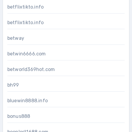
betflixtikto.info
betflixtikto.info
betway
betwin6666.com
betworld369hot.com
bh99
bluewin8888.info
bonus888
boonlert1688.com