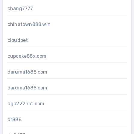
chang7777
chinatown888.win
cloudbet
cupcake88x.com
daruma1688.com
daruma1688.com
dgb222hot.com
dr888