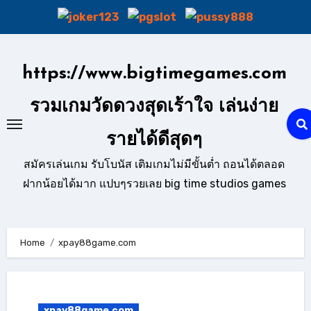
Skip
to
https://www.bigtimegames.com
content
รวมเกมวัดดวงสุดเร้าใจ เล่นง่าย
รายได้ดีสุดๆ
สมัครเล่นเกม รับโบนัส เติมเกมไม่มีขั้นต่ำ ถอนได้ตลอด
ฝากน้อยได้มาก แปบๆรวยเลย big time studios games
Home
xpay88game.com
xpay88game.com