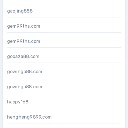
gaojing888
gem99ths.com
gem99ths.com
gobaza88.com
gowingo88.com
gowingo88.com
happy168
hengheng9899.com