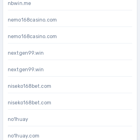
nbwin.me
nemo168casino.com
nemo168casino.com
nextgen99.win
nextgen99.win
niseko168bet.com
niseko168bet.com
no1huay
no1huay.com