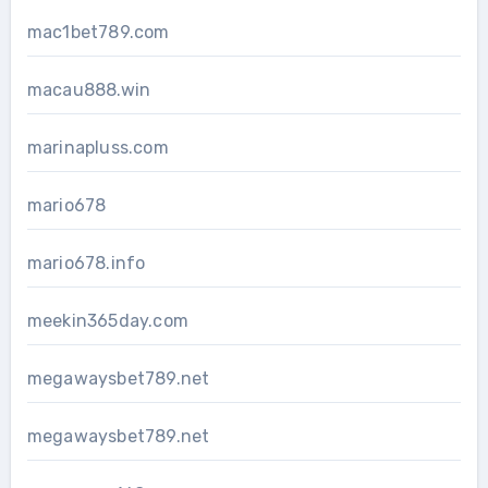
mac1bet789.com
macau888.win
marinapluss.com
mario678
mario678.info
meekin365day.com
megawaysbet789.net
megawaysbet789.net