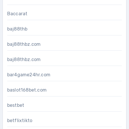
Baccarat
baj88thb
baj88thbz.com
baj88thbz.com
bar4game24hr.com
baslot168bet.com
bestbet
betflixtikto