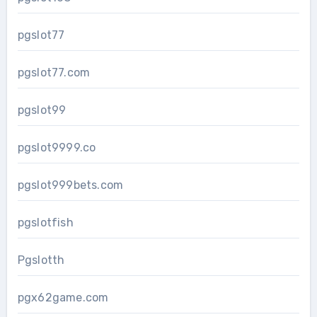
pgslot77
pgslot77.com
pgslot99
pgslot9999.co
pgslot999bets.com
pgslotfish
Pgslotth
pgx62game.com