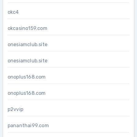
okc4
okcasino159.com
onesiamclub.site
onesiamclub.site
onoplus168.com
onoplus168.com
p2vvip
pananthai99.com