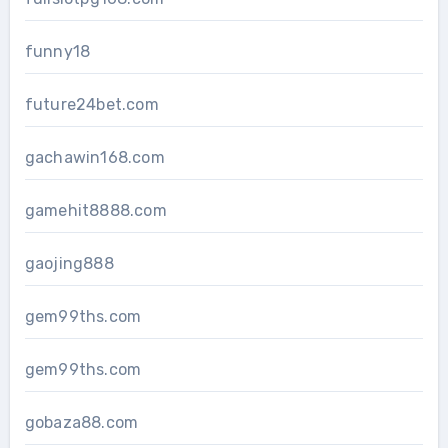
funny18
future24bet.com
gachawin168.com
gamehit8888.com
gaojing888
gem99ths.com
gem99ths.com
gobaza88.com