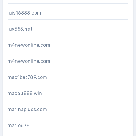
luis16888.com
lux555.net
m4newonline.com
m4newonline.com
mac1bet789.com
macau888.win
marinapluss.com
mario678