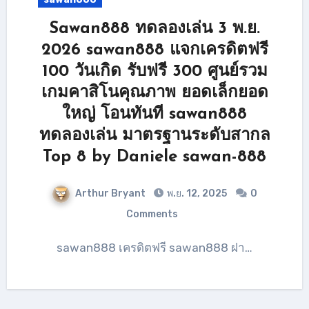
Sawan888 ทดลองเล่น 3 พ.ย.
2026 sawan888 แจกเครดิตฟรี
100 วันเกิด รับฟรี 300 ศูนย์รวม
เกมคาสิโนคุณภาพ ยอดเล็กยอด
ใหญ่ โอนทันที sawan888
ทดลองเล่น มาตรฐานระดับสากล
Top 8 by Daniele sawan-888
Arthur Bryant
พ.ย. 12, 2025
0
Comments
sawan888 เครดิตฟรี sawan888 ฝา…