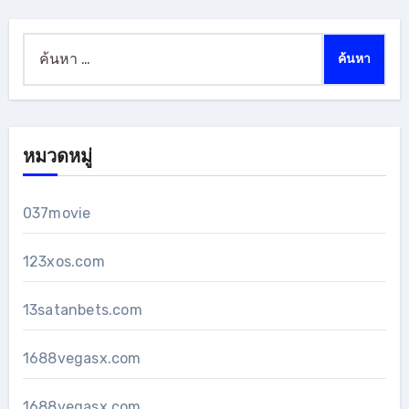
ค้นหา
สำหรับ:
หมวดหมู่
037movie
123xos.com
13satanbets.com
1688vegasx.com
1688vegasx.com