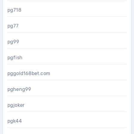
pg718
pg77
pg99
pgfish
pggold168bet.com
pgheng99
pgjoker
pgk44