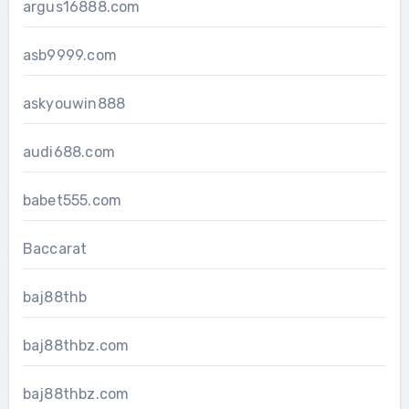
argus16888.com
asb9999.com
askyouwin888
audi688.com
babet555.com
Baccarat
baj88thb
baj88thbz.com
baj88thbz.com