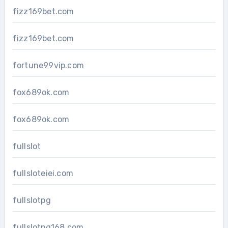
fizz169bet.com
fizz169bet.com
fortune99vip.com
fox689ok.com
fox689ok.com
fullslot
fullsloteiei.com
fullslotpg
fullslotpg168.com