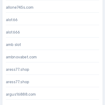
allone745s.com
alot66
alot666
amb slot
ambnovabet.com
aress77.shop
aress77.shop
argus16888.com