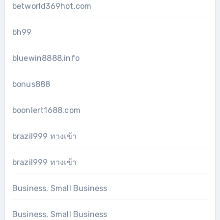
betworld369hot.com
bh99
bluewin8888.info
bonus888
boonlert1688.com
brazil999 ทางเข้า
brazil999 ทางเข้า
Business, Small Business
Business, Small Business