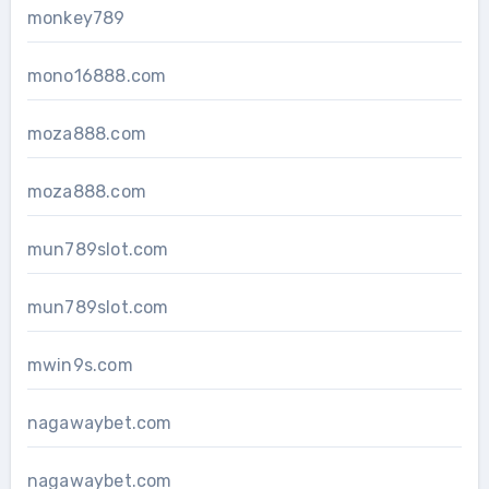
monkey789
mono16888.com
moza888.com
moza888.com
mun789slot.com
mun789slot.com
mwin9s.com
nagawaybet.com
nagawaybet.com