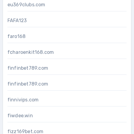
eu369clubs.com
FAFA123
faro168
fcharoenkit168.com
finfinbet789.com
finfinbet789.com
finnivips.com
fiwdee.win
fizz169bet.com