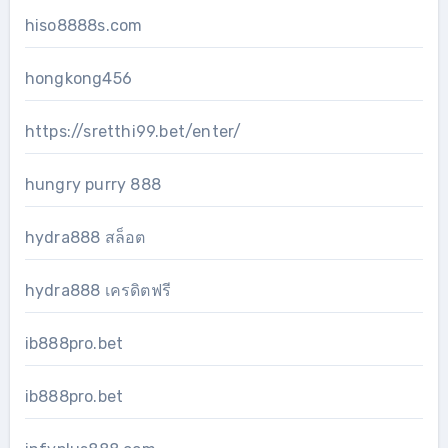
hiso8888s.com
hongkong456
https://sretthi99.bet/enter/
hungry purry 888
hydra888 สล็อต
hydra888 เครดิตฟรี
ib888pro.bet
ib888pro.bet