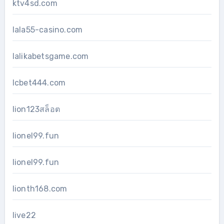
ktv4sd.com
lala55-casino.com
lalikabetsgame.com
lcbet444.com
lion123สล็อต
lionel99.fun
lionel99.fun
lionth168.com
live22