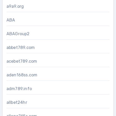
a9a9.org
ABA
ABAGroup2
abbet789.com
acebet789.com
aden168ss.com
adm789.info
allbet24hr