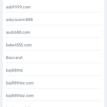
asb9999.com
askyouwin888
audi688.com
babet555.com
Baccarat
baj88thb
baj88thbz.com
baj88thbz.com