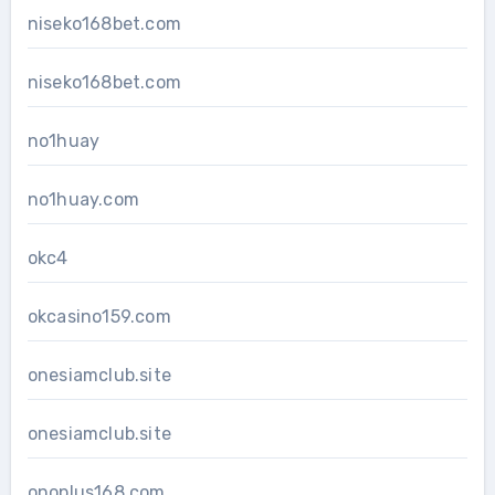
niseko168bet.com
niseko168bet.com
no1huay
no1huay.com
okc4
okcasino159.com
onesiamclub.site
onesiamclub.site
onoplus168.com