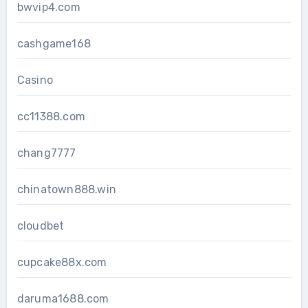
bwvip4.com
cashgame168
Casino
cc11388.com
chang7777
chinatown888.win
cloudbet
cupcake88x.com
daruma1688.com