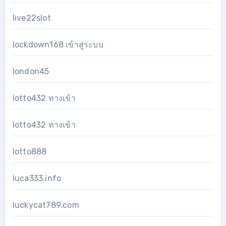
live22slot
lockdown168 เข้าสู่ระบบ
london45
lotto432 ทางเข้า
lotto432 ทางเข้า
lotto888
luca333.info
luckycat789.com