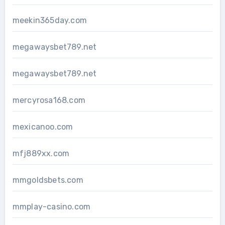
meekin365day.com
megawaysbet789.net
megawaysbet789.net
mercyrosa168.com
mexicanoo.com
mfj889xx.com
mmgoldsbets.com
mmplay-casino.com