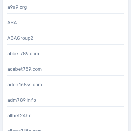
a9a9.org
ABA
ABAGroup2
abbet789.com
acebet789.com
aden168ss.com
adm789.info
allbet24hr