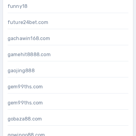
funny18
future24bet.com
gachawin168.com
gamehit8888.com
gaojing888
gem99ths.com
gem99ths.com
gobaza88.com
gowingo88.com