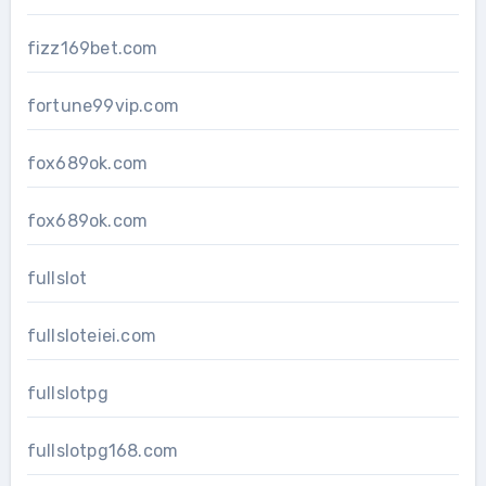
fizz169bet.com
fortune99vip.com
fox689ok.com
fox689ok.com
fullslot
fullsloteiei.com
fullslotpg
fullslotpg168.com