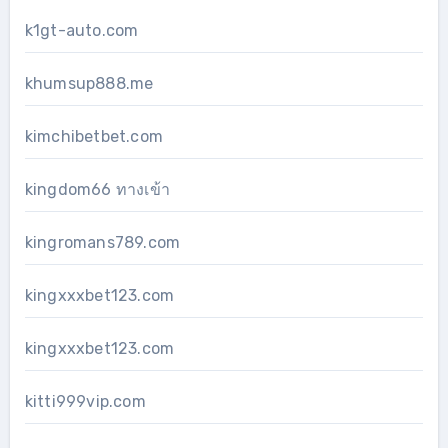
k1gt-auto.com
khumsup888.me
kimchibetbet.com
kingdom66 ทางเข้า
kingromans789.com
kingxxxbet123.com
kingxxxbet123.com
kitti999vip.com