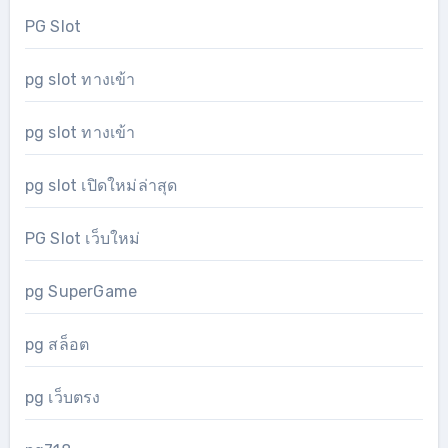
PG Slot
pg slot ทางเข้า
pg slot ทางเข้า
pg slot เปิดใหม่ล่าสุด
PG Slot เว็บใหม่
pg SuperGame
pg สล็อต
pg เว็บตรง