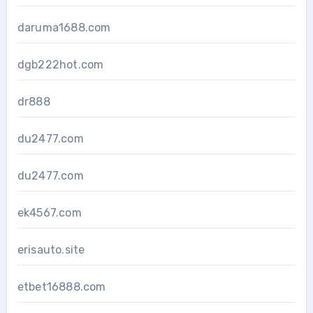
daruma1688.com
dgb222hot.com
dr888
du2477.com
du2477.com
ek4567.com
erisauto.site
etbet16888.com