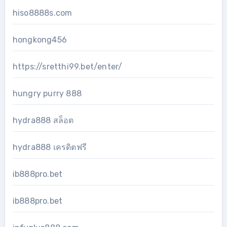
hiso8888s.com
hongkong456
https://sretthi99.bet/enter/
hungry purry 888
hydra888 สล็อต
hydra888 เครดิตฟรี
ib888pro.bet
ib888pro.bet