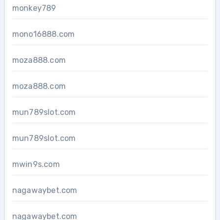
monkey789
mono16888.com
moza888.com
moza888.com
mun789slot.com
mun789slot.com
mwin9s.com
nagawaybet.com
nagawaybet.com