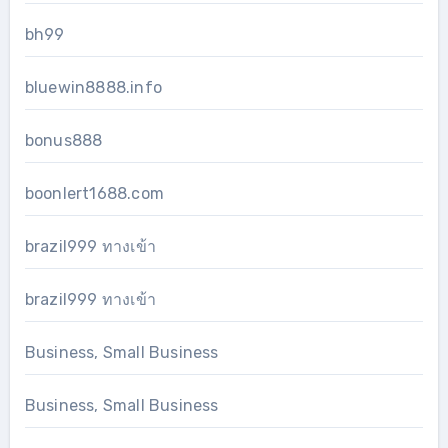
bh99
bluewin8888.info
bonus888
boonlert1688.com
brazil999 ทางเข้า
brazil999 ทางเข้า
Business, Small Business
Business, Small Business