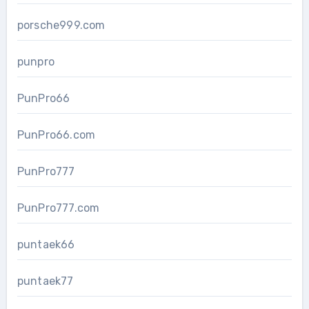
porsche999.com
punpro
PunPro66
PunPro66.com
PunPro777
PunPro777.com
puntaek66
puntaek77