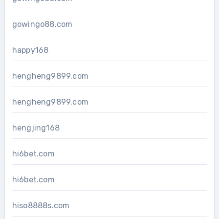
gowingo88.com
happy168
hengheng9899.com
hengheng9899.com
hengjing168
hi6bet.com
hi6bet.com
hiso8888s.com