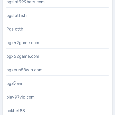
pgslot999bets.com
pgslotfish
Pgslotth
pgx62game.com
pgx62game.com
pgzeus88win.com
pgสล็อต
play97vip.com
pokbet88