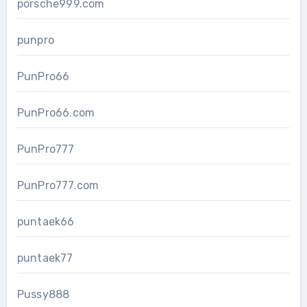
porsche999.com
punpro
PunPro66
PunPro66.com
PunPro777
PunPro777.com
puntaek66
puntaek77
Pussy888