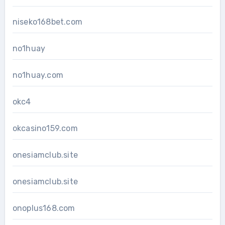
niseko168bet.com
no1huay
no1huay.com
okc4
okcasino159.com
onesiamclub.site
onesiamclub.site
onoplus168.com