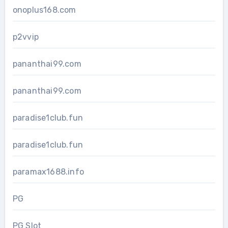
onoplus168.com
p2vvip
pananthai99.com
pananthai99.com
paradise1club.fun
paradise1club.fun
paramax1688.info
PG
PG Slot