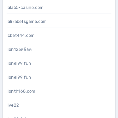
lala55-casino.com
lalikabetsgame.com
lcbet444.com
lion123สล็อต
lionel99.fun
lionel99.fun
lionth168.com
live22