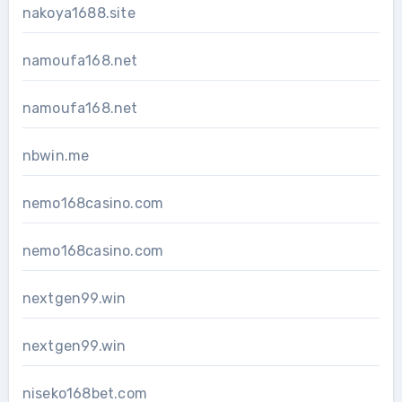
nakoya1688.site
namoufa168.net
namoufa168.net
nbwin.me
nemo168casino.com
nemo168casino.com
nextgen99.win
nextgen99.win
niseko168bet.com