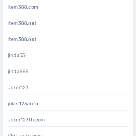
item388.com
item388.net
item388.net
jinda55
jinda888
Joker123
joker123auto
Joker123th.com
k1gt-auto.com