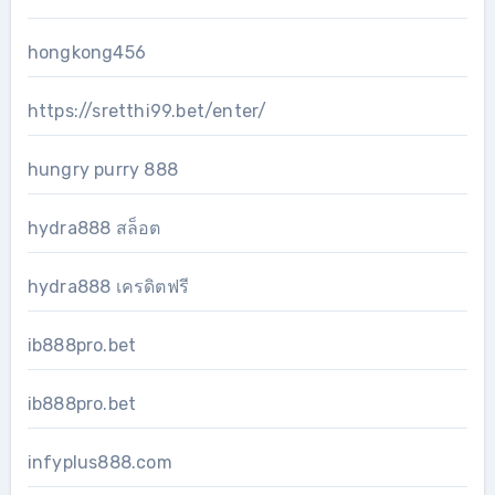
hongkong456
https://sretthi99.bet/enter/
hungry purry 888
hydra888 สล็อต
hydra888 เครดิตฟรี
ib888pro.bet
ib888pro.bet
infyplus888.com