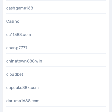
cashgame168
Casino
cc11388.com
chang7777
chinatown888.win
cloudbet
cupcake88x.com
daruma1688.com