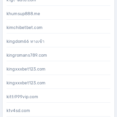
khumsup888.me
kimchibetbet.com
kingdom66 ทางเข้า
kingromans789.com
kingxxxbet123.com
kingxxxbet123.com
kitti999vip.com
ktv4sd.com