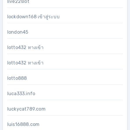
live22slot
lockdown168 เข้าสู่ระบบ
london45
lotto432 ทางเข้า
lotto432 ทางเข้า
lotto888
luca333.info
luckycat789.com
luis16888.com