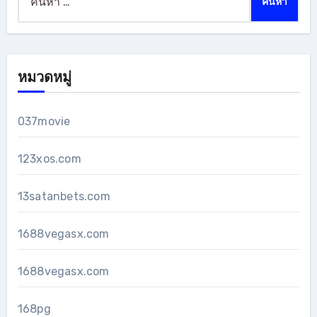
สำหรับ:
หมวดหมู่
037movie
123xos.com
13satanbets.com
1688vegasx.com
1688vegasx.com
168pg