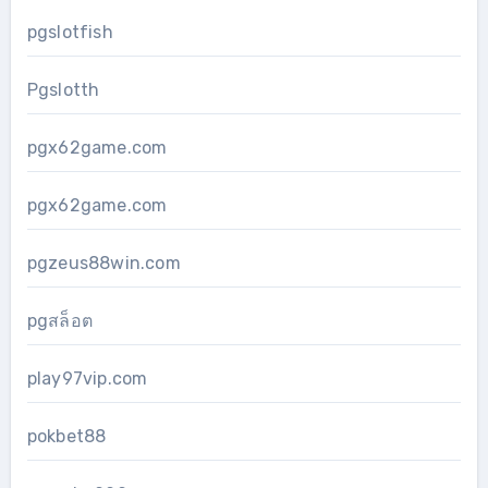
pgslotfish
Pgslotth
pgx62game.com
pgx62game.com
pgzeus88win.com
pgสล็อต
play97vip.com
pokbet88