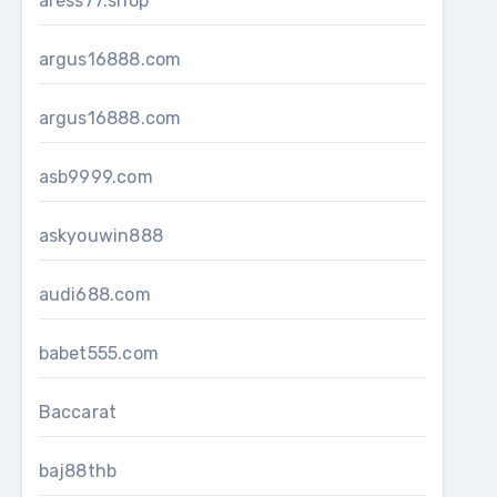
aress77.shop
argus16888.com
argus16888.com
asb9999.com
askyouwin888
audi688.com
babet555.com
Baccarat
baj88thb