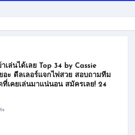
้าเล่นได้เลย Top 34 by Cassie
เยอะ ดีลเลอร์แจกไพ่สวย สอบถามทีม
ดที่เคยเล่นมาแน่นอน สมัครเลย! 24
ts