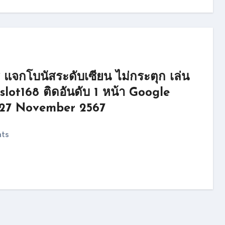
ี แจกโบนัสระดับเซียน ไม่กระตุก เล่น
slot168 ติดอันดับ 1 หน้า Google
p 27 November 2567
nts