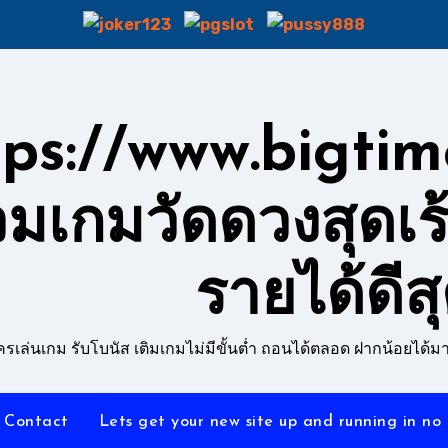
tps://www.bigti
มเกมวัดดวงสุดเร้
รายได้ดีส
ครเล่นเกม รับโบนัส เติมเกมไม่มีขั้นต่ำ ถอนได้ตลอด ฝากน้อยได
Contact
Lets get your new site up and running in no 