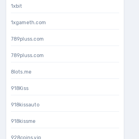
1xbit
1xgameth.com
789pluss.com
789pluss.com
8lots.me
918Kiss
918kissauto
918kissme
928coins.vip