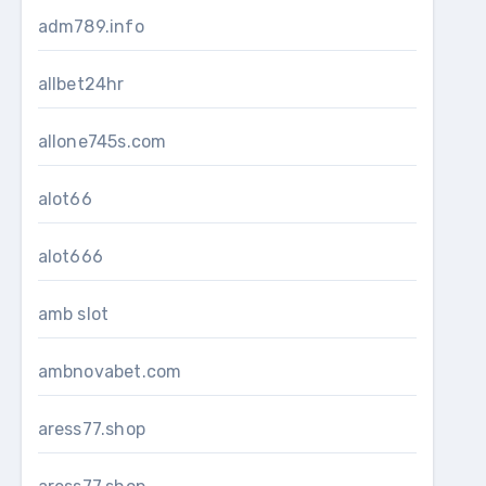
adm789.info
allbet24hr
allone745s.com
alot66
alot666
amb slot
ambnovabet.com
aress77.shop