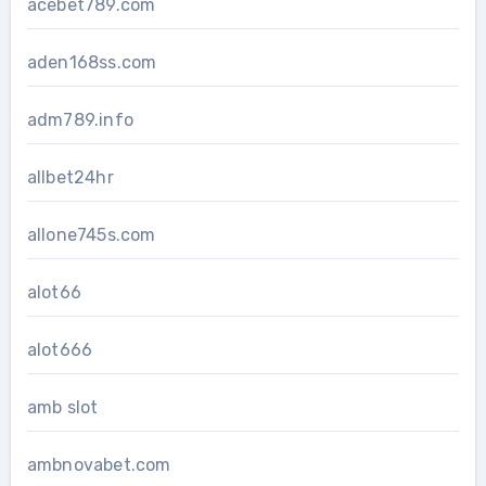
acebet789.com
aden168ss.com
adm789.info
allbet24hr
allone745s.com
alot66
alot666
amb slot
ambnovabet.com