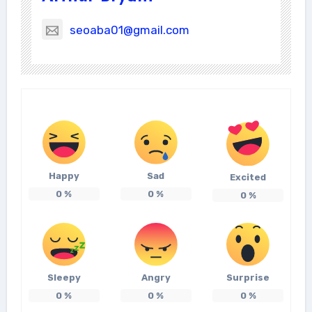
seoaba01@gmail.com
Happy
Sad
Excited
0
%
0
%
0
%
Sleepy
Angry
Surprise
0
%
0
%
0
%