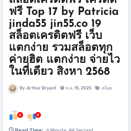
สล็อตเครดิตฟรี เครดิต
ฟรี Top 17 by Patricia
jinda55 jin55.co 19
สล็อตเครดิตฟรี เว็บ
แตกง่าย รวมสล็อตทุก
ค่ายฮิต แตกง่าย จ่ายไว
ในที่เดียว สิงหา 2568
By
Arthur Bryant
ส.ค. 15, 2025
สล็อต
0
0
Read Time:
6 Minute, 44 Second