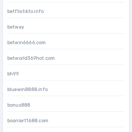
betflixtikto.info
betway
betwin6666.com
betworld369hot.com
bh99
bluewin8888.info
bonus888
boonlert1688.com