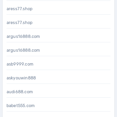
aress77.shop
aress77.shop
argus16888.com
argus16888.com
asb9999.com
askyouwin888
audi688.com
babet555.com