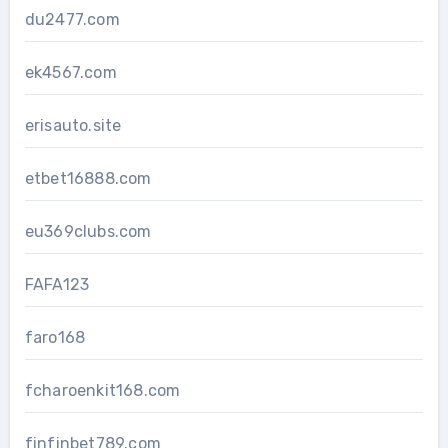
du2477.com
ek4567.com
erisauto.site
etbet16888.com
eu369clubs.com
FAFA123
faro168
fcharoenkit168.com
finfinbet789.com