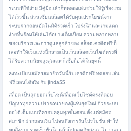
ระบบที่ใช้ง่าย มีคู่มือแล้วก็ทดลองเล่นช่วยให้รู้เรื่องเกม
ได้เร็วขึ้น ส่วนเซียนสล็อตได้รับคุณประโยชน์จาก
ระบบฝากถอนอัตโนมัติรวดเร็ว โปร่งใส และเกมแตก
ง่ายที่พร้อมให้เล่นได้อย่างเต็มเปี่ยม ความหลากหลาย
ของบริการและการดูแลลูกค้าของ สล็อตเครดิตฟรี ก็
เลยทำให้เว็บแห่งนี้กลายเป็นเว็บสล็อตเว็บไซต์ตรงที่
ได้รับความนิยมสูงสุดและก็เชื่อถือได้ในยุคนี้
ลงทะเบียนสมัครสมาชิกวันนี้รับเครดิตฟรี ทดสอบเล่น
ฟรี ถอนได้จริง กับ jinda55
สล็อต เป็นสุดยอดเว็บไซต์สล็อตเว็บไซต์ตรงที่ตอบ
ปัญหาทุกความปรารถนาของผู้เล่นยุคใหม่ ด้วยระบบ
ออโต้เต็มแบบที่ครอบคลุมทุกขั้นตอน ตั้งแต่สมัคร
สมาชิก ฝากถอนเงิน ไปจนถึงการรับโปรโมชั่น ทำให้
ทุกสิ่งง่าย รวดเร็วทันใจ แล้วก็ปลอดภัยสูงสุด ไม่ว่าคุณ