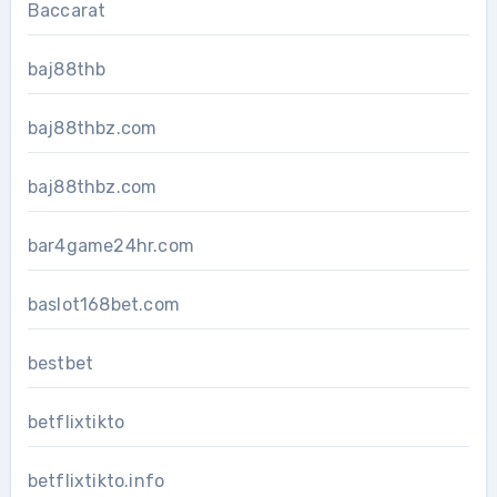
Baccarat
baj88thb
baj88thbz.com
baj88thbz.com
bar4game24hr.com
baslot168bet.com
bestbet
betflixtikto
betflixtikto.info