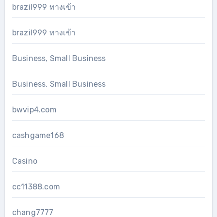
brazil999 ทางเข้า
brazil999 ทางเข้า
Business, Small Business
Business, Small Business
bwvip4.com
cashgame168
Casino
cc11388.com
chang7777