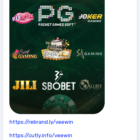
https://rebrand.ly/veewin
https://cutly.info/veewin