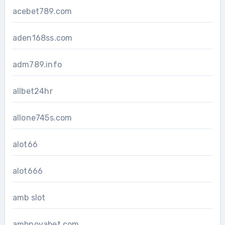
acebet789.com
aden168ss.com
adm789.info
allbet24hr
allone745s.com
alot66
alot666
amb slot
ambnovabet.com