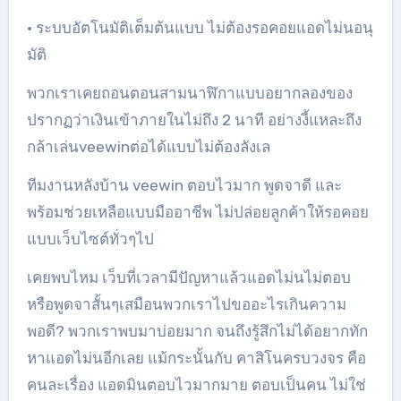
• ระบบอัตโนมัติเต็มต้นแบบ ไม่ต้องรอคอยแอดไม่นอนุ
มัติ
พวกเราเคยถอนตอนสามนาฬิกาแบบอยากลองของ
ปรากฏว่าเงินเข้าภายในไม่ถึง 2 นาที อย่างงี้แหละถึง
กล้าเล่นveewinต่อได้แบบไม่ต้องลังเล
ทีมงานหลังบ้าน veewin ตอบไวมาก พูดจาดี และ
พร้อมช่วยเหลือแบบมืออาชีพ ไม่ปล่อยลูกค้าให้รอคอย
แบบเว็บไซต์ทั่วๆไป
เคยพบไหม เว็บที่เวลามีปัญหาแล้วแอดไม่นไม่ตอบ
หรือพูดจาสั้นๆเสมือนพวกเราไปขออะไรเกินความ
พอดี? พวกเราพบมาบ่อยมาก จนถึงรู้สึกไม่ได้อยากทัก
หาแอดไม่นอีกเลย แม้กระนั้นกับ คาสิโนครบวงจร คือ
คนละเรื่อง แอดมินตอบไวมากมาย ตอบเป็นคน ไม่ใช่