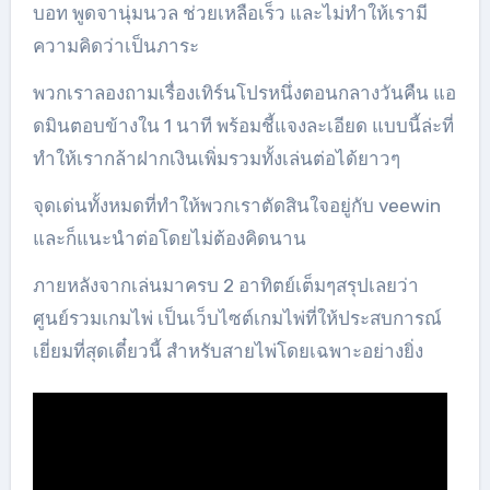
บอท พูดจานุ่มนวล ช่วยเหลือเร็ว และไม่ทำให้เรามี
ความคิดว่าเป็นภาระ
พวกเราลองถามเรื่องเทิร์นโปรหนึ่งตอนกลางวันคืน แอ
ดมินตอบข้างใน 1 นาที พร้อมชี้แจงละเอียด แบบนี้ล่ะที่
ทำให้เรากล้าฝากเงินเพิ่มรวมทั้งเล่นต่อได้ยาวๆ
จุดเด่นทั้งหมดที่ทำให้พวกเราตัดสินใจอยู่กับ veewin
และก็แนะนำต่อโดยไม่ต้องคิดนาน
ภายหลังจากเล่นมาครบ 2 อาทิตย์เต็มๆสรุปเลยว่า
ศูนย์รวมเกมไพ่ เป็นเว็บไซต์เกมไพ่ที่ให้ประสบการณ์
เยี่ยมที่สุดเดี๋ยวนี้ สำหรับสายไพ่โดยเฉพาะอย่างยิ่ง