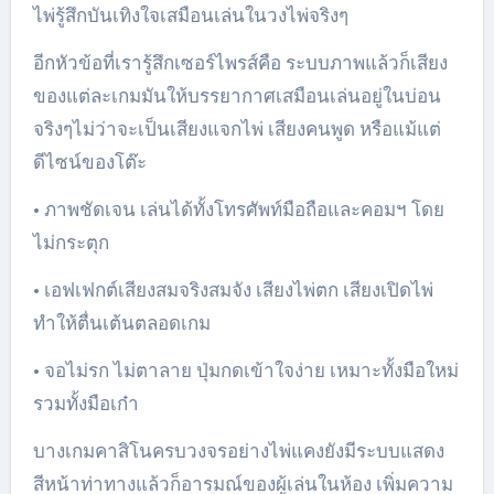
ไพ่รู้สึกบันเทิงใจเสมือนเล่นในวงไพ่จริงๆ
อีกหัวข้อที่เรารู้สึกเซอร์ไพรส์คือ ระบบภาพแล้วก็เสียง
ของแต่ละเกมมันให้บรรยากาศเสมือนเล่นอยู่ในบ่อน
จริงๆไม่ว่าจะเป็นเสียงแจกไพ่ เสียงคนพูด หรือแม้แต่
ดีไซน์ของโต๊ะ
• ภาพชัดเจน เล่นได้ทั้งโทรศัพท์มือถือและคอมฯ โดย
ไม่กระตุก
• เอฟเฟกต์เสียงสมจริงสมจัง เสียงไพ่ตก เสียงเปิดไพ่
ทำให้ตื่นเต้นตลอดเกม
• จอไม่รก ไม่ตาลาย ปุ่มกดเข้าใจง่าย เหมาะทั้งมือใหม่
รวมทั้งมือเก๋า
บางเกมคาสิโนครบวงจรอย่างไพ่แคงยังมีระบบแสดง
สีหน้าท่าทางแล้วก็อารมณ์ของผู้เล่นในห้อง เพิ่มความ