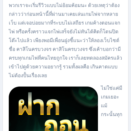
พวกเราจะเริ่มรีวิวแบบไม่อ้อมค้อมนะ ด้วยเหตุว่าต้อง
กล่าวว่าก่อนหน้านี้ที่ผ่านมาเคยเล่นเกมไพ่จากหลาย
เว็บ แต่เจอบ่อยมากที่ระบบไม่เสถียร เกมค้างตอนแจก
ไพ่ หรือครั้งคราวแจกไพ่เสร็จยังไม่ทันได้คิดก็โดนปิด
โต๊ะไปแล้ว เพียงพอมีเพื่อนฝูงชี้แนะว่าให้ลองเว็บไซต์
ชื่อ คาสิโนครบวงจร คาสิโนครบวงจร ซึ่งเค้าบอกว่ามี
ครบทุกเกมไพ่ที่คนไทยถูกใจ เราก็เลยทดลองสมัครแล้ว
เข้าไปดูด้วยความอยากรู้ รวมทั้งผลคือ เกินคาดแบบ
ไม่ต้องปั้นเรื่องเลย
ไม่ใช่แค่มี
เกมเยอะ
แม้
กระนั้นทุก