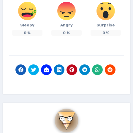
Sleepy
Angry
Surprise
0
%
0
%
0
%