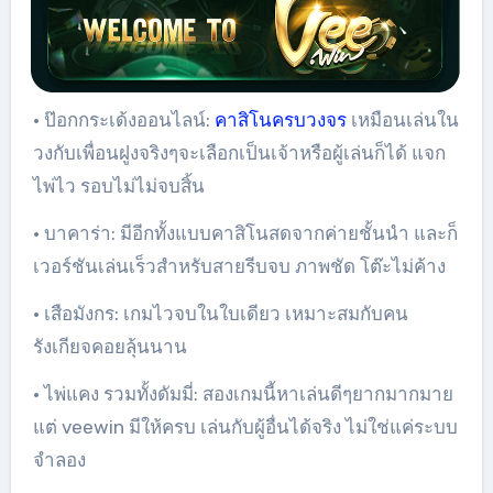
• ป๊อกกระเด้งออนไลน์:
คาสิโนครบวงจร
เหมือนเล่นใน
วงกับเพื่อนฝูงจริงๆจะเลือกเป็นเจ้าหรือผู้เล่นก็ได้ แจก
ไพ่ไว รอบไม่ไม่จบสิ้น
• บาคาร่า: มีอีกทั้งแบบคาสิโนสดจากค่ายชั้นนำ และก็
เวอร์ชันเล่นเร็วสำหรับสายรีบจบ ภาพชัด โต๊ะไม่ค้าง
• เสือมังกร: เกมไวจบในใบเดียว เหมาะสมกับคน
รังเกียจคอยลุ้นนาน
• ไพ่แคง รวมทั้งดัมมี่: สองเกมนี้หาเล่นดีๆยากมากมาย
แต่ veewin มีให้ครบ เล่นกับผู้อื่นได้จริง ไม่ใช่แค่ระบบ
จำลอง