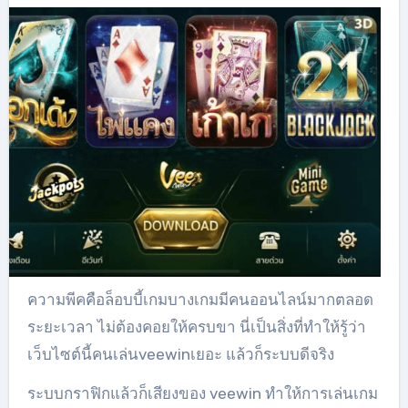
ความพีคคือล็อบบี้เกมบางเกมมีคนออนไลน์มากตลอด
ระยะเวลา ไม่ต้องคอยให้ครบขา นี่เป็นสิ่งที่ทำให้รู้ว่า
เว็บไซต์นี้คนเล่นveewinเยอะ แล้วก็ระบบดีจริง
ระบบกราฟิกแล้วก็เสียงของ veewin ทำให้การเล่นเกม