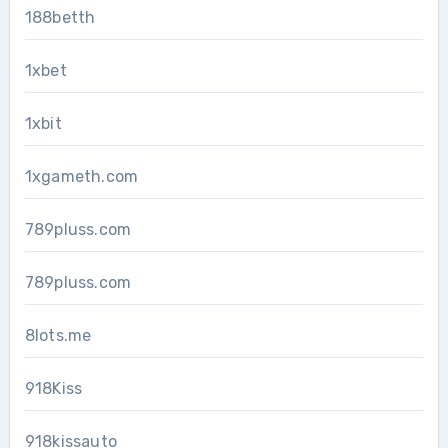
188betth
1xbet
1xbit
1xgameth.com
789pluss.com
789pluss.com
8lots.me
918Kiss
918kissauto