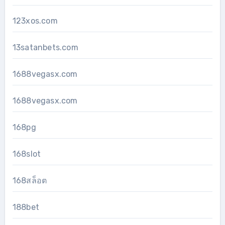
123xos.com
13satanbets.com
1688vegasx.com
1688vegasx.com
168pg
168slot
168สล็อต
188bet