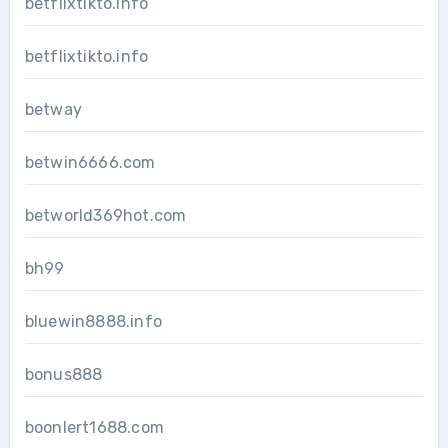
betflixtikto.info
betflixtikto.info
betway
betwin6666.com
betworld369hot.com
bh99
bluewin8888.info
bonus888
boonlert1688.com