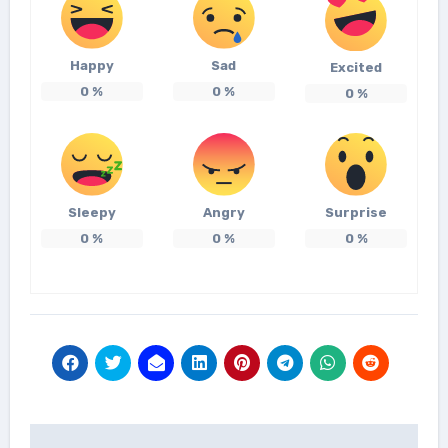
Happy
Sad
Excited
0
%
0
%
0
%
Sleepy
Angry
Surprise
0
%
0
%
0
%
แนะแนว