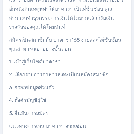
และระบบฝาก-ถอนเงินที่เร็วและก็ไม่เป็นอันตรายเป็น
อีกหนึ่งต้นเหตุที่ทำให้บาคาร่า เป็นที่ชื่นชอบ คุณ
สามารถทำธุรกรรมการเงินได้ไม่ยากแล้วก็รับเงิน
รางวัลของคุณได้โดยทันที
สมัครเป็นสมาชิกกับ บาคาร่า168 ง่ายและไม่ซับซ้อน
คุณสามารถเอาอย่างขั้นตอน
1. เข้าสู่เว็บไซต์บาคาร่า
2. เลือกรายการอาหารลงทะเบียนสมัครสมาชิก
3. กรอกข้อมูลส่วนตัว
4. ตั้งค่าบัญชีผู้ใช้
5. ยืนยันการสมัคร
แนวทางการเล่น บาคาร่า จากเซียน