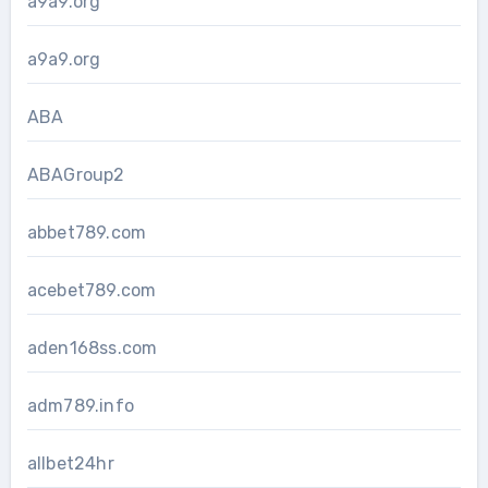
a9a9.org
a9a9.org
ABA
ABAGroup2
abbet789.com
acebet789.com
aden168ss.com
adm789.info
allbet24hr