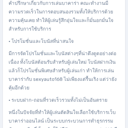
คำปรึกษาเกี่ยวกับการเล่นบาคาร่า คณะทำงานมี
ความรวดเร็วในการตอบสนองรวมทั้งให้บริการด้วย
ความคุ้นเคย ทำให้ผู้เล่นรู้สึกอุ่นใจและก็มั่นอกมั่นใจ
สำหรับการใช้บริการ
• โปรโมชั่นและโบนัสที่น่าสนใจ
มีการจัดโปรโมชั่นและโบนัสต่างๆที่น่าดึงดูดอย่างต่อ
เนื่อง ทั้งโบนัสต้อนรับสำหรับผู้เล่นใหม่ โบนัสฝากเงิน
แล้วก็โปรโมชั่นพิเศษสำหรับผู้เล่นเก่า ทำให้การเล่น
บาคาร่ากับ sexyauto168 ไม่เพียงแต่รื้นเริง แต่ว่ายัง
คุ้มอีกด้วย
• ระบบฝาก-ถอนที่รวดเร็วรวมทั้งไม่เป็นอันตราย
หนึ่งในปัจจัยที่ทำให้ผู้เล่นตัดสินใจเลือกใช้บริการเว็บ
บาคาร่าออนไลน์ เป็นระบบกระบวนการทำธุรกรรม