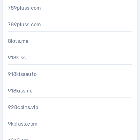
789pluss.com
789pluss.com
8lots.me
918Kiss
918kissauto
918kissme
928coins.vip
9kpluss.com