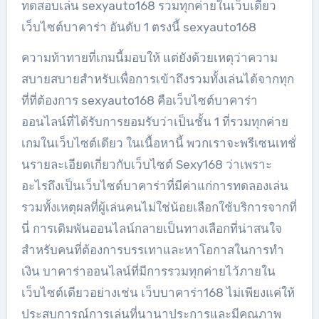
ทดสอบเล่น sexyauto168 รวมทุกค่ายในเว็บเดียว
เว็บไซต์บาคาร่า อันดับ 1 ตรงนี้ sexyauto168
ความท้าทายที่เกมนี้มอบให้ แต่ยังด้วยเหตุว่าความ
สบายสบายสำหรับเพื่อการเข้าถึงรวมทั้งเล่นได้จากทุก
ที่ที่ต้องการ sexyauto168 คือเว็บไซต์บาคาร่า
ออนไลน์ที่ได้รับการยอมรับว่าเป็นชั้น 1 ที่รวมทุกค่าย
เกมในเว็บไซต์เดียว ในเนื้อหานี้ พวกเราจะพรีเซนเทชั่
นรายละเอียดเกี่ยวกับเว็บไซต์ Sexy168 ว่าเพราะ
อะไรถึงเป็นเว็บไซต์บาคาร่าที่มีค่าแก่การทดลองเล่น
รวมทั้งเหตุผลที่ผู้เล่นคนไม่ใช่น้อยเลือกใช้บริการจากที่
นี่ การเดิมพันออนไลน์กลายเป็นทางเลือกที่น่าสนใจ
สำหรับคนที่ต้องการบรรเทาและหาโอกาสในการทำ
เงิน บาคาร่าออนไลน์ที่มีการรวมทุกค่ายไว้ภายใน
เว็บไซต์เดียวอย่างเช่น เว็บบาคาร่า168 ไม่เพียงแค่ให้
ประสบการณ์การเล่นที่นานาประการและมีคุณภาพ