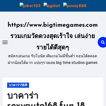
Skip
to
https://www.bigtimegames.com
content
รวมเกมวัดดวงสุดเร้าใจ เล่นง่าย
รายได้ดีสุดๆ
สมัครเล่นเกม รับโบนัส เติมเกมไม่มีขั้นต่ำ ถอนได้ตลอด
ฝากน้อยได้มาก แปบๆรวยเลย big time studios games
บาคาร่า168
บาคาร่า