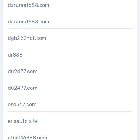
daruma1688.com
daruma1688.com
dgb222hot.com
dr888
du2477.com
du2477.com
ek4567.com
erisauto.site
etbet16888.com