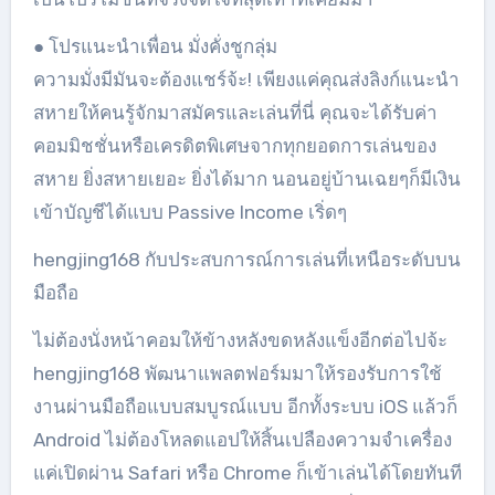
● โปรแนะนำเพื่อน มั่งคั่งชูกลุ่ม
ความมั่งมีมันจะต้องแชร์จ้ะ! เพียงแค่คุณส่งลิงก์แนะนำ
สหายให้คนรู้จักมาสมัครและเล่นที่นี่ คุณจะได้รับค่า
คอมมิชชั่นหรือเครดิตพิเศษจากทุกยอดการเล่นของ
สหาย ยิ่งสหายเยอะ ยิ่งได้มาก นอนอยู่บ้านเฉยๆก็มีเงิน
เข้าบัญชีได้แบบ Passive Income เริ่ดๆ
hengjing168 กับประสบการณ์การเล่นที่เหนือระดับบน
มือถือ
ไม่ต้องนั่งหน้าคอมให้ข้างหลังขดหลังแข็งอีกต่อไปจ้ะ
hengjing168 พัฒนาแพลตฟอร์มมาให้รองรับการใช้
งานผ่านมือถือแบบสมบูรณ์แบบ อีกทั้งระบบ iOS แล้วก็
Android ไม่ต้องโหลดแอปให้สิ้นเปลืองความจำเครื่อง
แค่เปิดผ่าน Safari หรือ Chrome ก็เข้าเล่นได้โดยทันที