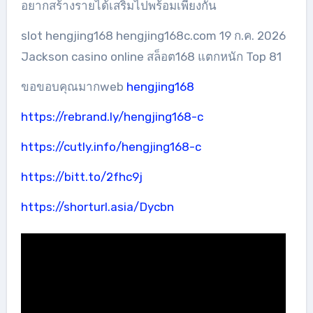
อยากสร้างรายได้เสริมไปพร้อมเพียงกัน
slot hengjing168 hengjing168c.com 19 ก.ค. 2026
Jackson casino online สล็อต168 แตกหนัก Top 81
ขอขอบคุณมากweb
hengjing168
https://rebrand.ly/hengjing168-c
https://cutly.info/hengjing168-c
https://bitt.to/2fhc9j
https://shorturl.asia/Dycbn