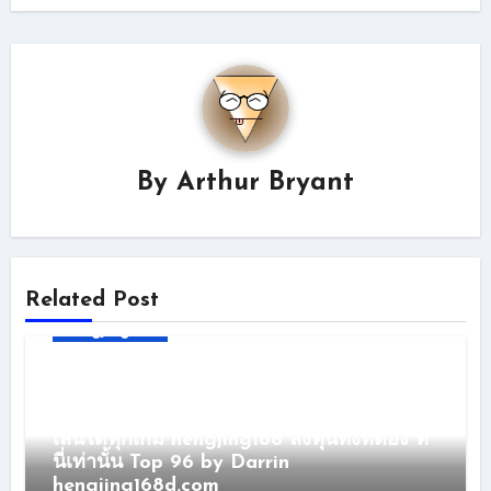
By
Arthur Bryant
Related Post
hengjing168
เครดิตฟรี 24 สิงหาคม 2026 เครดิตฟรี เกม
สล็อต ที่ผู้เล่นชื่นชอบ ที่สุด ชวนเพื่อนรับ 2
เด้ง กล่องสุ่มเฮงเฮง รับเครดิตฟรี ยูสเดียว
เล่นได้ทุกเกม hengjing168 ลงทุนทั้งที่ต้อง ที่
นี่เท่านั้น Top 96 by Darrin
hengjing168d.com