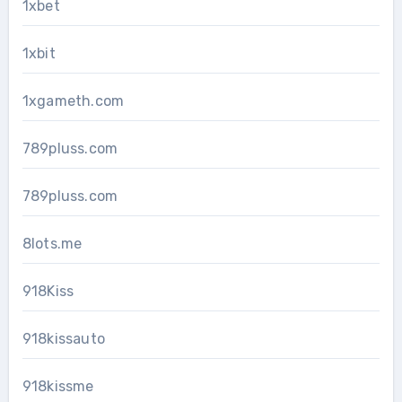
1xbet
1xbit
1xgameth.com
789pluss.com
789pluss.com
8lots.me
918Kiss
918kissauto
918kissme