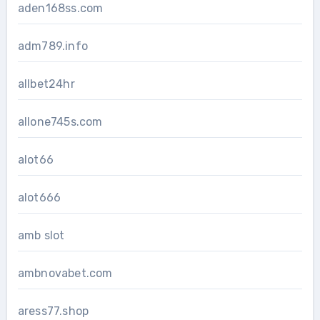
aden168ss.com
adm789.info
allbet24hr
allone745s.com
alot66
alot666
amb slot
ambnovabet.com
aress77.shop