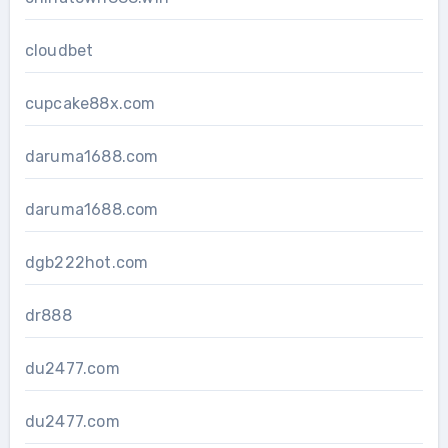
cloudbet
cupcake88x.com
daruma1688.com
daruma1688.com
dgb222hot.com
dr888
du2477.com
du2477.com