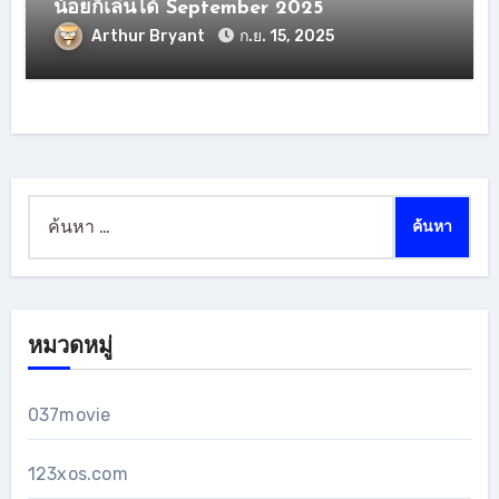
น้อยก็เล่นได้ September 2025
Arthur Bryant
ก.ย. 15, 2025
ค้นหา
สำหรับ:
หมวดหมู่
037movie
123xos.com