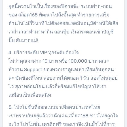
ยุคนี้ความไวเป็นเรื่องของปีศาจจ้ะ! ระบบฝาก-ถอน
ของ สล็อต168 พัฒนาไปถึงขั้นสุด ทำรายการเสร็จ
ด้านในไม่กี่วินาที ไม่ต้องคอยแอดมินอนุมัตำหนิให้เสีย
เวล่ำเวลาทำมาหากิน ถอนปุ๊บ เงินกระดอนเข้าบัญชี
ปั๊บ สับมากแม่!
4. บริการระดับ VIP ทุกระดับต้องใจ
ไม่ว่าคุณจะฝาก 10 บาท หรือ 100,000 บาท คณะ
ทำงาน Support ของพวกเราดูแลเท่าเทียมกันทุกคน
ค่ะ ขัดข้องที่ไหน สอบถามได้ตลอด 1 วัน แอดไม่นตอบ
ไว สุภาพอ่อนโยน แล้วก็พร้อมแก้ไขปัญหาให้เรา
เสมือนเป็นเพื่อนสนิท
5. โปรโมชั่นที่ออกแบบมาเพื่อคนประเทศไทย
เราทราบกันอยู่แล้วว่านักเล่น สล็อต168 ชาวไทยถูกใจ
อะไร โปรโมชั่น เครดิตฟรี ของเราจึงเน้นย้ำไปที่การ