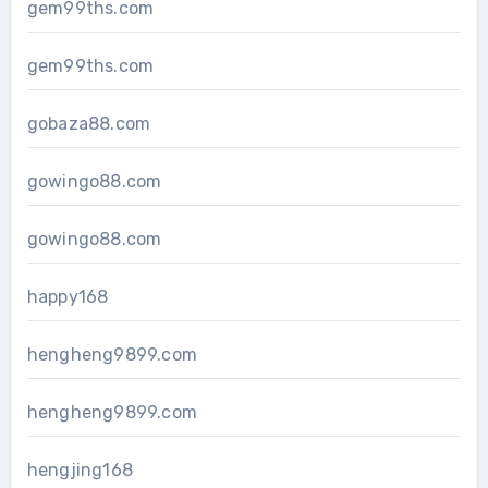
gem99ths.com
gem99ths.com
gobaza88.com
gowingo88.com
gowingo88.com
happy168
hengheng9899.com
hengheng9899.com
hengjing168