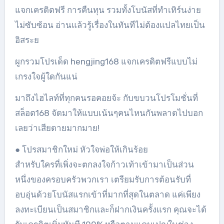
แจกเครดิตฟรี การคืนทุน รวมทั้งโบนัสที่ทำเทิร์นง่าย
ไม่ซับซ้อน อ่านแล้วรู้เรื่องในทันทีไม่ต้องแปลไทยเป็น
อิสระย
ผูกรวมโปรเด็ด hengjing168 แจกเครดิตฟรีแบบไม่
เกรงใจผู้ใดกันแน่
มาถึงไฮไลท์ที่ทุกคนรอคอยจ้ะ กับขบวนโปรโมชั่นที่
สล็อต168 จัดมาให้แบบเน้นๆคนไหนกันพลาดไปบอก
เลยว่าเสียดายมากมาย!
● โปรสมาชิกใหม่ หัวใจพ่อให้เกินร้อย
สำหรับใครที่เพิ่งจะตกลงใจก้าวเท้าเข้ามาเป็นส่วน
หนึ่งของครอบครัวพวกเรา เตรียมรับการต้อนรับที่
อบอุ่นด้วยโบนัสแรกเข้าที่มากที่สุดในตลาด แค่เพียง
ลงทะเบียนเป็นสมาชิกและก็ฝากเงินครั้งแรก คุณจะได้