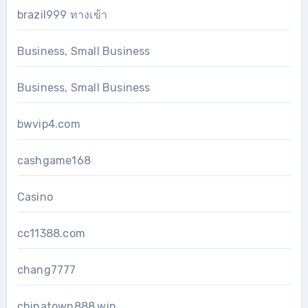
brazil999 ทางเข้า
Business, Small Business
Business, Small Business
bwvip4.com
cashgame168
Casino
cc11388.com
chang7777
chinatown888.win