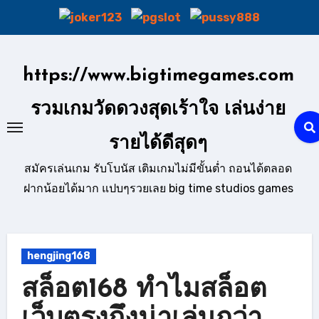
Skip
to
https://www.bigtimegames.com
content
รวมเกมวัดดวงสุดเร้าใจ เล่นง่าย
รายได้ดีสุดๆ
สมัครเล่นเกม รับโบนัส เติมเกมไม่มีขั้นต่ำ ถอนได้ตลอด
ฝากน้อยได้มาก แปบๆรวยเลย big time studios games
hengjing168
สล็อต168 ทำไมสล็อต