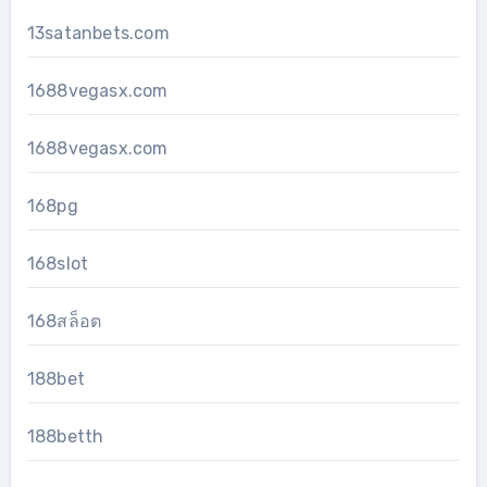
13satanbets.com
1688vegasx.com
1688vegasx.com
168pg
168slot
168สล็อต
188bet
188betth