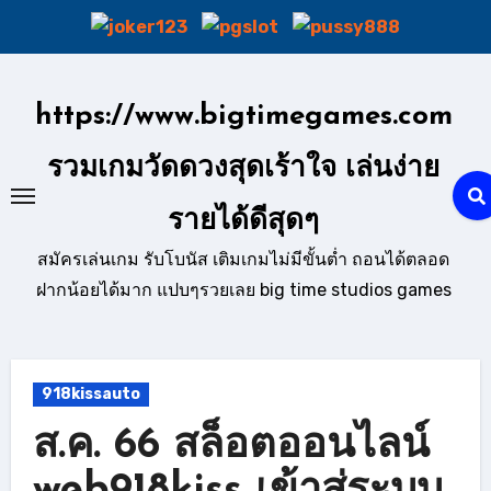
Skip
to
https://www.bigtimegames.com
content
รวมเกมวัดดวงสุดเร้าใจ เล่นง่าย
รายได้ดีสุดๆ
สมัครเล่นเกม รับโบนัส เติมเกมไม่มีขั้นต่ำ ถอนได้ตลอด
ฝากน้อยได้มาก แปบๆรวยเลย big time studios games
918kissauto
ส.ค. 66 สล็อตออนไลน์