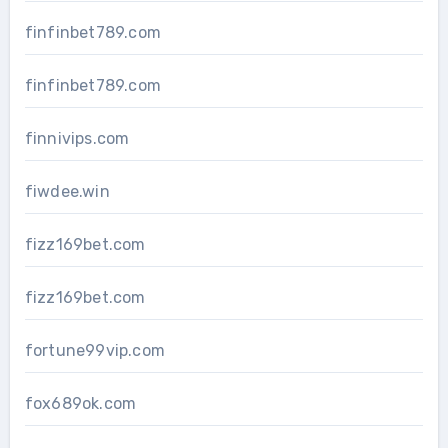
finfinbet789.com
finfinbet789.com
finnivips.com
fiwdee.win
fizz169bet.com
fizz169bet.com
fortune99vip.com
fox689ok.com