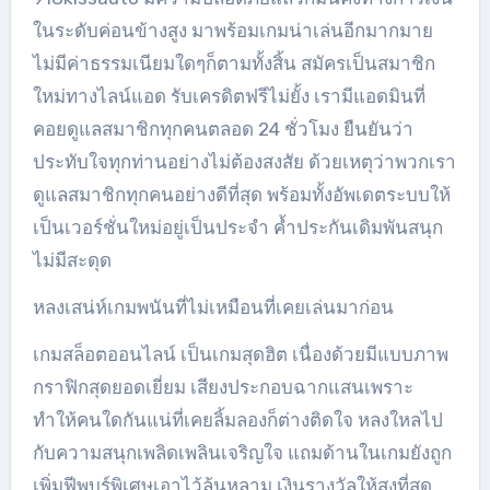
ในระดับค่อนข้างสูง มาพร้อมเกมน่าเล่นอีกมากมาย
ไม่มีค่าธรรมเนียมใดๆก็ตามทั้งสิ้น สมัครเป็นสมาชิก
ใหม่ทางไลน์แอด รับเครดิตฟรีไม่ยั้ง เรามีแอดมินที่
คอยดูแลสมาชิกทุกคนตลอด 24 ชั่วโมง ยืนยันว่า
ประทับใจทุกท่านอย่างไม่ต้องสงสัย ด้วยเหตุว่าพวกเรา
ดูแลสมาชิกทุกคนอย่างดีที่สุด พร้อมทั้งอัพเดตระบบให้
เป็นเวอร์ชั่นใหม่อยู่เป็นประจำ ค้ำประกันเดิมพันสนุก
ไม่มีสะดุด
หลงเสน่ห์เกมพนันที่ไม่เหมือนที่เคยเล่นมาก่อน
เกมสล็อตออนไลน์ เป็นเกมสุดฮิต เนื่องด้วยมีแบบภาพ
กราฟิกสุดยอดเยี่ยม เสียงประกอบฉากแสนเพราะ
ทำให้คนใดกันแน่ที่เคยลิ้มลองก็ต่างติดใจ หลงใหลไป
กับความสนุกเพลิดเพลินเจริญใจ แถมด้านในเกมยังถูก
เพิ่มฟีพบร์พิเศษเอาไว้ล้นหลาม เงินรางวัลให้สูงที่สุด