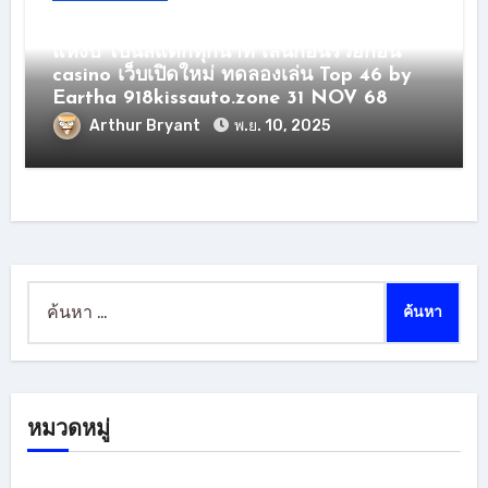
สล็อต918kiss เว็บไซต์ใหญ่ สล็อตแตกหนัก
แห่งปี โบนัสแตกทุกนาที เล่นก่อนรวยก่อน
casino เว็บเปิดใหม่ ทดลองเล่น Top 46 by
Eartha 918kissauto.zone 31 NOV 68
Arthur Bryant
พ.ย. 10, 2025
ค้นหา
สำหรับ:
หมวดหมู่