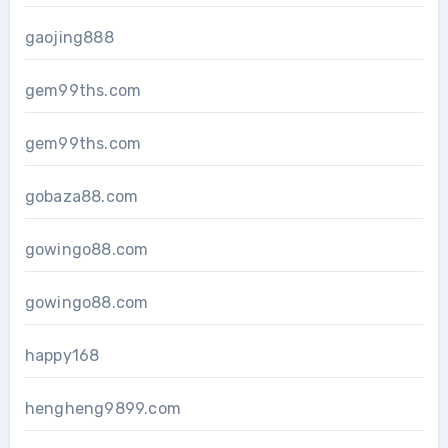
gaojing888
gem99ths.com
gem99ths.com
gobaza88.com
gowingo88.com
gowingo88.com
happy168
hengheng9899.com