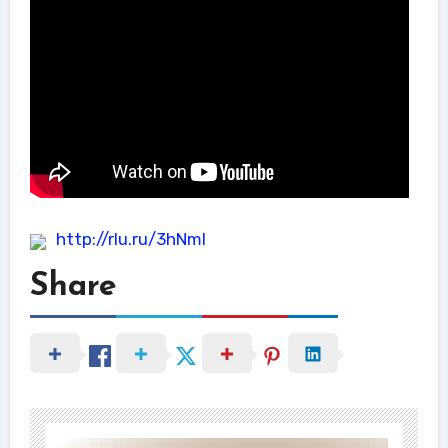
http://rlu.ru/3hNmI
Share