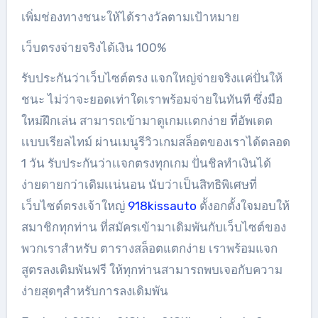
เพิ่มช่องทางชนะให้ได้รางวัลตามเป้าหมาย
เว็บตรงจ่ายจริงได้เงิน 100%
รับประกันว่าเว็บไซต์ตรง แจกใหญ่จ่ายจริงเเค่ปั่นให้
ชนะ ไม่ว่าจะยอดเท่าใดเราพร้อมจ่ายในทันที ซึ่งมือ
ใหม่ฝึกเล่น สามารถเข้ามาดูเกมเเตกง่าย ที่อัพเดต
เเบบเรียลไทม์ ผ่านเมนูรีวิวเกมสล็อตของเราได้ตลอด
1 วัน รับประกันว่าเเจกตรงทุกเกม ปั่นชิลทำเงินได้
ง่ายดายกว่าเดิมเเน่นอน นับว่าเป็นสิทธิพิเศษที่
เว็บไซต์ตรงเจ้าใหญ่
918kissauto
ตั้งอกตั้งใจมอบให้
สมาชิกทุกท่าน ที่สมัครเข้ามาเดิมพันกับเว็บไซต์ของ
พวกเราสำหรับ ตารางสล็อตแตกง่าย เราพร้อมแจก
สูตรลงเดิมพันฟรี ให้ทุกท่านสามารถพบเจอกับความ
ง่ายสุดๆสำหรับการลงเดิมพัน