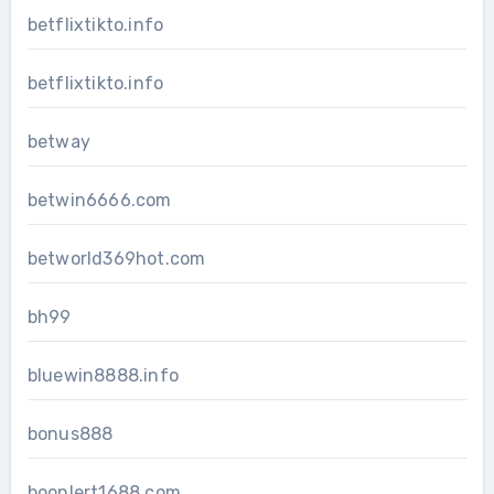
betflixtikto.info
betflixtikto.info
betway
betwin6666.com
betworld369hot.com
bh99
bluewin8888.info
bonus888
boonlert1688.com