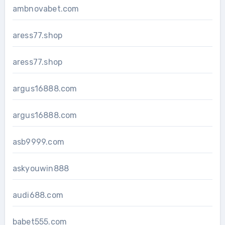
ambnovabet.com
aress77.shop
aress77.shop
argus16888.com
argus16888.com
asb9999.com
askyouwin888
audi688.com
babet555.com