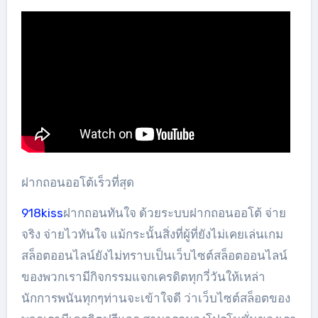
ฝากถอนออโต้เร็วที่สุด
918kiss
ฝากถอนทันใจ ด้วยระบบฝากถอนออโต้ จ่าย
จริง จ่ายไวทันใจ แม้กระนั้นสิ่งที่ผู้ที่ยังไม่เคยเล่นเกม
สล็อตออนไลน์ยังไม่ทราบเป็นเว็บไซต์สล็อตออนไลน์
ของพวกเรามีกิจกรรมแจกเครดิตทุกวี่วันให้เหล่า
นักการพนันทุกๆท่านจะเข้าใจดี ว่าเว็บไซต์สล็อตของ