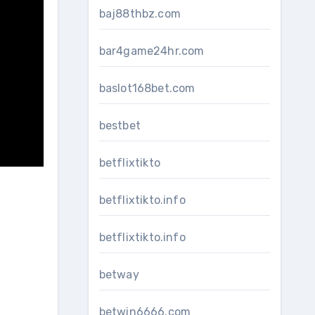
baj88thbz.com
bar4game24hr.com
baslot168bet.com
bestbet
betflixtikto
betflixtikto.info
betflixtikto.info
betway
betwin6666.com