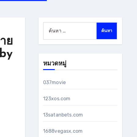
ค้นหา
สำหรับ:
่าย
 by
หมวดหมู่
037movie
123xos.com
13satanbets.com
1688vegasx.com