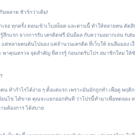
กันพลาด ชัวร์กว่าเดิม!
ราเจอ ทุกครั้ง ตอนเข้าเว็บสล็อต และด่านนี้ ทำให้หลายคน ตัดสิ
มรู้สึกแรก จากการรับ เครดิตฟรี มันมีผล กับความอยากเล่น full
่อ แต่หลายคนดันไปมอง แค่จำนวนเครดิต ที่เว็บให้ จนลืมมอง เง
พาคุณตรวจ จุดสำคัญ ที่ควรรู้ ก่อนกดรับโปร สมาชิกใหม่ ให้ชั
ง?
คน ทำกำไรได้ง่าย ๆ ตั้งแต่แรก เพราะมันมักถูกทำ เพื่อดู พฤติกร
นเงื่อนไข ได้ขาด คุณจะแยกออกทันที ว่าโปรนี้ทำมาเพื่อทดลอง 
 ตามต้องการ ได้สบาย