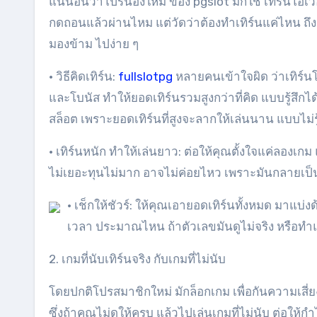
แน่นอนว่าโปรน้องใหม่ ของ pgslot มักใช้ เทิร์นโอเวอ
กดถอนแล้วผ่านไหม แต่วัดว่าต้องทำเทิร์นแค่ไหน ถึ
มองข้าม ไปง่าย ๆ
• วิธีคิดเทิร์น:
fullslotpg
หลายคนเข้าใจผิด ว่าเทิร์นโ
และโบนัส ทำให้ยอดเทิร์นรวมสูงกว่าที่คิด แบบรู้สึก
สล็อต เพราะยอดเทิร์นที่สูงจะลากให้เล่นนาน แบบไม่รู
• เทิร์นหนัก ทำให้เล่นยาว: ต่อให้คุณตั้งใจแค่ลองเกม 
ไม่เยอะทุนไม่มาก อาจไม่ค่อยไหว เพราะมันกลายเป็นภา
• เช็กให้ชัวร์: ให้คุณเอายอดเทิร์นทั้งหมด มาแบ่
เวลา ประมาณไหน ถ้าตัวเลขมันดูไม่จริง หรือทำแ
2. เกมที่นับเทิร์นจริง กับเกมที่ไม่นับ
โดยปกติโปรสมาชิกใหม่ มักล็อกเกม เพื่อกันความเสี่ย
ซึ่งถ้าคุณไม่ดูให้ครบ แล้วไปเล่นเกมที่ไม่นับ ต่อให