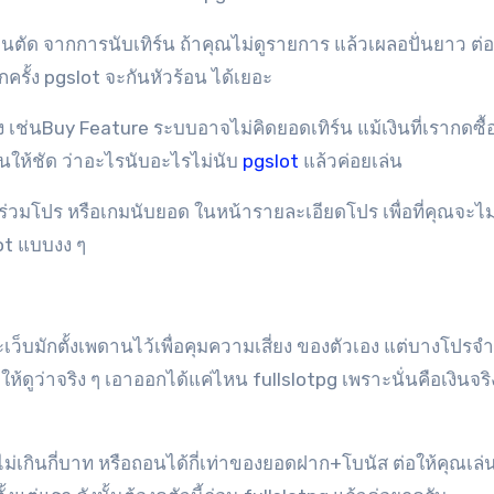
กโดนตัด จากการนับเทิร์น ถ้าคุณไม่ดูรายการ แล้วเผลอปั่นยาว ต่
ทุกครั้ง pgslot จะกันหัวร้อน ได้เยอะ
าง เช่นBuy Feature ระบบอาจไม่คิดยอดเทิร์น แม้เงินที่เรากดซื
่านให้ชัด ว่าอะไรนับอะไรไม่นับ
pgslot
แล้วค่อยเล่น
ร่วมโปร หรือเกมนับยอด ในหน้ารายละเอียดโปร เพื่อที่คุณจะไม
lot แบบงง ๆ
เว็บมักตั้งเพดานไว้เพื่อคุมความเสี่ยง ของตัวเอง แต่บางโปรจ
ย ให้ดูว่าจริง ๆ เอาออกได้แค่ไหน fullslotpg เพราะนั่นคือเงินจริง 
ม่เกินกี่บาท หรือถอนได้กี่เท่าของยอดฝาก+โบนัส ต่อให้คุณเล่