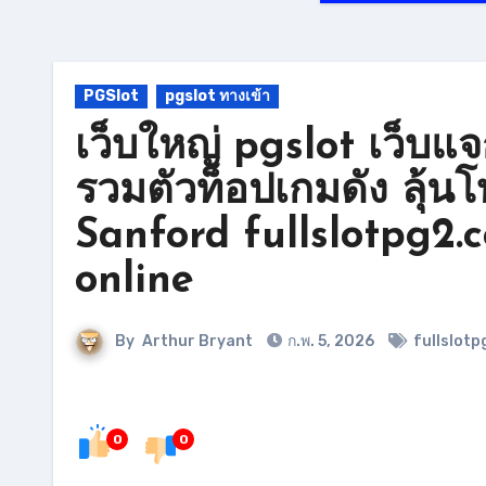
PGSlot
pgslot ทางเข้า
เว็บใหญ่ pgslot เว็บแ
รวมตัวท็อปเกมดัง ลุ้นโ
Sanford fullslotpg2.
online
By
Arthur Bryant
ก.พ. 5, 2026
fullslotp
0
0