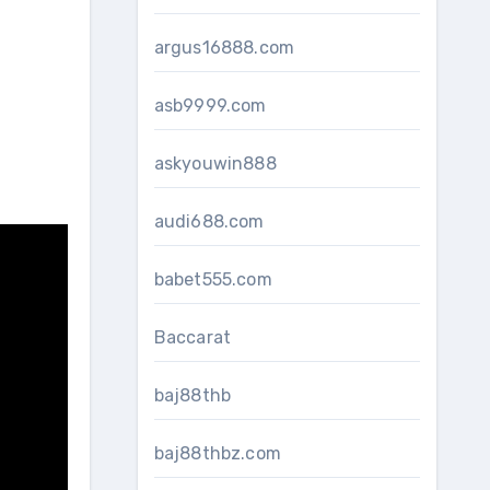
argus16888.com
asb9999.com
askyouwin888
audi688.com
babet555.com
Baccarat
baj88thb
baj88thbz.com