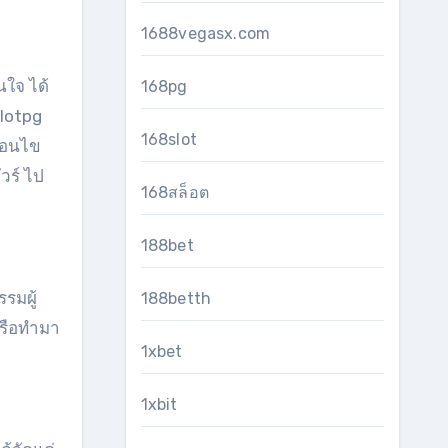
1688vegasx.com
นใจ ได้
168pg
slotpg
168slot
ื่อนไข
วร์ ไป
168สล็อต
188bet
รมผู้
188betth
หรือทำมา
1xbet
1xbit