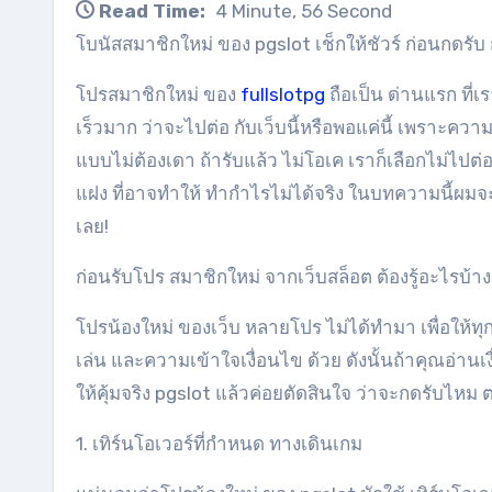
Read Time:
4 Minute, 56 Second
โบนัสสมาชิกใหม่ ของ pgslot เช็กให้ชัวร์ ก่อนกดรับ 
โปรสมาชิกใหม่ ของ
fullslotpg
ถือเป็น ด่านแรก ที่เ
เร็วมาก ว่าจะไปต่อ กับเว็บนี้หรือพอแค่นี้ เพราะควา
แบบไม่ต้องเดา ถ้ารับแล้ว ไม่โอเค เราก็เลือกไม่ไปต
แฝง ที่อาจทำให้ ทำกำไรไม่ได้จริง ในบทความนี้ผมจะ 
เลย!
ก่อนรับโปร สมาชิกใหม่ จากเว็บสล็อต ต้องรู้อะไรบ้า
โปรน้องใหม่ ของเว็บ หลายโปร ไม่ได้ทำมา เพื่อให้ทุก
เล่น และความเข้าใจเงื่อนไข ด้วย ดังนั้นถ้าคุณอ่า
ให้คุ้มจริง pgslot แล้วค่อยตัดสินใจ ว่าจะกดรับไหม
1. เทิร์นโอเวอร์ที่กำหนด ทางเดินเกม