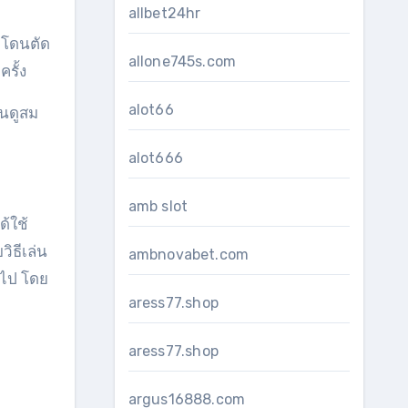
allbet24hr
จโดนตัด
allone745s.com
รั้ง
alot66
านดูสม
alot666
amb slot
้ใช้
วิธีเล่น
ambnovabet.com
่อไป โดย
aress77.shop
aress77.shop
argus16888.com