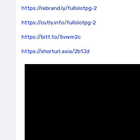
https://rebrand.ly/fullslotpg-2
https://cutly.info/fullslotpg-2
https://bitt.to/5vwm2c
https://shorturl.asia/2b1Jd