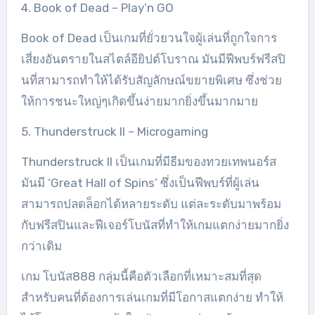
4. Book of Dead – Play’n GO
Book of Dead เป็นเกมที่ยั่วยวนใจผู้เล่นที่ถูกใจการ
เสี่ยงอันตรายในสไตล์อียิปต์โบราณ มันมีฟีพบร์ฟรีสปิ
นที่สามารถทำให้ได้รับสัญลักษณ์ขยายพิเศษ ซึ่งช่วย
ให้การชนะใหญ่ๆเกิดขึ้นง่ายมากยิ่งขึ้นมากมาย
5. Thunderstruck II – Microgaming
Thunderstruck II เป็นเกมที่มีธีมของทวยเทพนอร์ส
มันมี ‘Great Hall of Spins’ ซึ่งเป็นฟีพบร์ที่ผู้เล่น
สามารถปลดล็อกได้หลายระดับ แต่ละระดับมาพร้อม
กับฟรีสปินและฟีเจอร์โบนัสที่ทำให้เกมแตกง่ายมากยิ่ง
กว่าเดิม
เกม โบนัส888 กลุ่มนี้คือตัวเลือกที่เหมาะสมที่สุด
สำหรับคนที่ต้องการเล่นเกมที่มีโอกาสแตกง่าย ทำให้