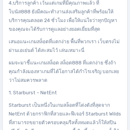
4.บริการลูกค้า เว้นแต่เกมที่มีคุณภาพแล้ว ที่
โบนัส888 ยังมีคณะทำงานส่งเสริมลูกค้าที่พร้อมให้
บริการคุณตลอด 24 ชั่วโมง เพื่อให้แน่ใจว่าทุกปัญหา
ของคุณจะได้รับการดูแลอย่างยอดเยี่ยมที่สุด
เสนอแนะเกมสล็อตที่แตกง่าย พื้นที่พวกเรา เว็บตรงไม่
ผ่านเอเย่นต์ ได้สะสมไว้ เล่นเหมาะนี่
ผมจะมาชี้แนะเกมสล็อต สล็อต888 ที่แตกง่าย ซึ่งถ้า
คุณกำลังมองหาเกมที่ได้โอกาสได้กำไรเจริญ บอกเลย
ว่าไม่สมควรพลาด
1. Starburst – NetEnt
Starburst เป็นหนึ่งในเกมสล็อตที่โด่งดังที่สุดจาก
NetEnt ด้วยกราฟิกที่สวยและฟีเจอร์ Starburst Wilds
ที่สามารถขยายตัวครอบคลุมรีลทั้งหมดแล้วก็ให้สปิน