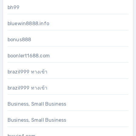
bh99
bluewin8888.info
bonus888
boonlert1688.com
brazil999 ทางเข้า
brazil999 ทางเข้า
Business, Small Business
Business, Small Business