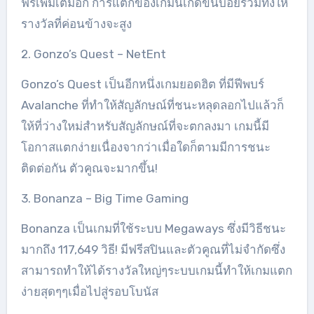
ฟรีเพิ่มเติมอีก การแตกของเกมนี้เกิดขึ้นบ่อยรวมทั้งให้
รางวัลที่ค่อนข้างจะสูง
2. Gonzo’s Quest – NetEnt
Gonzo’s Quest เป็นอีกหนึ่งเกมยอดฮิต ที่มีฟีพบร์
Avalanche ที่ทำให้สัญลักษณ์ที่ชนะหลุดลอกไปแล้วก็
ให้ที่ว่างใหม่สำหรับสัญลักษณ์ที่จะตกลงมา เกมนี้มี
โอกาสแตกง่ายเนื่องจากว่าเมื่อใดก็ตามมีการชนะ
ติดต่อกัน ตัวคูณจะมากขึ้น!
3. Bonanza – Big Time Gaming
Bonanza เป็นเกมที่ใช้ระบบ Megaways ซึ่งมีวิธีชนะ
มากถึง 117,649 วิธี! มีฟรีสปินและตัวคูณที่ไม่จำกัดซึ่ง
สามารถทำให้ได้รางวัลใหญ่ๆระบบเกมนี้ทำให้เกมแตก
ง่ายสุดๆๆเมื่อไปสู่รอบโบนัส