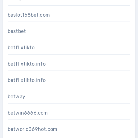
baslot168bet.com
bestbet
betflixtikto
betflixtikto.info
betflixtikto.info
betway
betwin6666.com
betworld369hot.com