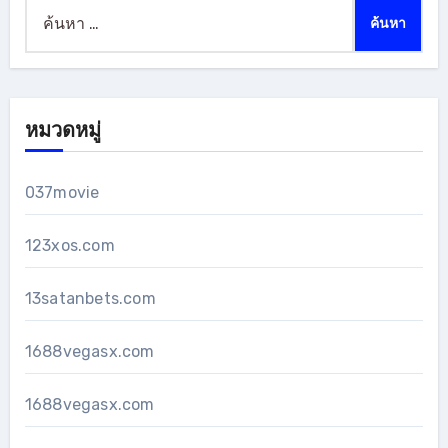
ค้นหา
สำหรับ:
หมวดหมู่
037movie
123xos.com
13satanbets.com
1688vegasx.com
1688vegasx.com