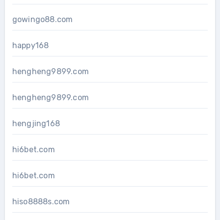
gowingo88.com
happy168
hengheng9899.com
hengheng9899.com
hengjing168
hi6bet.com
hi6bet.com
hiso8888s.com