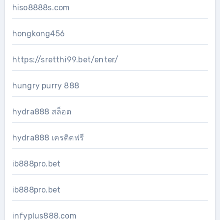
hiso8888s.com
hongkong456
https://sretthi99.bet/enter/
hungry purry 888
hydra888 สล็อต
hydra888 เครดิตฟรี
ib888pro.bet
ib888pro.bet
infyplus888.com