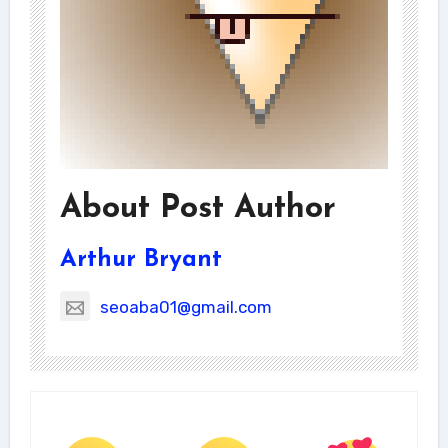
About Post Author
Arthur Bryant
seoaba01@gmail.com