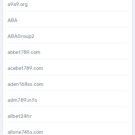
a9a9.org
ABA
ABAGroup2
abbet789.com
acebet789.com
aden168ss.com
adm789.info
allbet24hr
allone745s.com