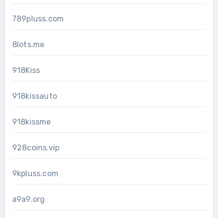
789pluss.com
8lots.me
918Kiss
918kissauto
918kissme
928coins.vip
9kpluss.com
a9a9.org