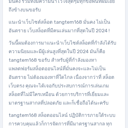
มั่นคง รวมทั้งมีความน่าไว้ใจสุดๆมีทุกข้อพื้นที่ผมเอ๋ย
ถึงข้างบนขอรับ
แนะนำเว็บไซต์สล็อต tangtem168 มั่นคง ไม่เป็น
อันตราย เว็บสล็อตที่มีคนเล่นมากที่สุดในปี 2024 !
วันนี้ผมต้องการมาแนะนำเว็บไซต์สล็อตที่กำลังได้รับ
ความนิยมและมีผู้เล่นสูงที่สุดในปี 2024 มันก็คือ
tangtem168 ขอรับ สำหรับผู้ที่กำลังมองหา
แพลตฟอร์มสล็อตออนไลน์ที่มั่นคงจะและไม่เป็น
อันตราย ไม่ต้องมองหาที่ใดไกล เนื่องจากว่าที่ สล็อต
เว็บตรง คุณจะได้เจอกับประสบการณ์การเล่นเกม
สล็อตที่ไม่มีใครเหมือน ด้วยการบริการที่เยี่ยมและ
มาตรฐานสากลที่ปลอดภัย และก็เชื่อถือได้นะครับ
tangtem168 สล็อตออนไลน์ ปฏิบัติการภายใต้ระบบ
การควบคุมแล้วก็การจัดการที่มีมาตรฐานสากล ทุก