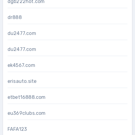
dgb222hot.com
dr888
du2477.com
du2477.com
ek4567.com
erisauto.site
etbet16888.com
eu369clubs.com
FAFA123