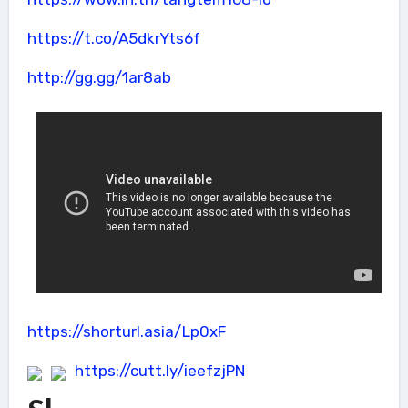
https://t.co/A5dkrYts6f
http://gg.gg/1ar8ab
https://shorturl.asia/Lp0xF
https://cutt.ly/ieefzjPN