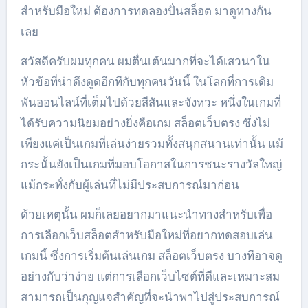
สำหรับมือใหม่ ต้องการทดลองปั่นสล็อต มาดูทางกัน
เลย
สวัสดีครับผมทุกคน ผมตื่นเต้นมากที่จะได้เสวนาใน
หัวข้อที่น่าดึงดูดอีกทีกับทุกคนวันนี้ ในโลกที่การเดิม
พันออนไลน์ที่เต็มไปด้วยสีสันและจังหวะ หนึ่งในเกมที่
ได้รับความนิยมอย่างยิ่งคือเกม สล็อตเว็บตรง ซึ่งไม่
เพียงแค่เป็นเกมที่เล่นง่ายรวมทั้งสนุกสนานเท่านั้น แม้
กระนั้นยังเป็นเกมที่มอบโอกาสในการชนะรางวัลใหญ่
แม้กระทั่งกับผู้เล่นที่ไม่มีประสบการณ์มาก่อน
ด้วยเหตุนั้น ผมก็เลยอยากมาแนะนำทางสำหรับเพื่อ
การเลือกเว็บสล็อตสำหรับมือใหม่ที่อยากทดสอบเล่น
เกมนี้ ซึ่งการเริ่มต้นเล่นเกม สล็อตเว็บตรง บางทีอาจดู
อย่างกับว่าง่าย แต่การเลือกเว็บไซต์ที่ดีและเหมาะสม
สามารถเป็นกุญแจสำคัญที่จะนำพาไปสู่ประสบการณ์