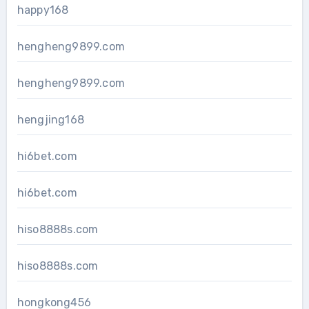
happy168
hengheng9899.com
hengheng9899.com
hengjing168
hi6bet.com
hi6bet.com
hiso8888s.com
hiso8888s.com
hongkong456