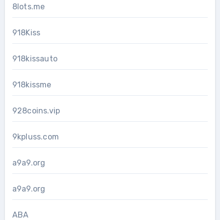
8lots.me
918Kiss
918kissauto
918kissme
928coins.vip
9kpluss.com
a9a9.org
a9a9.org
ABA