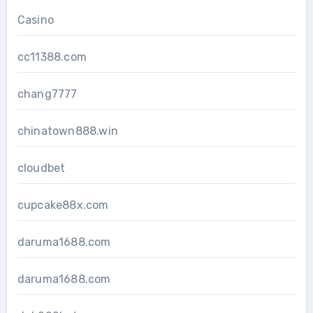
Casino
cc11388.com
chang7777
chinatown888.win
cloudbet
cupcake88x.com
daruma1688.com
daruma1688.com