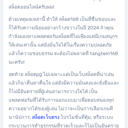
สล็อตออนไลน์ครับผม!
ด้วยเหตุผลเหล่านี้ ทำให้ สล็อต168 เป็นที่ชื่นชอบและ
ก็ได้รับความนิยมอย่างกว้างขวางในปี 2024 ถ้าคุณ
กำลังมองหาแพลตฟอร์มสล็อตที่ไม่เพียงแต่มีเกมสนุกๆ
ให้เล่นเท่านั้น แต่ยังมั่นใจได้ในเรื่องความปลอดภัย
แล้วก็ความชอบธรรม จะต้องไม่พลาดที่ tangtem168
นะครับ!
สุดท้าย สล็อตpg ไม่เฉพาะแต่เป็นเว็บสล็อตที่น่าเล่น
แล้วก็น่าตื่นตาตื่นใจ แต่ยังมีความมั่นคงและยั่งยืนและ
ก็ไม่มีอันตรายที่ผู้เล่นสามารถวางใจได้ เป็น
แพลตฟอร์มที่ได้รับการออกแบบมาเพื่อตอบสนองทุก
ความอยากได้ของผู้เล่น ไม่ว่าจะเป็นการเลือกเกมที่
นานัปการ,
สล็อตเว็บตรง
โปรโมชั่นที่คุ้ม, หรือระบบ
กระบวนการทำธุรกรรมที่รวดเร็วและก็ไม่เป็นอันตราย