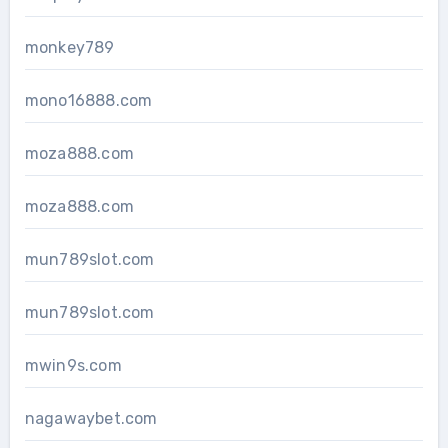
monkey789
mono16888.com
moza888.com
moza888.com
mun789slot.com
mun789slot.com
mwin9s.com
nagawaybet.com