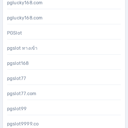
pglucky168.com
pglucky168.com
PGSlot
pgslot ทางเข้า
pgslot168
pgslot77
pgslot77.com
pgslot99
pgslot9999.co