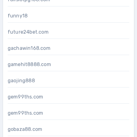
funny18
future24bet.com
gachawin168.com
gamehit8888.com
gaojing888
gem99ths.com
gem99ths.com
gobaza88.com