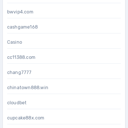
bwvip4.com
cashgame168
Casino
cc11388.com
chang7777
chinatown888.win
cloudbet
cupcake88x.com