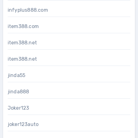
infyplus888.com
item388.com
item388.net
item388.net
jinda55
jinda888
Joker123
joker123auto