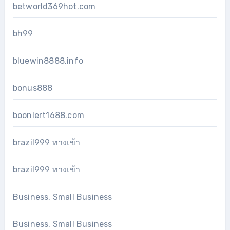
betworld369hot.com
bh99
bluewin8888.info
bonus888
boonlert1688.com
brazil999 ทางเข้า
brazil999 ทางเข้า
Business, Small Business
Business, Small Business