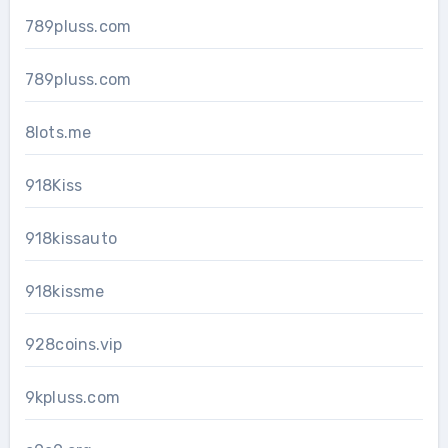
789pluss.com
789pluss.com
8lots.me
918Kiss
918kissauto
918kissme
928coins.vip
9kpluss.com