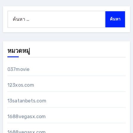
ค้นหา
สำหรับ:
หมวดหมู่
037movie
123xos.com
13satanbets.com
1688vegasx.com
1688vegasx.com