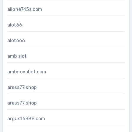
allone745s.com
alot66
alot666
amb slot
ambnovabet.com
aress77.shop
aress77.shop
argus16888.com