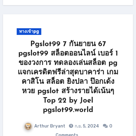
ทางเข้าpg
Pgslot99 7 กันยายน 67
pgslot99 สล็อตออนไลน์ เบอร์ 1
ของวงการ ทดลองเล่นสล็อต pg
แจกเครดิตฟรีล่าสุดบาคาร่า เกม
คาสิโน สล็อต ยิงปลา ป๊อกเด้ง
หวย pgslot สร้างรายได้เน้นๆ
Top 22 by Joel
pgslot99.world
Arthur Bryant
ก.ย. 5, 2024
0
Comments