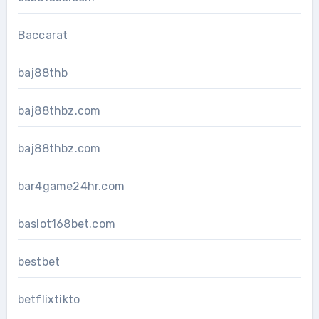
Baccarat
baj88thb
baj88thbz.com
baj88thbz.com
bar4game24hr.com
baslot168bet.com
bestbet
betflixtikto