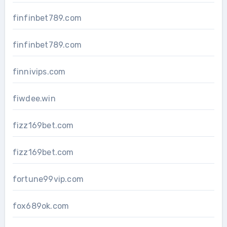
finfinbet789.com
finfinbet789.com
finnivips.com
fiwdee.win
fizz169bet.com
fizz169bet.com
fortune99vip.com
fox689ok.com