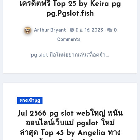
เครดิตฟรี Top 25 by Keira pg
pg.Pgslot.fish
Arthur Bryant
มิ.ย. 16, 2023
0
Comments
pg slot มือใหม่อยากเล่นสล็อตจำ…
ทางเข้าpg
Jul 2566 pg slot webใหญ่ พนัน
ออนไลน์เว็บแม่ pgslot ใหม่
ล่าสุด Top 45 by Angelia ทาง