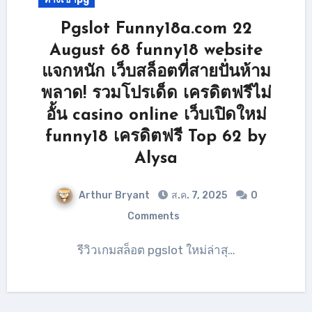
Pgslot Funny18a.com 22
August 68 funny18 website
แจกหนัก เว็บสล็อตที่สายปั่นห้าม
พลาด! รวมโปรเด็ด เครดิตฟรีไม่
อั้น casino online เว็บเปิดใหม่
funny18 เครดิตฟรี Top 62 by
Alysa
Arthur Bryant
ส.ค. 7, 2025
0
Comments
รีวิวเกมสล็อต pgslot ใหม่ล่าสุ…