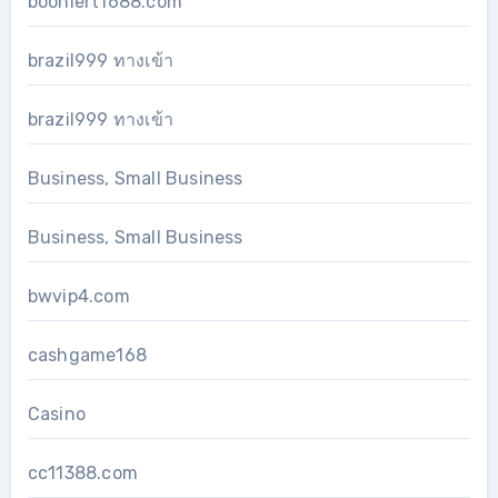
boonlert1688.com
brazil999 ทางเข้า
brazil999 ทางเข้า
Business, Small Business
Business, Small Business
bwvip4.com
cashgame168
Casino
cc11388.com