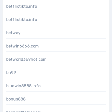
betflixtikto.info
betflixtikto.info
betway
betwin6666.com
betworld369hot.com
bh99
bluewin8888.info
bonus888