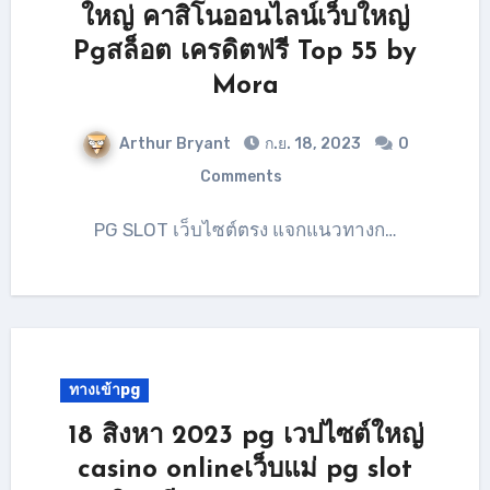
ใหญ่ คาสิโนออนไลน์เว็บใหญ่
Pgสล็อต เครดิตฟรี Top 55 by
Mora
Arthur Bryant
ก.ย. 18, 2023
0
Comments
PG SLOT เว็บไซต์ตรง แจกแนวทางก…
ทางเข้าpg
18 สิงหา 2023 pg เวปไซต์ใหญ่
casino onlineเว็บแม่ pg slot