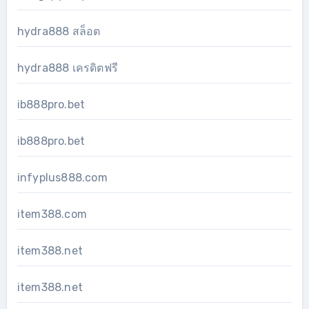
hydra888 สล็อต
hydra888 เครดิตฟรี
ib888pro.bet
ib888pro.bet
infyplus888.com
item388.com
item388.net
item388.net