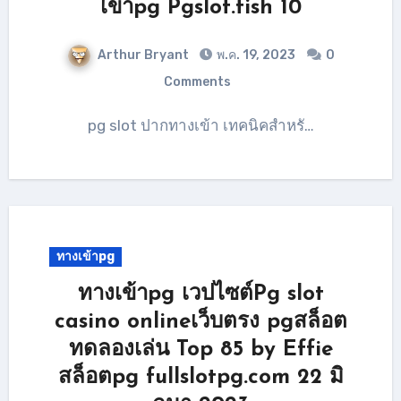
เข้าpg Pgslot.fish 10
Arthur Bryant
พ.ค. 19, 2023
0
Comments
pg slot ปากทางเข้า เทคนิคสำหรั…
ทางเข้าpg
ทางเข้าpg เวปไซต์Pg slot
casino onlineเว็บตรง pgสล็อต
ทดลองเล่น Top 85 by Effie
สล็อตpg fullslotpg.com 22 มิ