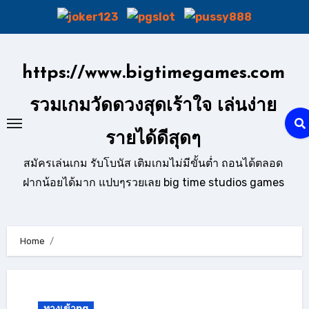
Skip
to
https://www.bigtimegames.com
content
รวมเกมวัดดวงสุดเร้าใจ เล่นง่าย
รายได้ดีสุดๆ
สมัครเล่นเกม รับโบนัส เติมเกมไม่มีขั้นต่ำ ถอนได้ตลอด
ฝากน้อยได้มาก แปบๆรวยเลย big time studios games
Home
ทางเข้าpg