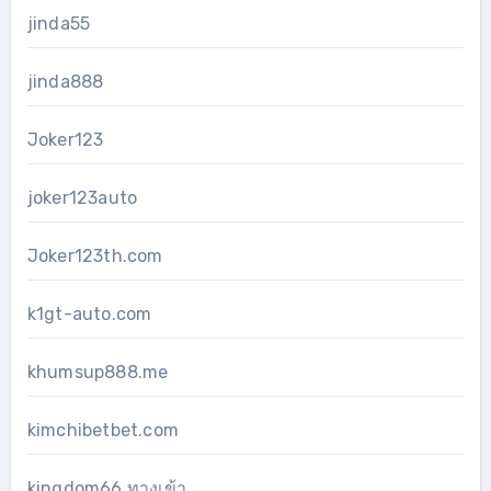
jinda55
jinda888
Joker123
joker123auto
Joker123th.com
k1gt-auto.com
khumsup888.me
kimchibetbet.com
kingdom66 ทางเข้า