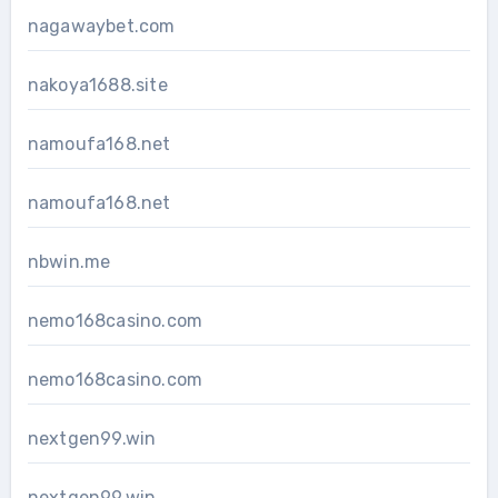
nagawaybet.com
nakoya1688.site
namoufa168.net
namoufa168.net
nbwin.me
nemo168casino.com
nemo168casino.com
nextgen99.win
nextgen99.win