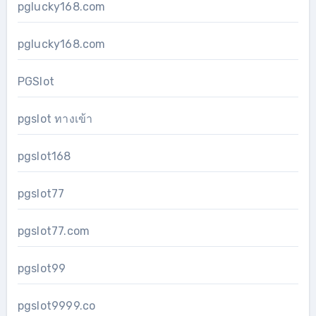
pglucky168.com
pglucky168.com
PGSlot
pgslot ทางเข้า
pgslot168
pgslot77
pgslot77.com
pgslot99
pgslot9999.co