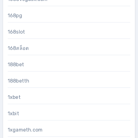
168pg
168slot
168สล็อต
188bet
188betth
1xbet
1xbit
1xgameth.com