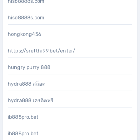
hiso8888s.com
hiso8888s.com
hongkong456
https://sretthi99.bet/enter/
hungry purry 888
hydra888 สล็อต
hydra888 เครดิตฟรี
ib888pro.bet
ib888pro.bet