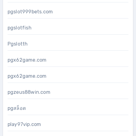
pgslot999bets.com
pgslotfish
Pgslotth
pgx62game.com
pgx62game.com
pgzeus88win.com
pgสล็อต
play97vip.com