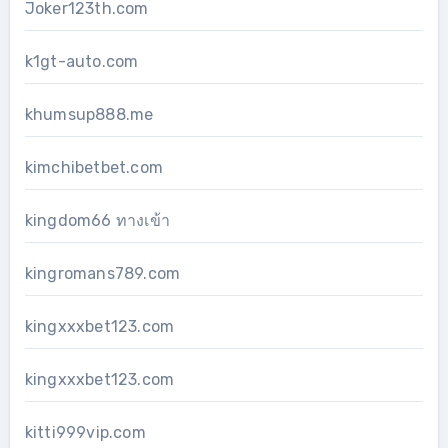
Joker123th.com
k1gt-auto.com
khumsup888.me
kimchibetbet.com
kingdom66 ทางเข้า
kingromans789.com
kingxxxbet123.com
kingxxxbet123.com
kitti999vip.com