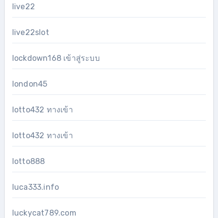
live22
live22slot
lockdown168 เข้าสู่ระบบ
london45
lotto432 ทางเข้า
lotto432 ทางเข้า
lotto888
luca333.info
luckycat789.com