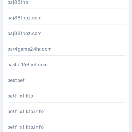
baj88thb
baj88thbz.com
baj88thbz.com
bar4game24hr.com
baslot168bet.com
bestbet
betflixtikto
betflixtikto.info
betflixtikto.info