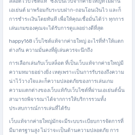
สล็อต เว็บไซต์แท้” ซึ่งเป็นเว็บจากค่ายใหญ่ที่ไม่ผ่าน
เอเย่นต์ มาพร้อมกับระบบฝาก-ถอนโอนเงินไว และก็
การชำระเงินโดยทันที เพื่อให้คุณเชื่อมั่นได้ว่า ทุกการ
เล่นเกมของคุณจะได้รับการดูแลอย่างดีที่สุด
happy168 เว็บไซต์แท้จากค่ายใหญ่ อะไรที่ทำให้แตก
ต่างกัน ความมั่นคงที่ผู้เล่นควรจะนึกถึง
การเลือกเล่นกับเว็บสล็อต ที่เป็นเว็บแท้จากค่ายใหญ่มี
ความหมายอย่างยิ่ง เหตุเพราะเป็นการรับรองถึงความ
น่าไว้วางใจและก็ความปลอดภัยของการเล่นเกม
ความแตกต่างของเว็บแท้กับเว็บไซต์ที่ผ่านเอเย่นต์นั้น
สามารถพิจารณาได้จากการให้บริการรวมทั้ง
ประสบการณ์การเล่นที่ได้รับ
เว็บแท้จากค่ายใหญ่มักจะมีระบบระเบียบการจัดการที่
มีมาตรฐานสูง ไม่ว่าจะเป็นด้านความปลอดภัย การ