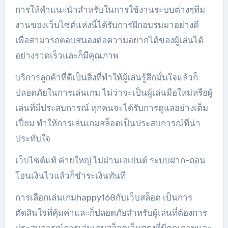
การให้คำแนะนำสำหรับในการใช้งานระบบต่างๆทีม
งานของเว็บไซต์แห่งนี้ได้รับการฝึกอบรมมาอย่างดี
เพื่อสามารถตอบสนองต่อความอยากได้ของผู้เล่นได้
อย่างรวดเร็วและก็มีคุณภาพ
บริการลูกค้าที่ดีเป็นสิ่งที่ทำให้ผู้เล่นรู้สึกมั่นใจแล้วก็
ปลอดภัยในการเล่นเกม ไม่ว่าจะเป็นผู้เล่นมือใหม่หรือผู้
เล่นที่มีประสบการณ์ ทุกคนจะได้รับการดูแลอย่างเต็ม
เปี่ยม ทำให้การเล่นเกมสล็อตเป็นประสบการณ์ที่น่า
ประทับใจ
เว็บไซต์แท้ ค่ายใหญ่ ไม่ผ่านเอเย่นต์ ระบบฝาก-ถอน
โอนเงินไวแล้วก็ชำระเงินทันที
การเลือกเล่นเกมhappy168กับเว็บสล็อต เป็นการ
ตัดสินใจที่คุ้มค่าและก็ปลอดภัยสำหรับผู้เล่นที่ต้องการ