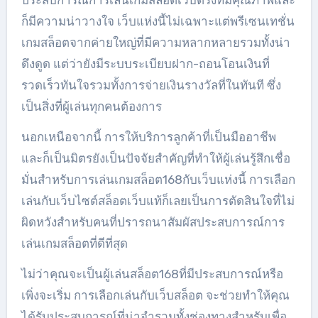
ประสบการณ์การเล่นเกมสล็อตเว็บตรงที่มีคุณภาพและ
ก็มีความน่าวางใจ เว็บแห่งนี้ไม่เฉพาะแต่พรีเซนเทชั่น
เกมสล็อตจากค่ายใหญ่ที่มีความหลากหลายรวมทั้งน่า
ดึงดูด แต่ว่ายังมีระบบระเบียบฝาก-ถอนโอนเงินที่
รวดเร็วทันใจรวมทั้งการจ่ายเงินรางวัลที่ในทันที ซึ่ง
เป็นสิ่งที่ผู้เล่นทุกคนต้องการ
นอกเหนือจากนี้ การให้บริการลูกค้าที่เป็นมืออาชีพ
และก็เป็นมิตรยังเป็นปัจจัยสำคัญที่ทำให้ผู้เล่นรู้สึกเชื่อ
มั่นสำหรับการเล่นเกมสล็อต168กับเว็บแห่งนี้ การเลือก
เล่นกับเว็บไซต์สล็อตเว็บแท้ก็เลยเป็นการตัดสินใจที่ไม่
ผิดหวังสำหรับคนที่ปรารถนาสัมผัสประสบการณ์การ
เล่นเกมสล็อตที่ดีที่สุด
ไม่ว่าคุณจะเป็นผู้เล่นสล็อต168ที่มีประสบการณ์หรือ
เพิ่งจะเริ่ม การเลือกเล่นกับเว็บสล็อต จะช่วยทำให้คุณ
ได้รับประสบการณ์ที่น่าจำรวมทั้งช่องทางสำหรับเพื่อ