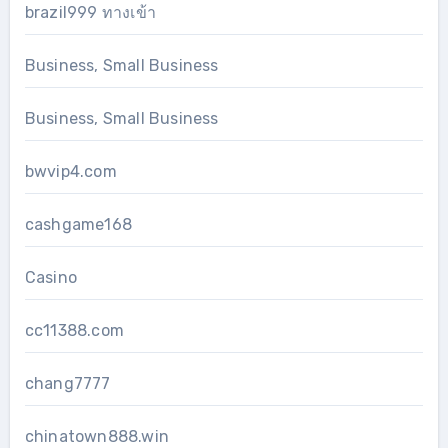
brazil999 ทางเข้า
Business, Small Business
Business, Small Business
bwvip4.com
cashgame168
Casino
cc11388.com
chang7777
chinatown888.win