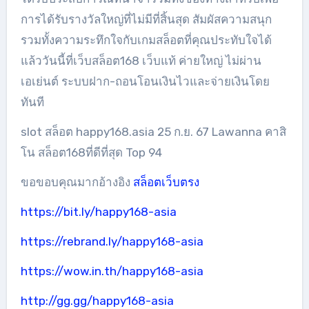
การได้รับรางวัลใหญ่ที่ไม่มีที่สิ้นสุด สัมผัสความสนุก
รวมทั้งความระทึกใจกับเกมสล็อตที่คุณประทับใจได้
แล้ววันนี้ที่เว็บสล็อต168 เว็บแท้ ค่ายใหญ่ ไม่ผ่าน
เอเย่นต์ ระบบฝาก-ถอนโอนเงินไวและจ่ายเงินโดย
ทันที
slot สล็อต happy168.asia 25 ก.ย. 67 Lawanna คาสิ
โน สล็อต168ที่ดีที่สุด Top 94
ขอขอบคุณมากอ้างอิง
สล็อตเว็บตรง
https://bit.ly/happy168-asia
https://rebrand.ly/happy168-asia
https://wow.in.th/happy168-asia
http://gg.gg/happy168-asia