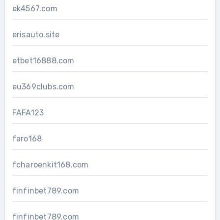
ek4567.com
erisauto.site
etbet16888.com
eu369clubs.com
FAFA123
faro168
fcharoenkit168.com
finfinbet789.com
finfinbet789.com