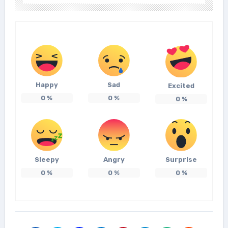
Happy
Sad
Excited
0
%
0
%
0
%
Sleepy
Angry
Surprise
0
%
0
%
0
%