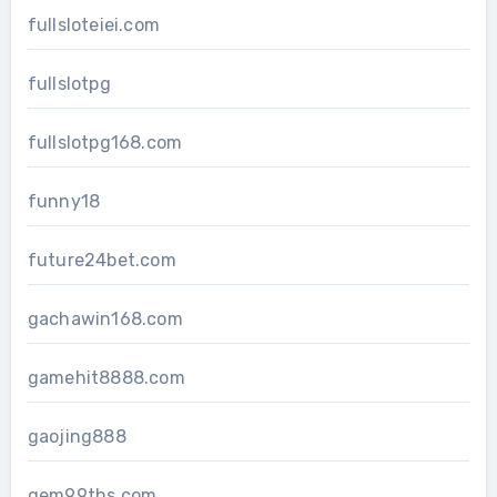
fullsloteiei.com
fullslotpg
fullslotpg168.com
funny18
future24bet.com
gachawin168.com
gamehit8888.com
gaojing888
gem99ths.com