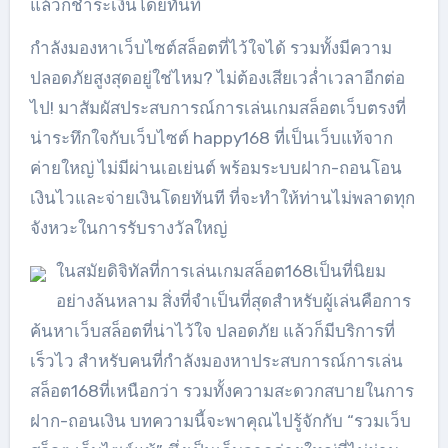
แล้วก็ชำระเงินโดยทันที
กำลังมองหาเว็บไซต์สล็อตที่ไว้ใจได้ รวมทั้งมีความ
ปลอดภัยสูงสุดอยู่ใช่ไหม? ไม่ต้องเสียเวล่ำเวลาอีกต่อ
ไป! มาสัมผัสประสบการณ์การเล่นเกมสล็อตเว็บตรงที่
น่าระทึกใจกับเว็บไซต์ happy168 ที่เป็นเว็บแท้จาก
ค่ายใหญ่ ไม่มีผ่านเอเย่นต์ พร้อมระบบฝาก-ถอนโอน
เงินไวและจ่ายเงินโดยทันที ที่จะทำให้ท่านไม่พลาดทุก
จังหวะในการรับรางวัลใหญ่
ในสมัยดิจิทัลที่การเล่นเกมสล็อต168เป็นที่นิยม
อย่างล้นหลาม สิ่งที่จำเป็นที่สุดสำหรับผู้เล่นคือการ
ค้นหาเว็บสล็อตที่น่าไว้ใจ ปลอดภัย แล้วก็มีบริการที่
เร็วไว สำหรับคนที่กำลังมองหาประสบการณ์การเล่น
สล็อต168ที่เหนือกว่า รวมทั้งความสะดวกสบายในการ
ฝาก-ถอนเงิน บทความนี้จะพาคุณไปรู้จักกับ “รวมเว็บ