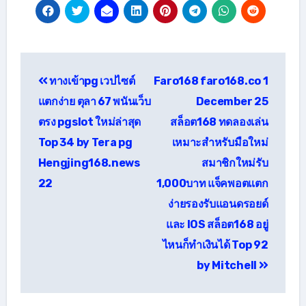
แนะแนว
ทางเข้าpg เวปไซต์
Faro168 faro168.co 1
เรื่อง
แตกง่าย ตุลา 67 พนันเว็บ
December 25
ตรง pgslot ใหม่ล่าสุด
สล็อต168 ทดลองเล่น
Top 34 by Tera pg
เหมาะสำหรับมือใหม่
Hengjing168.news
สมาชิกใหม่รับ
22
1,000บาท แจ็คพอตแตก
ง่ายรองรับแอนดรอยด์
และ IOS สล็อต168 อยู่
ไหนก็ทำเงินได้ Top 92
by Mitchell