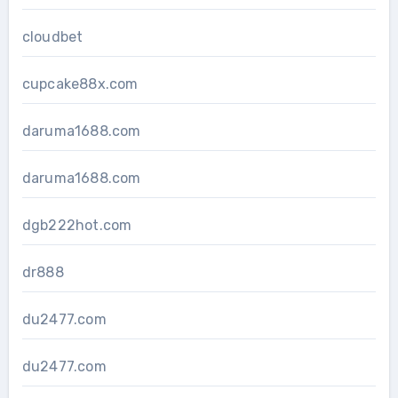
cloudbet
cupcake88x.com
daruma1688.com
daruma1688.com
dgb222hot.com
dr888
du2477.com
du2477.com