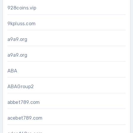
928coins.vip
9kpluss.com
a9a9.org
a9a9.org
ABA
ABAGroup2
abbet789.com
acebet789.com