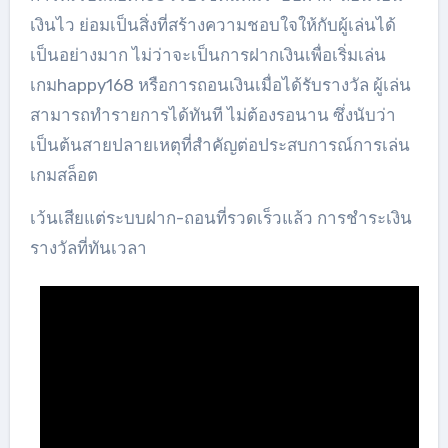
เงินไว ย่อมเป็นสิ่งที่สร้างความชอบใจให้กับผู้เล่นได้
เป็นอย่างมาก ไม่ว่าจะเป็นการฝากเงินเพื่อเริ่มเล่น
เกมhappy168 หรือการถอนเงินเมื่อได้รับรางวัล ผู้เล่น
สามารถทำรายการได้ทันที ไม่ต้องรอนาน ซึ่งนับว่า
เป็นต้นสายปลายเหตุที่สำคัญต่อประสบการณ์การเล่น
เกมสล็อต
เว้นเสียแต่ระบบฝาก-ถอนที่รวดเร็วแล้ว การชำระเงิน
รางวัลที่ทันเวลา