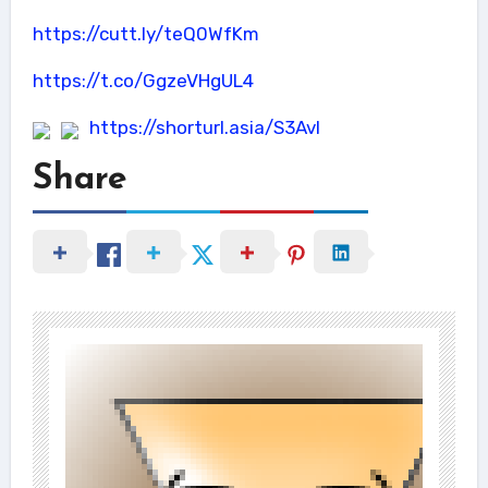
https://cutt.ly/teQ0WfKm
https://t.co/GgzeVHgUL4
https://shorturl.asia/S3AvI
Share