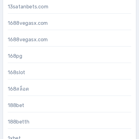
13satanbets.com
1688vegasx.com
1688vegasx.com
168pg
168slot
168สล็อต
188bet
188betth
1xbet