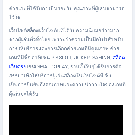
ค่ายเกมที่ได้รับการยินยอมรับ คุณภาพที่ผู้เล่นสามารถ
ไว้ใจ
เว็บไซต์สล็อตเว็บไซต์แท้ได้รับความนิยมอย่างมาก
จากผู้เล่นทั่วทั้งโลก เพราะว่าความเป็นมือโปรสำหรับ
การให้บริการและการเลือกค่ายเกมที่มีคุณภาพ ค่าย
เกมที่มีชื่อ อาทิเช่น PG SLOT, JOKER GAMING,
สล็อต
เว็บตรง
PRAGMATIC PLAY, รวมทั้งอื่นๆได้รับการคัด
สรรมาเพื่อให้บริการผู้เล่นสล็อตในเว็บไซต์นี้ ซึ่ง
เป็นการยืนยันถึงคุณภาพและความน่าวางใจของเกมที่
ผู้เล่นจะได้รับ