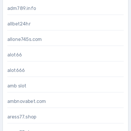
adm789.info
allbet24hr
allone745s.com
alot66
alot666
amb slot
ambnovabet.com
aress77.shop