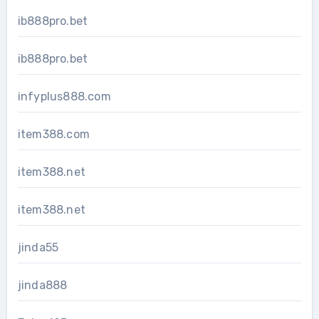
ib888pro.bet
ib888pro.bet
infyplus888.com
item388.com
item388.net
item388.net
jinda55
jinda888