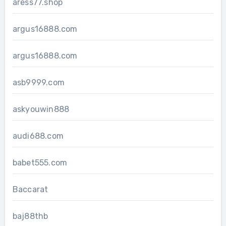
aress77.shop
argus16888.com
argus16888.com
asb9999.com
askyouwin888
audi688.com
babet555.com
Baccarat
baj88thb