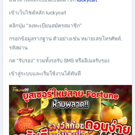
เข้าเว็บไซต์หลัก luckycat
คลิกปุ่ม “ลงทะเบียนสมัครสมาชิก”
กรอกข้อมูลรากฐาน ตัวอย่างเช่น หมายเลขโทรศัพท์,
รหัสผ่าน
กด “รับรอง” รวมทั้งรอรับ SMS หรืออีเมลรับรอง
เข้าสู่ระบบและเริ่มใช้งานได้ทันที