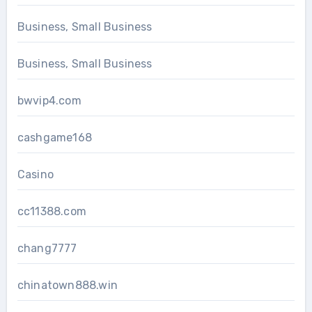
Business, Small Business
Business, Small Business
bwvip4.com
cashgame168
Casino
cc11388.com
chang7777
chinatown888.win