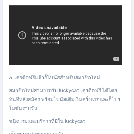
3. เครดิตฟรีแล้วก็โบนัสสำหรับสมาชิกใหม่
สมาชิกใหม่สามารถรับ luckycat เครดิตฟรี ได้โดย
ทันทีหลังสมัคร พร้อมโบนัสเติมเงินครั้งแรกและก็โปร
โมชั่นรายวัน
ชนิดเกมและบริการที่มีใน luckycat
สล็อตแตกง่ายจากค่ายดัง