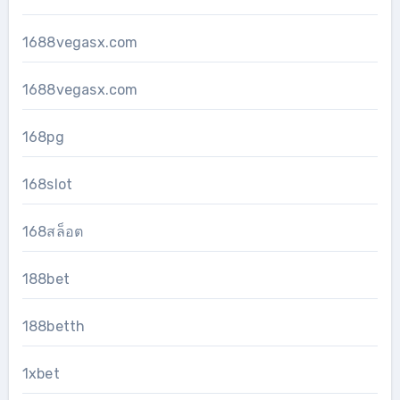
1688vegasx.com
1688vegasx.com
168pg
168slot
168สล็อต
188bet
188betth
1xbet