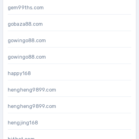
gem99ths.com
gobaza88.com
gowingo88.com
gowingo88.com
happy168
hengheng9899.com
hengheng9899.com
hengjing168