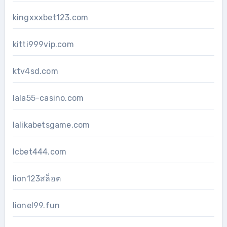
kingxxxbet123.com
kitti999vip.com
ktv4sd.com
lala55-casino.com
lalikabetsgame.com
lcbet444.com
lion123สล็อต
lionel99.fun