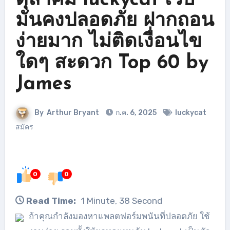
ตุลาคม luckycat เว็บ
มั่นคงปลอดภัย ฝากถอน
ง่ายมาก ไม่ติดเงื่อนไข
ใดๆ สะดวก Top 60 by
James
By
Arthur Bryant
ก.ค. 6, 2025
luckycat
สมัคร
0
0
Read Time:
1 Minute, 38 Second
ถ้าคุณกำลังมองหาแพลตฟอร์มพนันที่ปลอดภัย ใช้