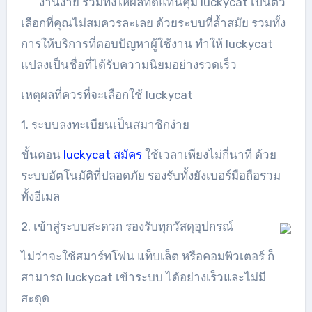
งานง่าย รวมทั้งให้ผลทดแทนคุ้ม luckycat เป็นตัว
เลือกที่คุณไม่สมควรละเลย ด้วยระบบที่ล้ำสมัย รวมทั้ง
การให้บริการที่ตอบปัญหาผู้ใช้งาน ทำให้ luckycat
แปลงเป็นชื่อที่ได้รับความนิยมอย่างรวดเร็ว
เหตุผลที่ควรที่จะเลือกใช้ luckycat
1. ระบบลงทะเบียนเป็นสมาชิกง่าย
ขั้นตอน
luckycat สมัคร
ใช้เวลาเพียงไม่กี่นาที ด้วย
ระบบอัตโนมัติที่ปลอดภัย รองรับทั้งยังเบอร์มือถือรวม
ทั้งอีเมล
2. เข้าสู่ระบบสะดวก รองรับทุกวัสดุอุปกรณ์
ไม่ว่าจะใช้สมาร์ทโฟน แท็บเล็ต หรือคอมพิวเตอร์ ก็
สามารถ luckycat เข้าระบบ ได้อย่างเร็วและไม่มี
สะดุด