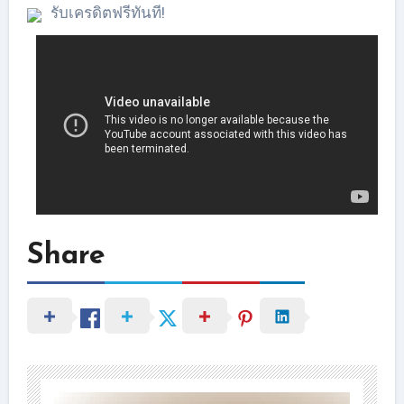
รับเครดิตฟรีทันที!
Share