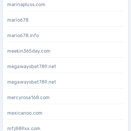
marinapluss.com
mario678
mario678.info
meekin365day.com
megawaysbet789.net
megawaysbet789.net
mercyrosa168.com
mexicanoo.com
mfj889xx.com