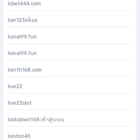
lcbet444.com
lion123สล็อต
lionel99.fun
lionel99.fun
lionth168.com
live22
live22slot
lockdown168 เข้าสู่ระบบ
london45