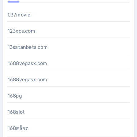
037movie
123xos.com
13satanbets.com
1688vegasx.com
1688vegasx.com
168pg
168slot
168สล็อต