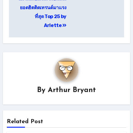
ยอดฮิตติดเทรนด์มาแรง
ที่สุด Top 25 by
Arlette
By
Arthur Bryant
Related Post