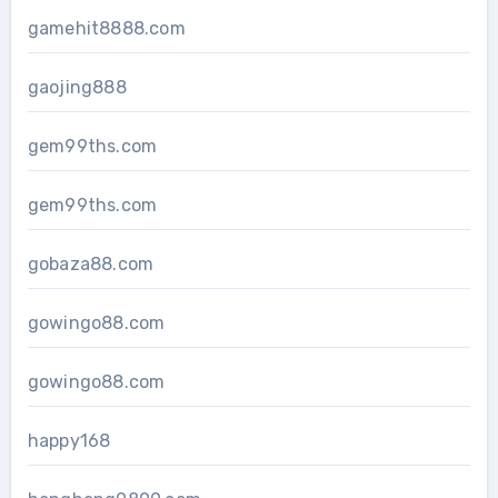
gamehit8888.com
gaojing888
gem99ths.com
gem99ths.com
gobaza88.com
gowingo88.com
gowingo88.com
happy168