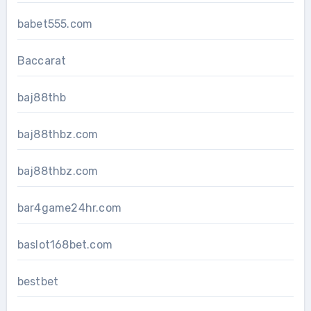
babet555.com
Baccarat
baj88thb
baj88thbz.com
baj88thbz.com
bar4game24hr.com
baslot168bet.com
bestbet