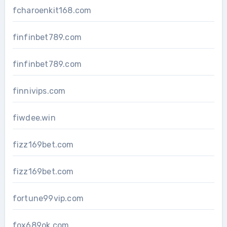
fcharoenkit168.com
finfinbet789.com
finfinbet789.com
finnivips.com
fiwdee.win
fizz169bet.com
fizz169bet.com
fortune99vip.com
fox689ok.com