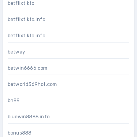
betflixtikto
betflixtikto.info
betflixtikto.info
betway
betwin6666.com
betworld369hot.com
bh99
bluewin8888.info
bonus888