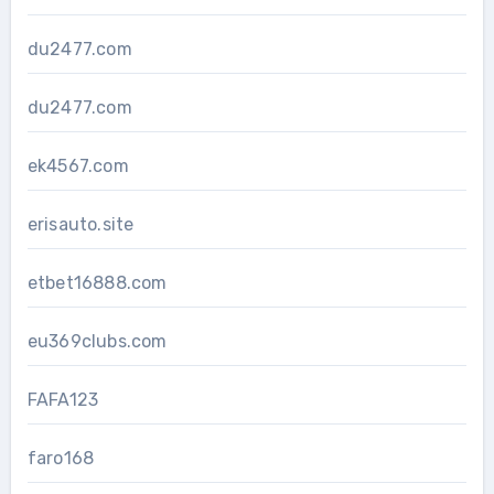
du2477.com
du2477.com
ek4567.com
erisauto.site
etbet16888.com
eu369clubs.com
FAFA123
faro168