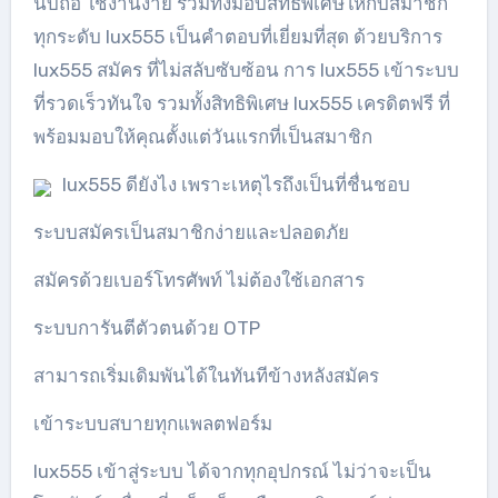
นับถือ ใช้งานง่าย รวมทั้งมอบสิทธิพิเศษให้กับสมาชิก
ทุกระดับ lux555 เป็นคำตอบที่เยี่ยมที่สุด ด้วยบริการ
lux555 สมัคร ที่ไม่สลับซับซ้อน การ lux555 เข้าระบบ
ที่รวดเร็วทันใจ รวมทั้งสิทธิพิเศษ lux555 เครดิตฟรี ที่
พร้อมมอบให้คุณตั้งแต่วันแรกที่เป็นสมาชิก
lux555 ดียังไง เพราะเหตุไรถึงเป็นที่ชื่นชอบ
ระบบสมัครเป็นสมาชิกง่ายและปลอดภัย
สมัครด้วยเบอร์โทรศัพท์ ไม่ต้องใช้เอกสาร
ระบบการันตีตัวตนด้วย OTP
สามารถเริ่มเดิมพันได้ในทันทีข้างหลังสมัคร
เข้าระบบสบายทุกแพลตฟอร์ม
lux555 เข้าสู่ระบบ ได้จากทุกอุปกรณ์ ไม่ว่าจะเป็น