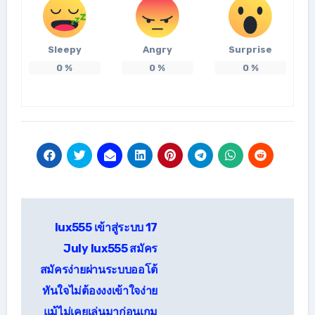
Sleepy
Angry
Surprise
0
%
0
%
0
%
แนะแนว
lux555 เข้าสู่ระบบ 17
เรื่อง
July lux555 สมัคร
สมัครง่ายผ่านระบบออโต้
ทันใจไม่ต้องงงเข้าใจง่าย
แม้ไม่เคยเล่นมาก่อนเกม