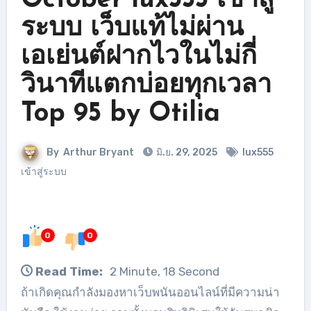
October lux555 เข้าสู่
ระบบ เว็บแท้ไม่ผ่าน
เอเย่นต์ฝากไวในไม่กี่
วินาทีแตกบ่อยทุกเวลา
Top 95 by Otilia
By
Arthur Bryant
มิ.ย. 29, 2025
lux555
เข้าสู่ระบบ
0
0
Read Time:
2 Minute, 18 Second
ถ้าเกิดคุณกำลังมองหาเว็บพนันออนไลน์ที่มีความน่า