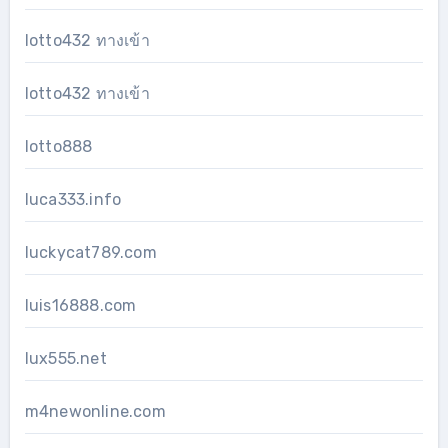
lotto432 ทางเข้า
lotto432 ทางเข้า
lotto888
luca333.info
luckycat789.com
luis16888.com
lux555.net
m4newonline.com