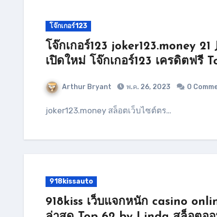
โจ๊กเกอร์123
โจ๊กเกอร์123 joker123.money 21 J
เปิดใหม่ โจ๊กเกอร์123 เครดิตฟรี
Arthur Bryant
พ.ค. 26, 2023
0 Comme
joker123.money สล็อตเว็บไซต์ตร…
918kissauto
918kiss เว็บแจกหนัก casino onlin
ล่าสุด Top 62 by Linda สล็อตออน