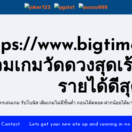
tps://www.bigti
มเกมวัดดวงสุดเร้
รายได้ดีส
ครเล่นเกม รับโบนัส เติมเกมไม่มีขั้นต่ำ ถอนได้ตลอด ฝากน้อยได
Contact
Lets get your new site up and running in no 