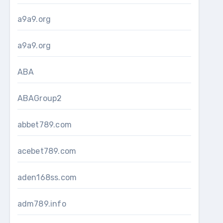
a9a9.org
a9a9.org
ABA
ABAGroup2
abbet789.com
acebet789.com
aden168ss.com
adm789.info