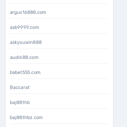
argus16888.com
asb9999.com
askyouwin888
audi688.com
babet555.com
Baccarat
baj88thb
baj88thbz.com