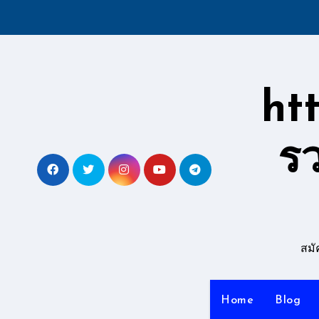
Skip
to
content
ht
รว
สมั
Home
Blog