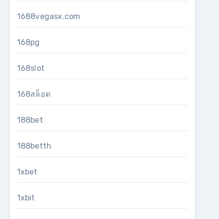
1688vegasx.com
168pg
168slot
168สล็อต
188bet
188betth
1xbet
1xbit