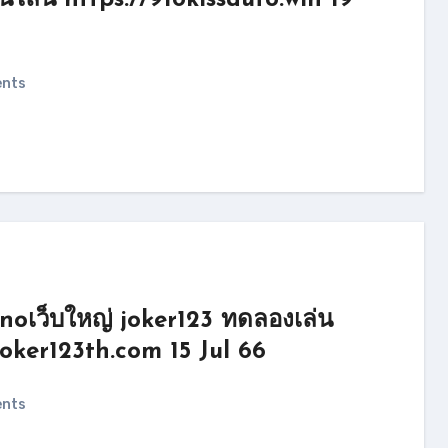
nts
inoเว็บใหญ่ joker123 ทดลองเล่น
Joker123th.com 15 Jul 66
nts