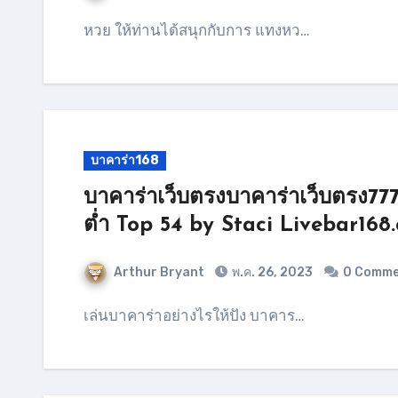
หวย ให้ท่านได้สนุกกับการ แทงหว…
บาคาร่า168
บาคาร่าเว็บตรงบาคาร่าเว็บตรง777 ม
ต่ำ Top 54 by Staci Livebar16
Arthur Bryant
พ.ค. 26, 2023
0 Comme
เล่นบาคาร่าอย่างไรให้ปัง บาคาร…