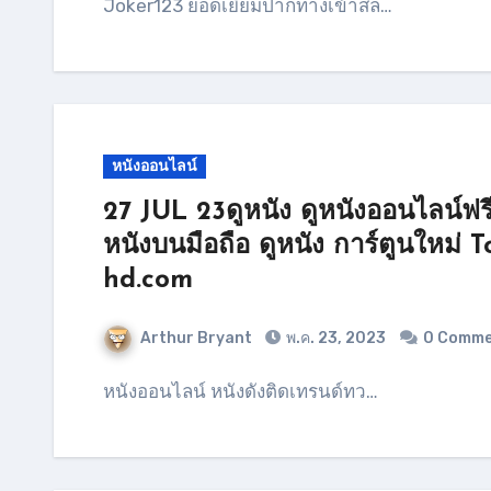
Joker123 ยอดเยี่ยมปากทางเข้าสล…
หนังออนไลน์
27 JUL 23ดูหนัง ดูหนังออนไลน์ฟ
หนังบนมือถือ ดูหนัง การ์ตูนใหม่
hd.com
Arthur Bryant
พ.ค. 23, 2023
0 Comme
หนังออนไลน์ หนังดังติดเทรนด์ทว…