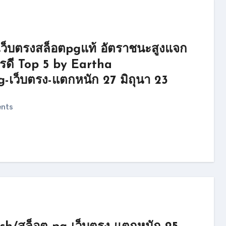
เว็บตรงสล็อตpgแท้ อัตราชนะสูงแจก
รดี Top 5 by Eartha
g-เว็บตรง-แตกหนัก 27 มิถุนา 23
nts