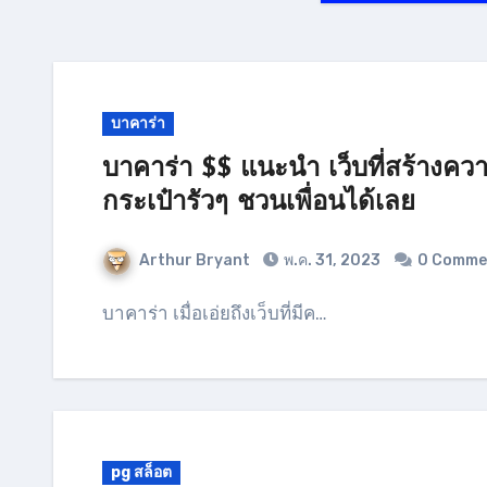
บาคาร่า
บาคาร่า $$ แนะนำ เว็บที่สร้างความ
กระเป๋ารัวๆ ชวนเพื่อนได้เลย
Arthur Bryant
พ.ค. 31, 2023
0 Comme
บาคาร่า เมื่อเอ่ยถึงเว็บที่มีค…
pg สล็อต