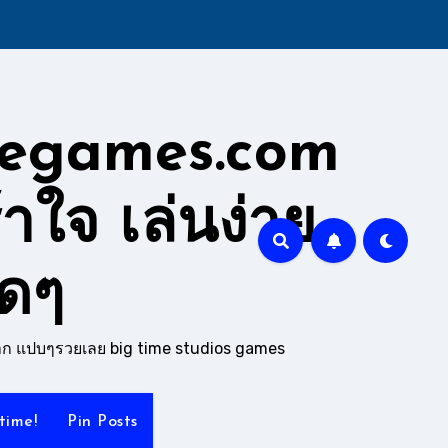
megames.com
าใจ เล่นง่าย
ุดๆ
้มาก แปบๆรวยเลย big time studios games
time!
Pin Posts