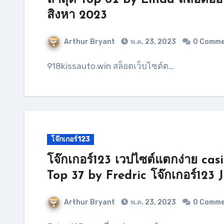
สิงหา 2023
Arthur Bryant
พ.ค. 23, 2023
0 Comme
918kissauto.win สล็อตเว็บไซต์ต…
โจ๊กเกอร์123
โจ๊กเกอร์123 เวปไซต์แตกง่าย cas
Top 37 by Fredric โจ๊กเกอร์123 
Arthur Bryant
พ.ค. 23, 2023
0 Comme