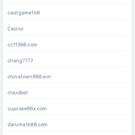
cashgame168
Casino
cc11388.com
chang7777
chinatown888.win
cloudbet
cupcake88x.com
daruma1688.com