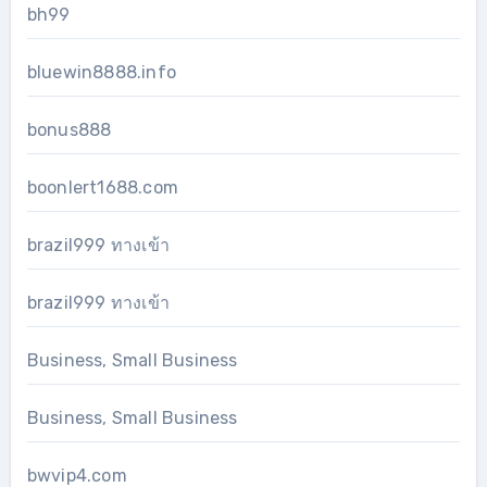
bh99
bluewin8888.info
bonus888
boonlert1688.com
brazil999 ทางเข้า
brazil999 ทางเข้า
Business, Small Business
Business, Small Business
bwvip4.com