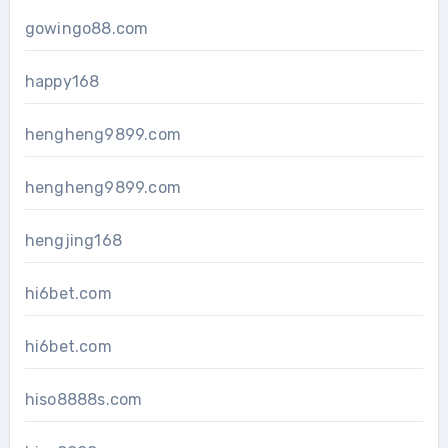
gowingo88.com
happy168
hengheng9899.com
hengheng9899.com
hengjing168
hi6bet.com
hi6bet.com
hiso8888s.com