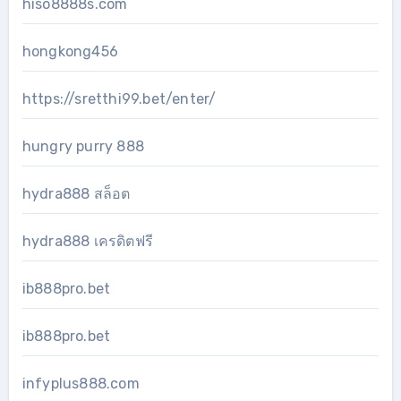
hiso8888s.com
hongkong456
https://sretthi99.bet/enter/
hungry purry 888
hydra888 สล็อต
hydra888 เครดิตฟรี
ib888pro.bet
ib888pro.bet
infyplus888.com