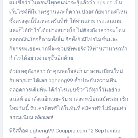
ผมเชื่อว่าในตอนนี้ทุกคนน่าจะรู้แล้วว่า pgslot เป็น
เว็บไซต์ที่มีมาตรฐานและก็ความปลอดภัยมากแค่ไหน
ซึ่งตรงจุดนี้นี่แหละครับที่ทำให้ท่านสามารถเล่นเกม
และก็ได้กำไรได้อย่างสบายใจ ไม่ต้องกังวลว่าจะโดน
หลอกเงินใดๆก็ตามทั้งสิ้น อีกทั้งยังมีโปรโมชั่นและ
กิจกรรมเยอะมากที่จะช่วยซัพพอร์ตให้ท่านสามารถทำ
กำไรได้อย่างง่ายๆขึ้นอีกด้วย
ด้วยเหตุดังกล่าว ถ้าคุณพอใจล่ะก็ มาลงทะเบียนใหม่
กับพวกเราได้เลย pgheng99 ค้ำประกันความฟิน
ตลอดการเดิมพัน ได้กำไรแบบชิวๆได้ทุกวี่วันอย่าง
แน่แท้ อย่าลังเลอีกเลยครับ มาลงทะเบียนสมัครสมาชิก
ใหม่วันนี้ รับเครดิตฟรีได้ในทันที สมัครฟรี ไม่มีคุณค่า
ธรรมเนียม คลิกเลย!
พีจีสล็อต pgheng99 Couppie.com 12 September