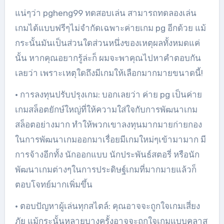
แน่ๆว่า pgheng99 ทดสอบเล่น สามารถทดลองเล่น
เกมได้แบบฟรีๆไม่จำกัดเฉพาะค่ายเกม pg อีกด้วย แม้
กระนั้นมันเป็นส่วนใดส่วนหนึ่งของเหตุผลทั้งหมดแค่
นั้น หากคุณอยากรู้ล่ะก็ ผมจะพาคุณไปหาคำตอบกัน
เลยว่า เพราะเหตุใดถึงมีเกมให้เลือกมากมายขนาดนี้!
• การลงทุนปรับปรุงเกม: บอกเลยว่า ค่าย pg เป็นค่าย
เกมสล็อตยักษ์ใหญ่ที่ให้ความใส่ใจกับการพัฒนาเกม
สล็อตอย่างมาก ทำให้พวกเขาลงทุนมากมายก่ายกอง
ในการพัฒนาเกมออกมาเรื่อยมีเกมใหม่ๆเข้ามามาก มี
การจ้างอีกทั้ง นักออกแบบ นักประพันธ์สตอรี่ หรือนัก
พัฒนาเกมต่างๆในการประดิษฐ์เกมที่มากมายแล้วก็
ตอบโจทย์มากเพิ่มขึ้น
• ตอบปัญหาผู้เล่นทุกสไตล์: คุณอาจจะถูกใจเกมเสี่ยง
ภัย แม้กระนั้นหลายบางครั้งอาจจะถูกใจเกมแบบคลาส