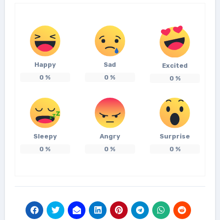
Happy
Sad
Excited
0
%
0
%
0
%
Sleepy
Angry
Surprise
0
%
0
%
0
%