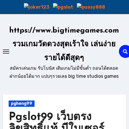
Skip
to
https://www.bigtimegames.com
content
รวมเกมวัดดวงสุดเร้าใจ เล่นง่าย
รายได้ดีสุดๆ
สมัครเล่นเกม รับโบนัส เติมเกมไม่มีขั้นต่ำ ถอนได้ตลอด
ฝากน้อยได้มาก แปบๆรวยเลย big time studios games
pgheng99
Pgslot99 เว็บตรง