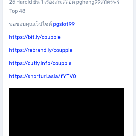
25 Harold ยืน 1 เรื่องเกมสล็อต pgheng99สมัครฟรี
Top 48
ขอขอบคุณเว็ปไซต์
pgslot99
https://bit.ly/couppie
https://rebrand.ly/couppie
https://cutly.info/couppie
https://shorturl.asia/fYTV0