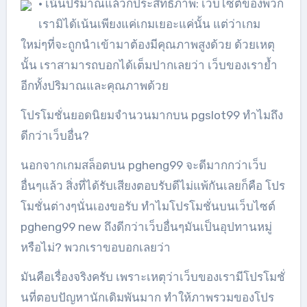
• เน้นปริมาณแล้วก็ประสิทธิภาพ: เว็บไซต์ของพวก
เรามิได้เน้นเพียงแค่เกมเยอะแค่นั้น แต่ว่าเกม
ใหม่ๆที่จะถูกนำเข้ามาต้องมีคุณภาพสูงด้วย ด้วยเหตุ
นั้น เราสามารถบอกได้เต็มปากเลยว่า เว็บของเราย้ำ
อีกทั้งปริมาณและคุณภาพด้วย
โปรโมชั่นยอดนิยมจำนวนมากบน pgslot99 ทำไมถึง
ดีกว่าเว็บอื่น?
นอกจากเกมสล็อตบน pgheng99 จะดีมากกว่าเว็บ
อื่นๆแล้ว สิ่งที่ได้รับเสียงตอบรับดีไม่แพ้กันเลยก็คือ โปร
โมชั่นต่างๆนั่นเองขอรับ ทำไมโปรโมชั่นบนเว็บไซต์
pgheng99 new ถึงดีกว่าเว็บอื่นๆมันเป็นอุปทานหมู่
หรือไม่? พวกเราขอบอกเลยว่า
มันคือเรื่องจริงครับ เพราะเหตุว่าเว็บของเรามีโปรโมชั่
นที่ตอบปัญหานักเดิมพันมาก ทำให้ภาพรวมของโปร