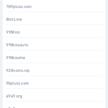
789pluss.com
8lots.me
918Kiss
918kissauto
918kissme
928coins.vip
9kpluss.com
a9a9.org