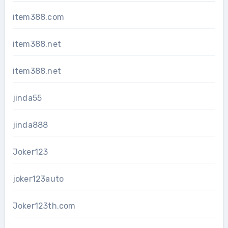
item388.com
item388.net
item388.net
jinda55
jinda888
Joker123
joker123auto
Joker123th.com