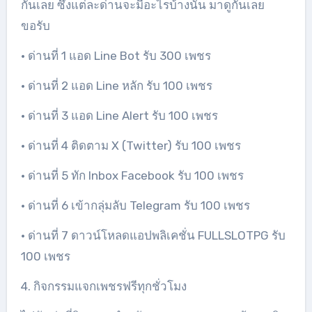
กันเลย ซึ่งแต่ละด่านจะมีอะไรบ้างนั้น มาดูกันเลย
ขอรับ
• ด่านที่ 1 แอด Line Bot รับ 300 เพชร
• ด่านที่ 2 แอด Line หลัก รับ 100 เพชร
• ด่านที่ 3 แอด Line Alert รับ 100 เพชร
• ด่านที่ 4 ติดตาม X (Twitter) รับ 100 เพชร
• ด่านที่ 5 ทัก Inbox Facebook รับ 100 เพชร
• ด่านที่ 6 เข้ากลุ่มลับ Telegram รับ 100 เพชร
• ด่านที่ 7 ดาวน์โหลดแอปพลิเคชั่น FULLSLOTPG รับ
100 เพชร
4. กิจกรรมแจกเพชรฟรีทุกชั่วโมง