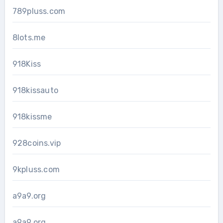
789pluss.com
8lots.me
918Kiss
918kissauto
918kissme
928coins.vip
9kpluss.com
a9a9.org
a9a9.org