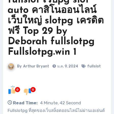
fullslot เว็บpg slot
auto คาสิโนออนไลน์
เว็บใหญ่ slotpg เครดิต
ฟรี Top 29 by
Deborah fullslotpg
Fullslotpg.win 1
By
Arthur Bryant
ม.ค. 9, 2024
fullslot
0
0
Read Time:
4 Minute, 42 Second
Fullslotpg ที่สุดของเว็บสล็อตออนไลน์ไม่ผ่านเอเย่นต์