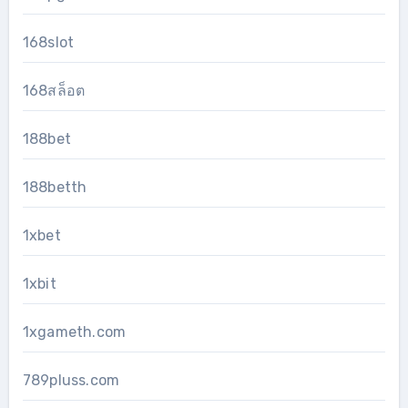
168slot
168สล็อต
188bet
188betth
1xbet
1xbit
1xgameth.com
789pluss.com