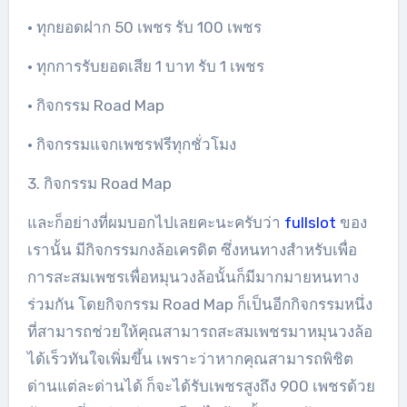
• ทุกยอดฝาก 50 เพชร รับ 100 เพชร
• ทุกการรับยอดเสีย 1 บาท รับ 1 เพชร
• กิจกรรม Road Map
• กิจกรรมแจกเพชรฟรีทุกชั่วโมง
3. กิจกรรม Road Map
และก็อย่างที่ผมบอกไปเลยคะนะครับว่า
fullslot
ของ
เรานั้น มีกิจกรรมกงล้อเครดิต ซึ่งหนทางสำหรับเพื่อ
การสะสมเพชรเพื่อหมุนวงล้อนั้นก็มีมากมายหนทาง
ร่วมกัน โดยกิจกรรม Road Map ก็เป็นอีกกิจกรรมหนึ่ง
ที่สามารถช่วยให้คุณสามารถสะสมเพชรมาหมุนวงล้อ
ได้เร็วทันใจเพิ่มขึ้น เพราะว่าหากคุณสามารถพิชิต
ด่านแต่ละด่านได้ ก็จะได้รับเพชรสูงถึง 900 เพชรด้วย