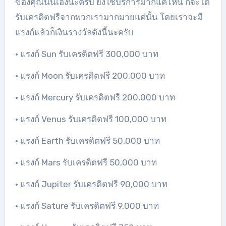
ของคุณนั่นเองนะครับ ยิ่งใช้บริการมากแค่ไหน ก็จะได้
รับเครดิตฟรีจากพวกเรามากมายแค่นั้น โดยเราจะมี
แรงก์แล้วก็เงินรางวัลดังนี้นะครับ
• แรงก์ Sun รับเครดิตฟรี 300,000 บาท
• แรงก์ Moon รับเครดิตฟรี 200,000 บาท
• แรงก์ Mercury รับเครดิตฟรี 200,000 บาท
• แรงก์ Venus รับเครดิตฟรี 100,000 บาท
• แรงก์ Earth รับเครดิตฟรี 50,000 บาท
• แรงก์ Mars รับเครดิตฟรี 50,000 บาท
• แรงก์ Jupiter รับเครดิตฟรี 90,000 บาท
• แรงก์ Sature รับเครดิตฟรี 9,000 บาท