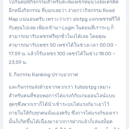
ไปกันต่อที่กิจกรรมสำหรับสะสมเพชรหมุนวงล้อเครดิต
อีกหนึ่งกิจกรรม ที่บอกเลยว่า ง่ายกว่ากิจกรรม Road
Map แน่นอนครับ เพราะว่าเรา slotpg แจกเพชรฟรีให้
กับคุณไปเลย เพียงเข้ามา Login ในตอนที่เราระบุ ก็
สามารถมารับเพชรฟรีทุกชั่วโมงได้เลย โดยคุณ
สามารถมารับเพชร 50 เพชรได้ในช่วงเวลา 00:00 –
17:59 น. แล้วก็รับเพชร 100 เพชรได้ในช่วง 18:00 –
23:59 น.
5. กิจกรรม Ranking ปราบอวกาศ
และกิจกรรมส่งท้ายจากพวกเรา fullslotpg เหมาะ
สำหรับคนที่ชอบพอการไต่แรงก์กับเกมออนไลน์แบบ
สุดๆซึ่งพวกเราก็ได้นำเข้าระบบไต่แรงก์มาเอาไว้
ภายในให้กับทุกคนนั่นเองครับ ซึ่งการไต่แรงก์ของเรา
นั้นก็เกิดขึ้นได้เนื่องมาจากการฝากแล้วก็เล่นสล็อต