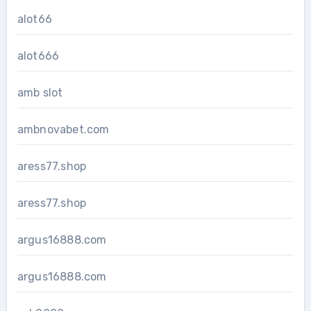
alot66
alot666
amb slot
ambnovabet.com
aress77.shop
aress77.shop
argus16888.com
argus16888.com