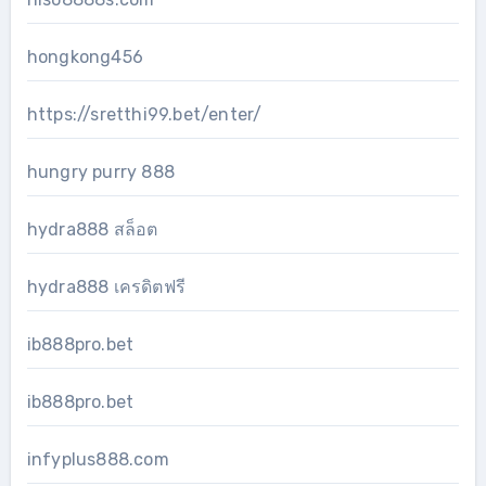
hongkong456
https://sretthi99.bet/enter/
hungry purry 888
hydra888 สล็อต
hydra888 เครดิตฟรี
ib888pro.bet
ib888pro.bet
infyplus888.com