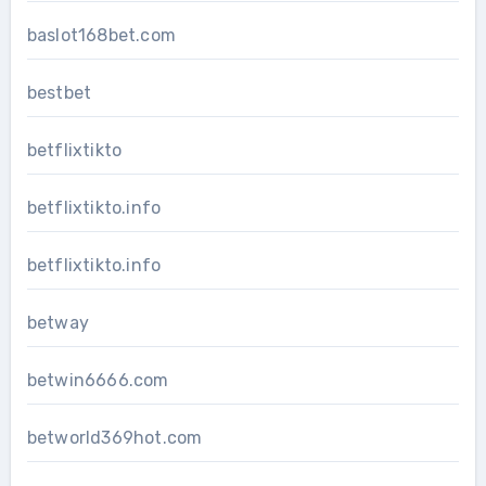
baslot168bet.com
bestbet
betflixtikto
betflixtikto.info
betflixtikto.info
betway
betwin6666.com
betworld369hot.com