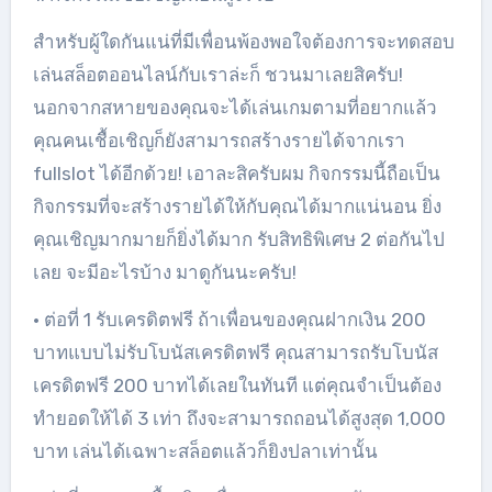
สำหรับผู้ใดกันแน่ที่มีเพื่อนพ้องพอใจต้องการจะทดสอบ
เล่นสล็อตออนไลน์กับเราล่ะก็ ชวนมาเลยสิครับ!
นอกจากสหายของคุณจะได้เล่นเกมตามที่อยากแล้ว
คุณคนเชื้อเชิญก็ยังสามารถสร้างรายได้จากเรา
fullslot ได้อีกด้วย! เอาละสิครับผม กิจกรรมนี้ถือเป็น
กิจกรรมที่จะสร้างรายได้ให้กับคุณได้มากแน่นอน ยิ่ง
คุณเชิญมากมายก็ยิ่งได้มาก รับสิทธิพิเศษ 2 ต่อกันไป
เลย จะมีอะไรบ้าง มาดูกันนะครับ!
• ต่อที่ 1 รับเครดิตฟรี ถ้าเพื่อนของคุณฝากเงิน 200
บาทแบบไม่รับโบนัสเครดิตฟรี คุณสามารถรับโบนัส
เครดิตฟรี 200 บาทได้เลยในทันที แต่คุณจำเป็นต้อง
ทำยอดให้ได้ 3 เท่า ถึงจะสามารถถอนได้สูงสุด 1,000
บาท เล่นได้เฉพาะสล็อตแล้วก็ยิงปลาเท่านั้น