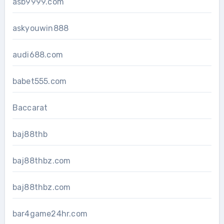
asb9999.com
askyouwin888
audi688.com
babet555.com
Baccarat
baj88thb
baj88thbz.com
baj88thbz.com
bar4game24hr.com