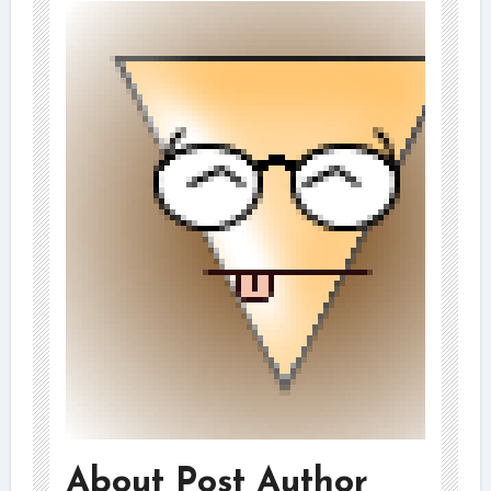
About Post Author