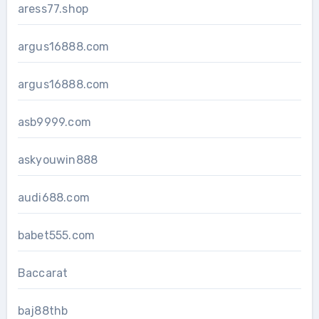
aress77.shop
argus16888.com
argus16888.com
asb9999.com
askyouwin888
audi688.com
babet555.com
Baccarat
baj88thb