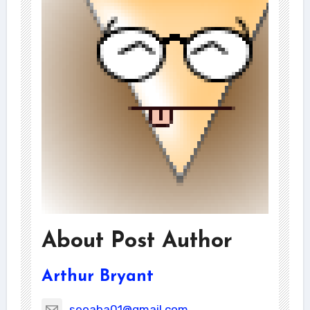
About Post Author
Arthur Bryant
seoaba01@gmail.com