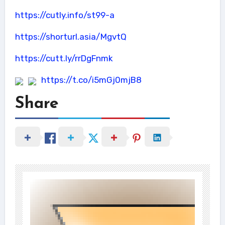
https://cutly.info/st99-a
https://shorturl.asia/MgvtQ
https://cutt.ly/rrDgFnmk
https://t.co/i5mGj0mjB8
Share