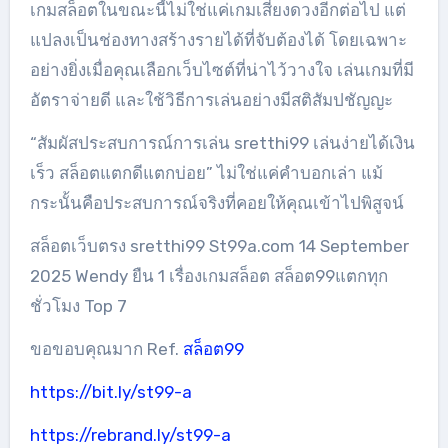
เกมสล็อตในขณะนี้ไม่ใช่แค่เกมเสี่ยงดวงอีกต่อไป แต่
แปลงเป็นช่องทางสร้างรายได้ที่จับต้องได้ โดยเฉพาะ
อย่างยิ่งเมื่อคุณเลือกเว็บไซต์ที่น่าไว้วางใจ เล่นเกมที่มี
อัตราจ่ายดี และใช้วิธีการเล่นอย่างมีสติสัมปชัญญะ
“สัมผัสประสบการณ์การเล่น sretthi99 เล่นง่ายได้เงิน
เร็ว สล็อตแตกดีแตกบ่อย” ไม่ใช่แค่คำบอกเล่า แม้
กระนั้นคือประสบการณ์จริงที่คอยให้คุณเข้าไปพิสูจน์
สล็อตเว็บตรง sretthi99 St99a.com 14 September
2025 Wendy ยืน 1 เรื่องเกมสล็อต สล็อต99แตกทุก
ชั่วโมง Top 7
ขอขอบคุณมาก Ref.
สล็อต99
https://bit.ly/st99-a
https://rebrand.ly/st99-a