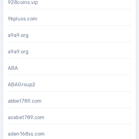
928coins.vip
9kpluss.com
a9a9.org
a9a9.org
ABA
ABAGroup2
abbet789.com
acebet789.com
aden168ss.com