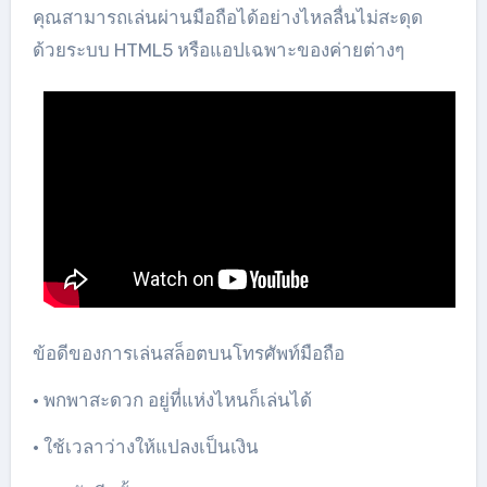
คุณสามารถเล่นผ่านมือถือได้อย่างไหลลื่นไม่สะดุด
ด้วยระบบ HTML5 หรือแอปเฉพาะของค่ายต่างๆ
ข้อดีของการเล่นสล็อตบนโทรศัพท์มือถือ
• พกพาสะดวก อยู่ที่แห่งไหนก็เล่นได้
• ใช้เวลาว่างให้แปลงเป็นเงิน