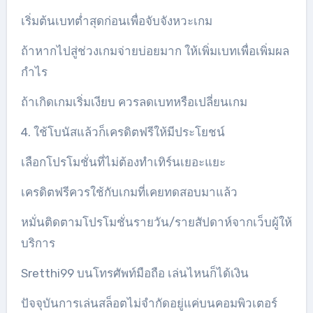
เริ่มต้นเบทต่ำสุดก่อนเพื่อจับจังหวะเกม
ถ้าหากไปสู่ช่วงเกมจ่ายบ่อยมาก ให้เพิ่มเบทเพื่อเพิ่มผล
กำไร
ถ้าเกิดเกมเริ่มเงียบ ควรลดเบทหรือเปลี่ยนเกม
4. ใช้โบนัสแล้วก็เครดิตฟรีให้มีประโยชน์
เลือกโปรโมชั่นที่ไม่ต้องทำเทิร์นเยอะแยะ
เครดิตฟรีควรใช้กับเกมที่เคยทดสอบมาแล้ว
หมั่นติดตามโปรโมชั่นรายวัน/รายสัปดาห์จากเว็บผู้ให้
บริการ
Sretthi99 บนโทรศัพท์มือถือ เล่นไหนก็ได้เงิน
ปัจจุบันการเล่นสล็อตไม่จำกัดอยู่แค่บนคอมพิวเตอร์