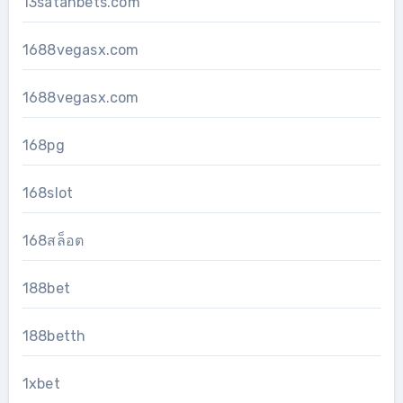
13satanbets.com
1688vegasx.com
1688vegasx.com
168pg
168slot
168สล็อต
188bet
188betth
1xbet