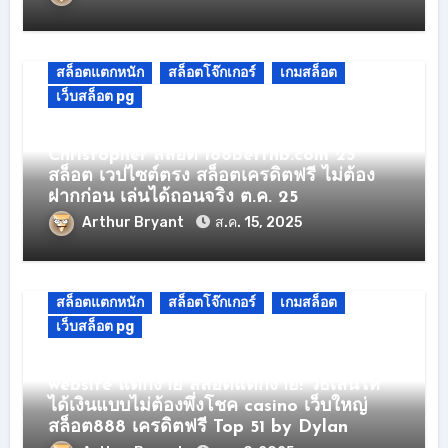
สล็อตเว็บตรง
สล็อตเว็บตรง
สล็อตเว็บตรง 168
ทดลองเล่นสล็อต
ทดลองเล่นสล็อต
สล็อตเว็บตรง แตกหนัก
สล็อตเว็บตรงแท้
ทดลองเล่นสล็อต PG เว็บตรง
ปั่นสล็อต
พีจีสล็อต
สล็อตแจกเครดิตฟรี
สล็อตแตกง่าย
สล็อตแตกดี
ฟลูสล็อตพีจี
สมัครสล็อตออนไลน์
สล็อต
สล็อตแตกหนัก
สล็อตโจ๊กเกอร์
เกมสล็อต
สล็อต pg
สล็อต PG เว็บตรง แตกหนัก
เว็บสล็อต pg
สล็อต PG เว็บตรง แตกหนัก
สล็อต แตกหนัก
คาสิโน เว็บแม่ 188bet เครดิตฟรี Top 4 by
สล็อต168
สล็อต24
สล็อต888
Christopher สล็อต 188betthb.com 25
สล็อต888เว็บตรง
สล็อต99
สล็อตpg
สล็อต เวปไซต์ตรง สล็อตเครดิตฟรี ไม่ต้อง
สล็อตpgเว็บตรง
สล็อตpgแท้
สล็อตxo
ฝากก่อน เล่นได้ถอนจริง ต.ค. 25
สล็อตพุซซี่
สล็อตออนไลน์
สล็อตเครดิตฟรี
Arthur Bryant
ส.ค. 15, 2025
สล็อตเว็บตรง
สล็อตเว็บตรง
สล็อตเว็บตรง 168
สล็อตเว็บตรง แตกหนัก
สล็อตเว็บตรงแท้
สล็อตแจกเครดิตฟรี
สล็อตแตกง่าย
สล็อตแตกดี
สล็อตแตกหนัก
สล็อตโจ๊กเกอร์
เกมสล็อต
เว็บสล็อต pg
สล็อต888 Jin888.co 1 ส.ค. 2568 สล็อต
website แตกง่าย สล็อตแตกง่าย! วิธีเล่นให้
ได้เงินแบบไม่ต้องพึ่งโชค casino เว็บใหญ่
สล็อต888 เครดิตฟรี Top 51 by Dylan