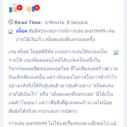
0
0
Read Time:
6 Minute, 8 Second
สล็อต
สัมผัสประสบการณ์การเล่น sretthi99 เล่น
ง่ายได้เงินเร็ว สล็อตแตกดีแตกบ่อยครั้ง
เกม สล็อต ในยุคดิจิทัล แปลงการเล่นให้แปลงเป็น
รายได้ เกมสล็อตออนไลน์ได้แปลงเป็นหนึ่งใน
กิจกรรมยอดฮิตของคนยุคใหม่ ที่ไม่เพียงแค่สร้างความ
บันเทิงเพียงแค่นั้น แต่ว่ายังมอบโอกาสในการทำกำไร
อย่างแท้จริงให้กับผู้เล่นด้วย กลุ่มคำอย่าง “สล็อตเล่น
ง่ายได้เงินเร็ว” หรือ “สล็อตแตกดีแตกบ่อย” มิได้เป็น
แค่คำโฆษณา แต่ว่าคือสิ่งที่ผู้เล่นคนจำนวนไม่น้อย
สัมผัสได้จริงจากประสบการณ์ตรง
การเล่น sretthi99 ไม่ใช่แค่เรื่องของดวงอีกต่อไป แม้