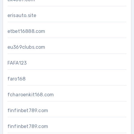
erisauto.site
etbet16888.com
eu369clubs.com
FAFA123
faro168
fcharoenkit168.com
finfinbet789.com
finfinbet789.com