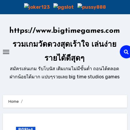
Skip
to
https://www.bigtimegames.com
content
รวมเกมวัดดวงสุดเร้าใจ เล่นง่าย
รายได้ดีสุดๆ
สมัครเล่นเกม รับโบนัส เติมเกมไม่มีขั้นต่ำ ถอนได้ตลอด
ฝากน้อยได้มาก แปบๆรวยเลย big time studios games
Home
PGSlot