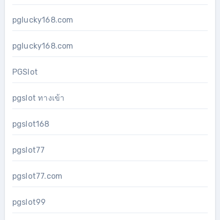
pglucky168.com
pglucky168.com
PGSlot
pgslot ทางเข้า
pgslot168
pgslot77
pgslot77.com
pgslot99