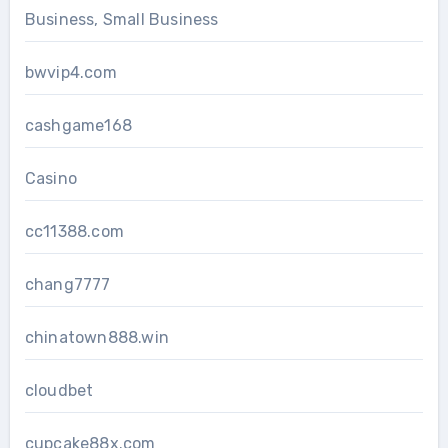
Business, Small Business
bwvip4.com
cashgame168
Casino
cc11388.com
chang7777
chinatown888.win
cloudbet
cupcake88x.com