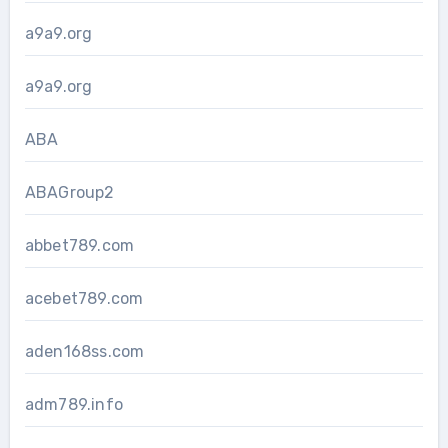
a9a9.org
a9a9.org
ABA
ABAGroup2
abbet789.com
acebet789.com
aden168ss.com
adm789.info