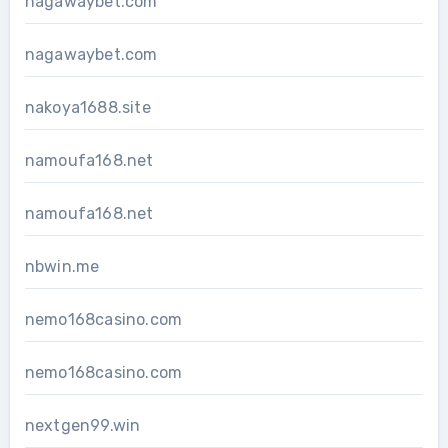
nagawaybet.com
nagawaybet.com
nakoya1688.site
namoufa168.net
namoufa168.net
nbwin.me
nemo168casino.com
nemo168casino.com
nextgen99.win