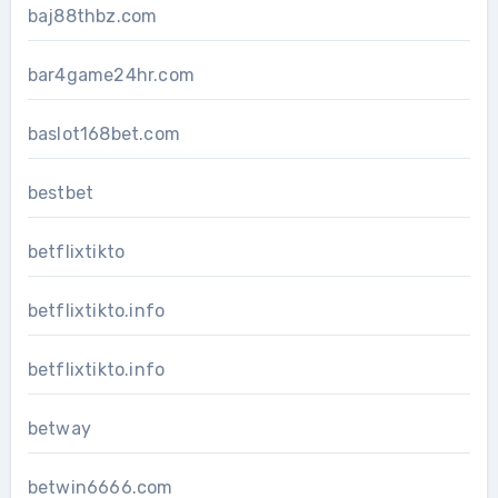
baj88thbz.com
bar4game24hr.com
baslot168bet.com
bestbet
betflixtikto
betflixtikto.info
betflixtikto.info
betway
betwin6666.com