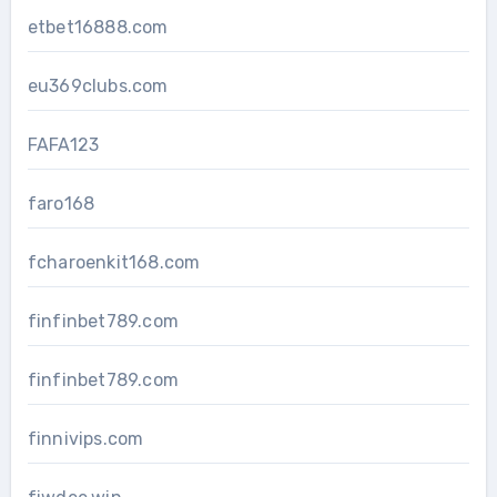
etbet16888.com
eu369clubs.com
FAFA123
faro168
fcharoenkit168.com
finfinbet789.com
finfinbet789.com
finnivips.com