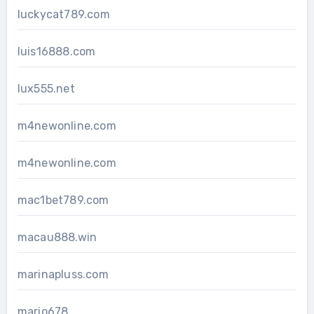
luckycat789.com
luis16888.com
lux555.net
m4newonline.com
m4newonline.com
mac1bet789.com
macau888.win
marinapluss.com
mario678