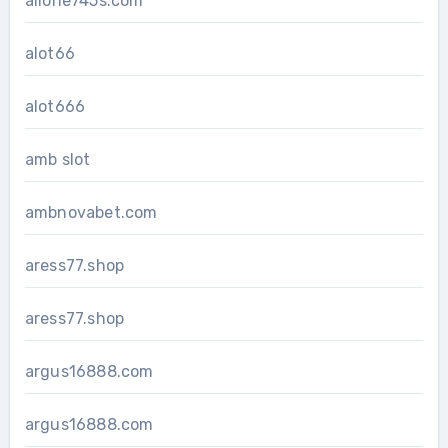
allone745s.com
alot66
alot666
amb slot
ambnovabet.com
aress77.shop
aress77.shop
argus16888.com
argus16888.com