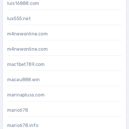
luis16888.com
lux555.net
m4newonline.com
m4newonline.com
mac1bet789.com
macau888.win
marinapluss.com
mario678
mario678.info