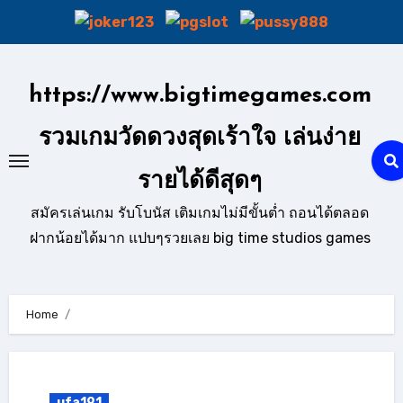
Skip
to
https://www.bigtimegames.com
content
รวมเกมวัดดวงสุดเร้าใจ เล่นง่าย
รายได้ดีสุดๆ
สมัครเล่นเกม รับโบนัส เติมเกมไม่มีขั้นต่ำ ถอนได้ตลอด
ฝากน้อยได้มาก แปบๆรวยเลย big time studios games
Home
ufa191