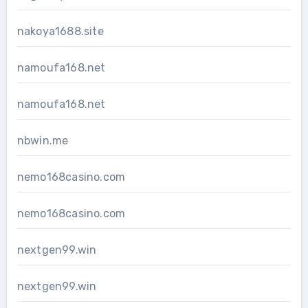
nakoya1688.site
namoufa168.net
namoufa168.net
nbwin.me
nemo168casino.com
nemo168casino.com
nextgen99.win
nextgen99.win