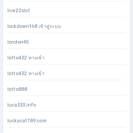
live22slot
lockdown168 เข้าสู่ระบบ
london45
lotto432 ทางเข้า
lotto432 ทางเข้า
lotto888
luca333.info
luckycat789.com