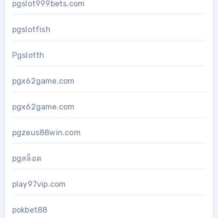
pgslot999bets.com
pgslotfish
Pgslotth
pgx62game.com
pgx62game.com
pgzeus88win.com
pgสล็อต
play97vip.com
pokbet88