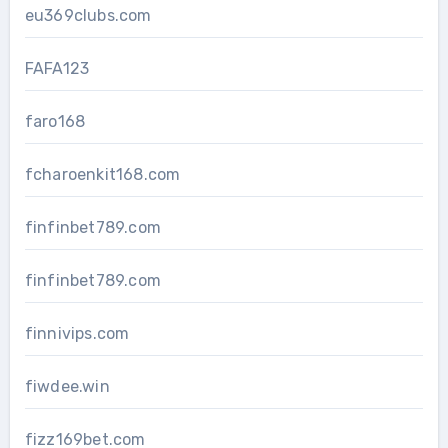
eu369clubs.com
FAFA123
faro168
fcharoenkit168.com
finfinbet789.com
finfinbet789.com
finnivips.com
fiwdee.win
fizz169bet.com