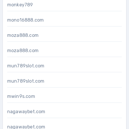
monkey789
mono16888.com
moza888.com
moza888.com
mun789slot.com
mun789slot.com
mwin9s.com
nagawaybet.com
nagawaybet.com