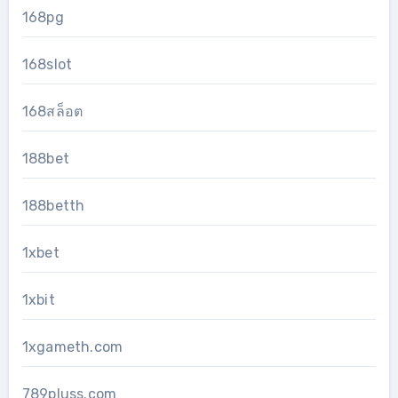
168pg
168slot
168สล็อต
188bet
188betth
1xbet
1xbit
1xgameth.com
789pluss.com