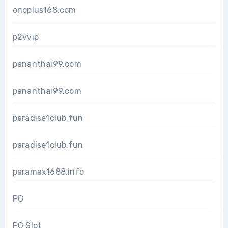
onoplus168.com
p2vvip
pananthai99.com
pananthai99.com
paradise1club.fun
paradise1club.fun
paramax1688.info
PG
PG Slot