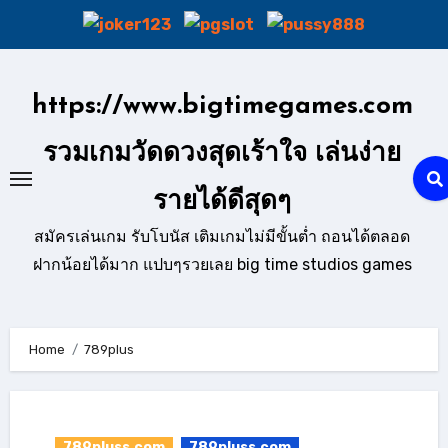
Skip
to
https://www.bigtimegames.com
content
รวมเกมวัดดวงสุดเร้าใจ เล่นง่าย
รายได้ดีสุดๆ
สมัครเล่นเกม รับโบนัส เติมเกมไม่มีขั้นต่ำ ถอนได้ตลอด
ฝากน้อยได้มาก แปบๆรวยเลย big time studios games
Home
789plus
789pluss.com
789pluss.com