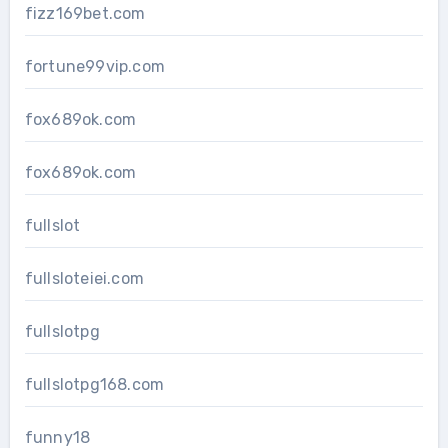
fizz169bet.com
fortune99vip.com
fox689ok.com
fox689ok.com
fullslot
fullsloteiei.com
fullslotpg
fullslotpg168.com
funny18