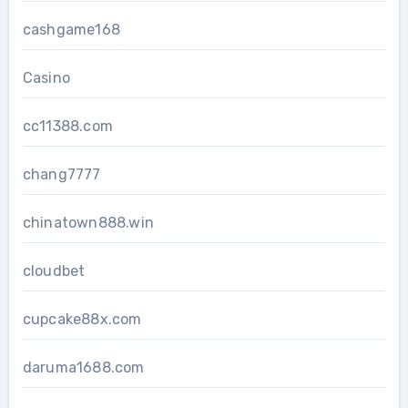
cashgame168
Casino
cc11388.com
chang7777
chinatown888.win
cloudbet
cupcake88x.com
daruma1688.com