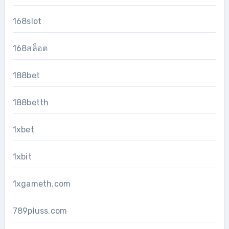
168slot
168สล็อต
188bet
188betth
1xbet
1xbit
1xgameth.com
789pluss.com