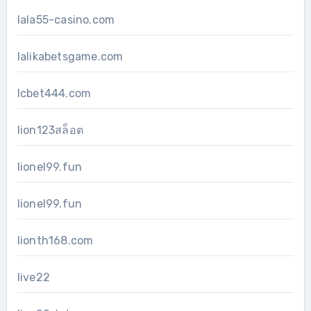
lala55-casino.com
lalikabetsgame.com
lcbet444.com
lion123สล็อต
lionel99.fun
lionel99.fun
lionth168.com
live22