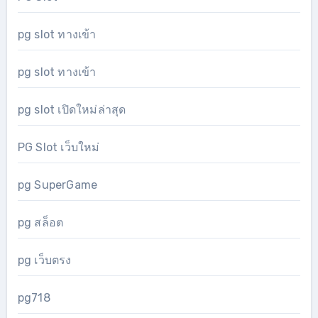
pg slot ทางเข้า
pg slot ทางเข้า
pg slot เปิดใหม่ล่าสุด
PG Slot เว็บใหม่
pg SuperGame
pg สล็อต
pg เว็บตรง
pg718