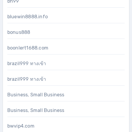
bh99
bluewin8888.info
bonus888
boonlert1688.com
brazil999 ทางเข้า
brazil999 ทางเข้า
Business, Small Business
Business, Small Business
bwvip4.com