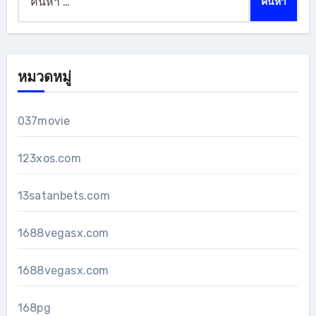
สำหรับ:
หมวดหมู่
037movie
123xos.com
13satanbets.com
1688vegasx.com
1688vegasx.com
168pg