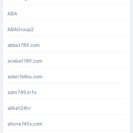
ABA
ABAGroup2
abbet789.com
acebet789.com
aden168ss.com
adm789.info
allbet24hr
allone745s.com