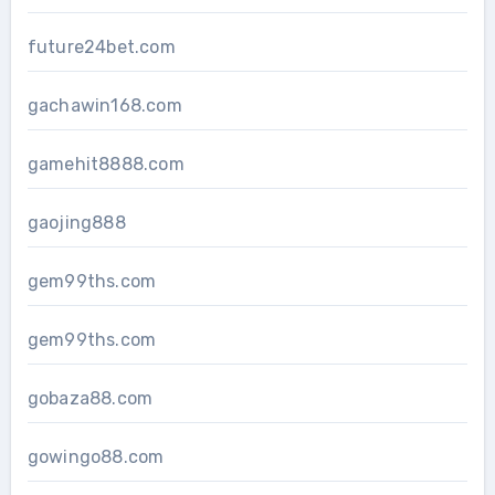
future24bet.com
gachawin168.com
gamehit8888.com
gaojing888
gem99ths.com
gem99ths.com
gobaza88.com
gowingo88.com