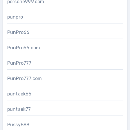
porsche999.com
punpro
PunPro66
PunPro66.com
PunPro777
PunPro777.com
puntaek66
puntaek77
Pussy888