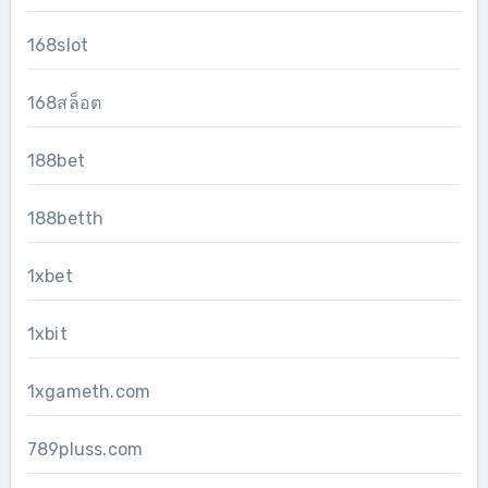
168slot
168สล็อต
188bet
188betth
1xbet
1xbit
1xgameth.com
789pluss.com