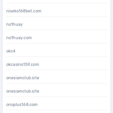
niseko168bet.com
no1huay
no1huay.com
okc4
okcasino159.com
onesiamclub.site
onesiamclub.site
onoplus168.com