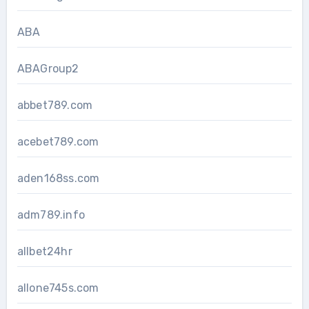
ABA
ABAGroup2
abbet789.com
acebet789.com
aden168ss.com
adm789.info
allbet24hr
allone745s.com