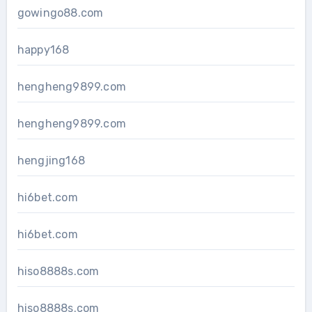
gowingo88.com
happy168
hengheng9899.com
hengheng9899.com
hengjing168
hi6bet.com
hi6bet.com
hiso8888s.com
hiso8888s.com