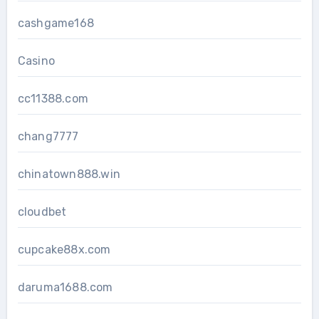
cashgame168
Casino
cc11388.com
chang7777
chinatown888.win
cloudbet
cupcake88x.com
daruma1688.com