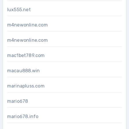
lux555.net
m4newonline.com
m4newonline.com
mac1bet789.com
macau888.win
marinapluss.com
mario678
mario678.info