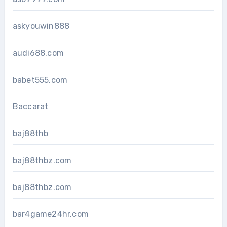
askyouwin888
audi688.com
babet555.com
Baccarat
baj88thb
baj88thbz.com
baj88thbz.com
bar4game24hr.com