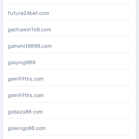
future24bet.com
gachawin168.com
gamehit8888.com
gaojing888
gem99ths.com
gem99ths.com
gobaza88.com
gowingo88.com