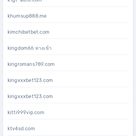
khumsup888.me
kimchibetbet.com
kingdom66 ทางเข้า
kingromans789.com
kingxxxbet123.com
kingxxxbet123.com
kitti999vip.com
ktv4sd.com