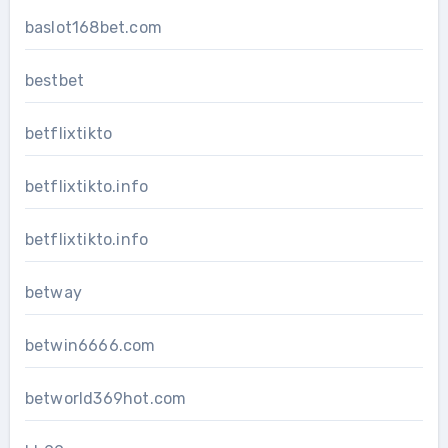
baslot168bet.com
bestbet
betflixtikto
betflixtikto.info
betflixtikto.info
betway
betwin6666.com
betworld369hot.com