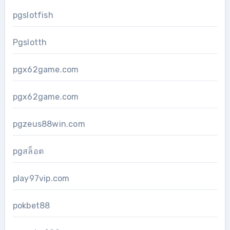
pgslotfish
Pgslotth
pgx62game.com
pgx62game.com
pgzeus88win.com
pgสล็อต
play97vip.com
pokbet88