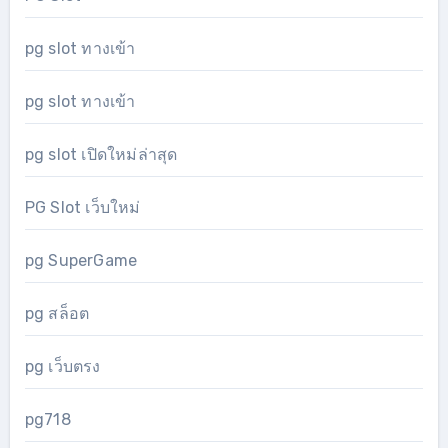
pg slot ทางเข้า
pg slot ทางเข้า
pg slot เปิดใหม่ล่าสุด
PG Slot เว็บใหม่
pg SuperGame
pg สล็อต
pg เว็บตรง
pg718