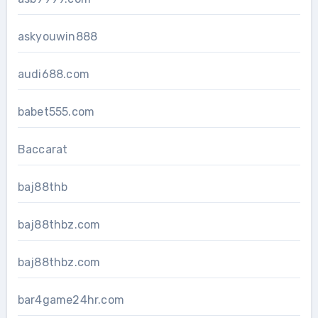
askyouwin888
audi688.com
babet555.com
Baccarat
baj88thb
baj88thbz.com
baj88thbz.com
bar4game24hr.com