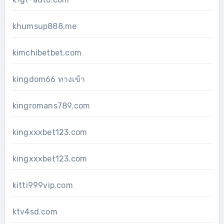
khumsup888.me
kimchibetbet.com
kingdom66 ทางเข้า
kingromans789.com
kingxxxbet123.com
kingxxxbet123.com
kitti999vip.com
ktv4sd.com