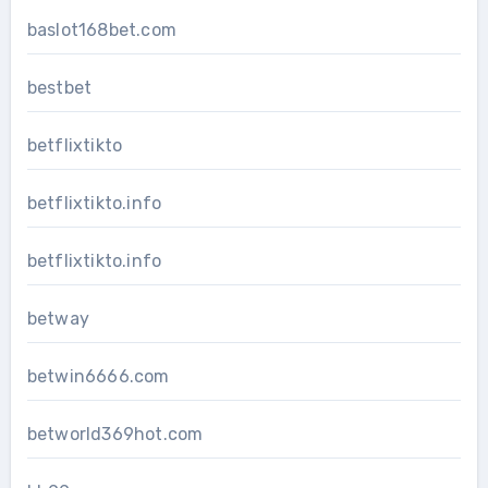
baslot168bet.com
bestbet
betflixtikto
betflixtikto.info
betflixtikto.info
betway
betwin6666.com
betworld369hot.com