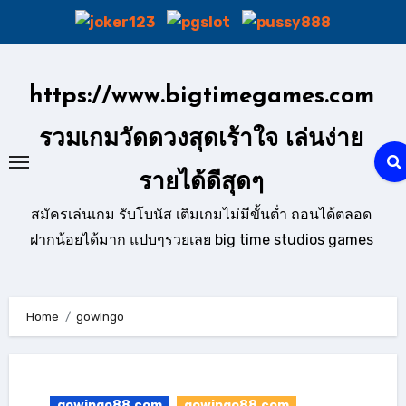
Skip
to
https://www.bigtimegames.com
content
รวมเกมวัดดวงสุดเร้าใจ เล่นง่าย
รายได้ดีสุดๆ
สมัครเล่นเกม รับโบนัส เติมเกมไม่มีขั้นต่ำ ถอนได้ตลอด
ฝากน้อยได้มาก แปบๆรวยเลย big time studios games
Home
gowingo
gowingo88.com
gowingo88.com