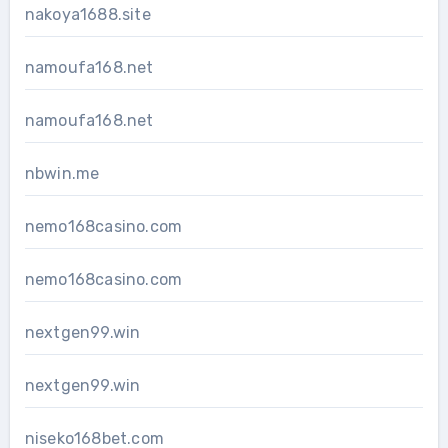
nakoya1688.site
namoufa168.net
namoufa168.net
nbwin.me
nemo168casino.com
nemo168casino.com
nextgen99.win
nextgen99.win
niseko168bet.com