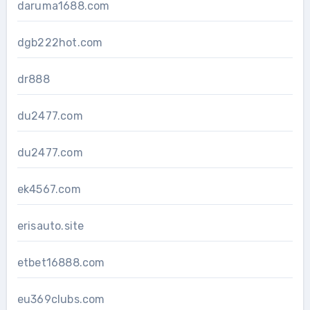
daruma1688.com
dgb222hot.com
dr888
du2477.com
du2477.com
ek4567.com
erisauto.site
etbet16888.com
eu369clubs.com