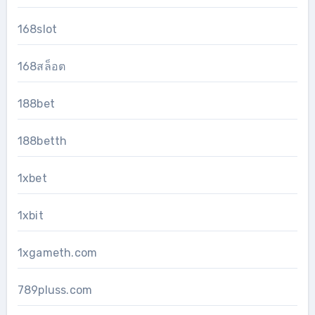
168slot
168สล็อต
188bet
188betth
1xbet
1xbit
1xgameth.com
789pluss.com