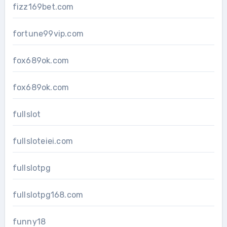
fizz169bet.com
fortune99vip.com
fox689ok.com
fox689ok.com
fullslot
fullsloteiei.com
fullslotpg
fullslotpg168.com
funny18