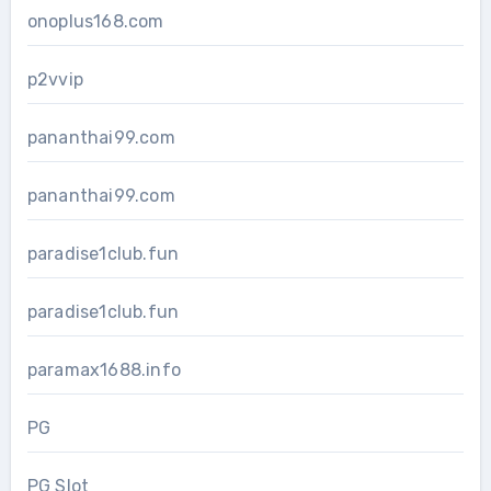
onoplus168.com
p2vvip
pananthai99.com
pananthai99.com
paradise1club.fun
paradise1club.fun
paramax1688.info
PG
PG Slot