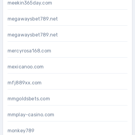
meekin365day.com
megawaysbet789.net
megawaysbet789.net
mercyrosa168.com
mexicanoo.com
mfj889xx.com
mmgoldsbets.com
mmplay-casino.com
monkey789