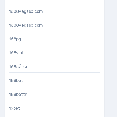
1688vegasx.com
1688vegasx.com
168pg
168slot
168สล็อต
188bet
188betth
1xbet