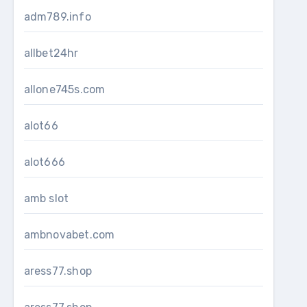
adm789.info
allbet24hr
allone745s.com
alot66
alot666
amb slot
ambnovabet.com
aress77.shop