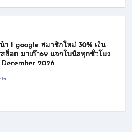
้า 1 google สมาชิกใหม่ 30% เงิน
ารสล็อต มาเก๊า69 แจกโบนัสทุกชั่วโมง
17 December 2026
nts