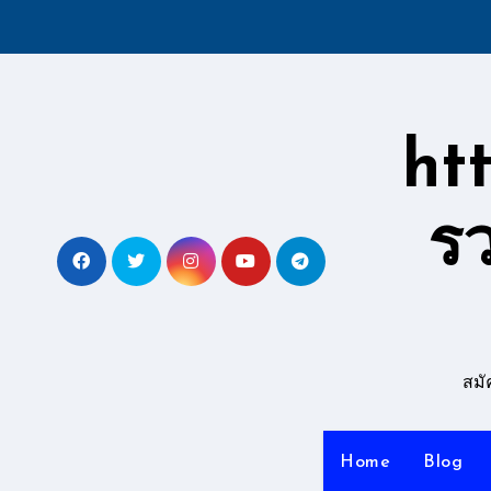
Skip
to
content
ht
รว
สมั
Home
Blog