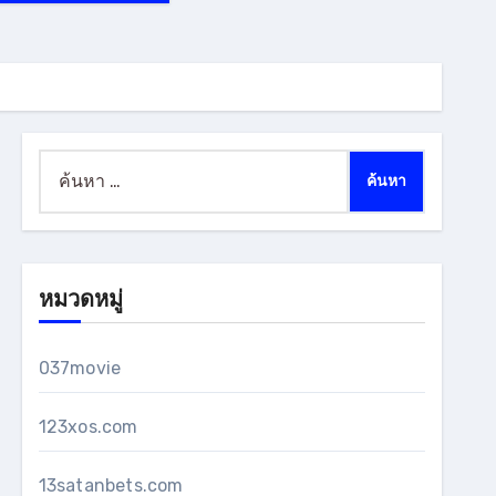
ค้นหา
สำหรับ:
หมวดหมู่
037movie
123xos.com
13satanbets.com