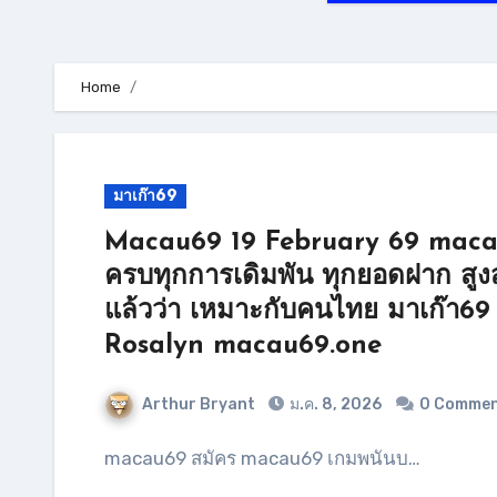
Home
มาเก๊า69
Macau69 19 February 69 macau
ครบทุกการเดิมพัน ทุกยอดฝาก สูงสุ
แล้วว่า เหมาะกับคนไทย มาเก๊า69 
Rosalyn macau69.one
Arthur Bryant
ม.ค. 8, 2026
0 Comme
macau69 สมัคร macau69 เกมพนันบ…