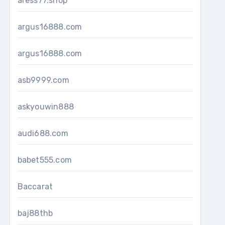
aress77.shop
argus16888.com
argus16888.com
asb9999.com
askyouwin888
audi688.com
babet555.com
Baccarat
baj88thb