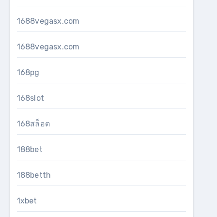
1688vegasx.com
1688vegasx.com
168pg
168slot
168สล็อต
188bet
188betth
1xbet