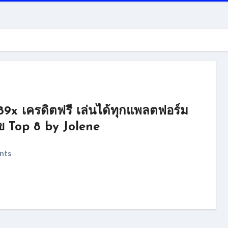
89x เครดิตฟรี เล่นได้ทุกแพลตฟอร์ม
อนไข Top 8 by Jolene
nts