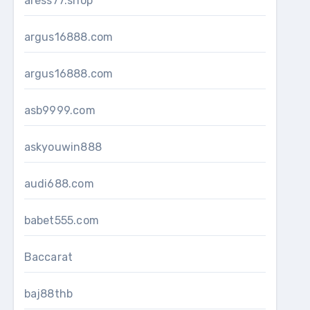
aress77.shop
argus16888.com
argus16888.com
asb9999.com
askyouwin888
audi688.com
babet555.com
Baccarat
baj88thb