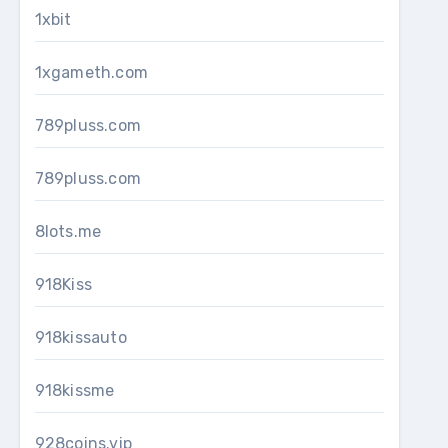
1xbit
1xgameth.com
789pluss.com
789pluss.com
8lots.me
918Kiss
918kissauto
918kissme
928coins.vip