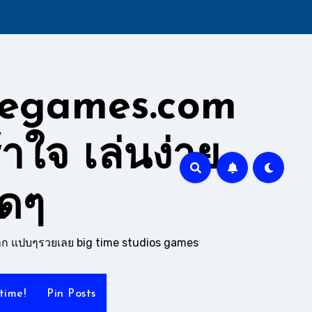
megames.com
าใจ เล่นง่าย
ุดๆ
้มาก แปบๆรวยเลย big time studios games
time!
Pin Posts