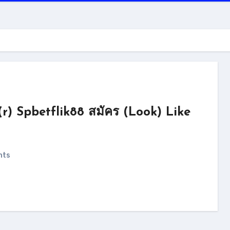
r) Spbetflik88 สมัคร (Look) Like
nts