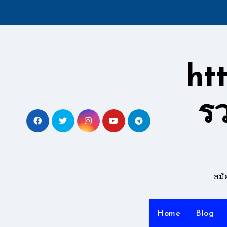
Skip
to
content
ht
รว
สมั
Home
Blog