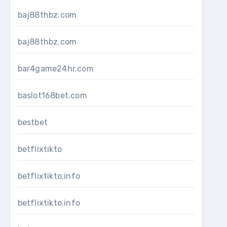
baj88thbz.com
baj88thbz.com
bar4game24hr.com
baslot168bet.com
bestbet
betflixtikto
betflixtikto.info
betflixtikto.info