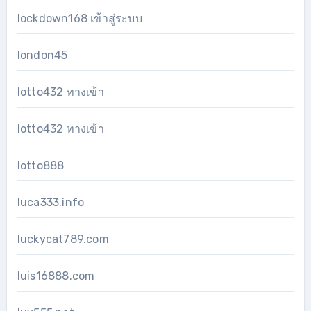
lockdown168 เข้าสู่ระบบ
london45
lotto432 ทางเข้า
lotto432 ทางเข้า
lotto888
luca333.info
luckycat789.com
luis16888.com