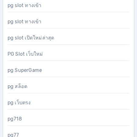
pg slot ทางเข้า
pg slot ทางเข้า
pg slot เปิดใหม่ล่าสุด
PG Slot เว็บใหม่
pg SuperGame
pg สล็อต
pg เว็บตรง
pg718
pg77