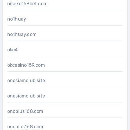
niseko168bet.com
no1huay
no1huay.com
okc4
okcasino159.com
onesiamclub.site
onesiamclub.site
onoplus168.com
onoplus168.com