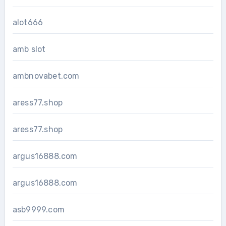
alot666
amb slot
ambnovabet.com
aress77.shop
aress77.shop
argus16888.com
argus16888.com
asb9999.com