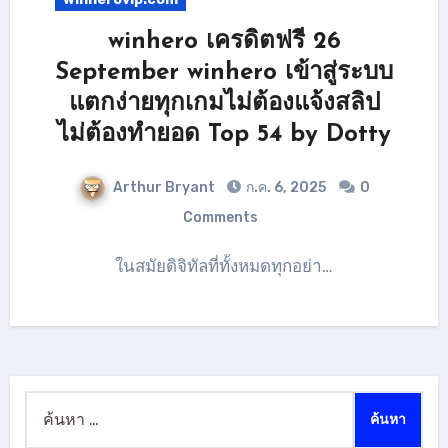
winhero เครดิตฟรี 26
September winhero เข้าสู่ระบบ
แตกง่ายทุกเกมไม่ต้องแจ้งสลิป
ไม่ต้องทำยอด Top 54 by Dotty
Arthur Bryant
ก.ค. 6, 2025
0
Comments
ในสมัยดิจิทัลที่ทั้งหมดทุกอย่า…
ค้นหา
สำหรับ: