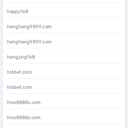
happy168
hengheng9899.com
hengheng9899.com
hengjing168
hi6bet.com
hi6bet.com
hiso8888s.com
hiso8888s.com