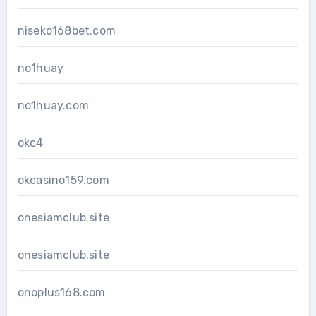
niseko168bet.com
no1huay
no1huay.com
okc4
okcasino159.com
onesiamclub.site
onesiamclub.site
onoplus168.com