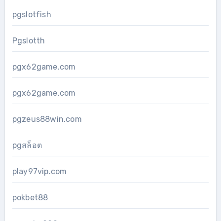
pgslotfish
Pgslotth
pgx62game.com
pgx62game.com
pgzeus88win.com
pgสล็อต
play97vip.com
pokbet88