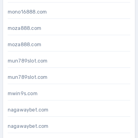
mono16888.com
moza888.com
moza888.com
mun789slot.com
mun789slot.com
mwin9s.com
nagawaybet.com
nagawaybet.com