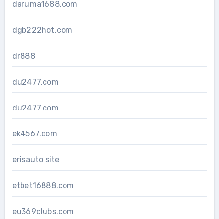
daruma1688.com
dgb222hot.com
dr888
du2477.com
du2477.com
ek4567.com
erisauto.site
etbet16888.com
eu369clubs.com