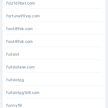
fizz169bet.com
fortune99vip.com
fox689ok.com
fox689ok.com
fullslot
fullsloteiei.com
fullslotpg
fullslotpg168.com
funny18