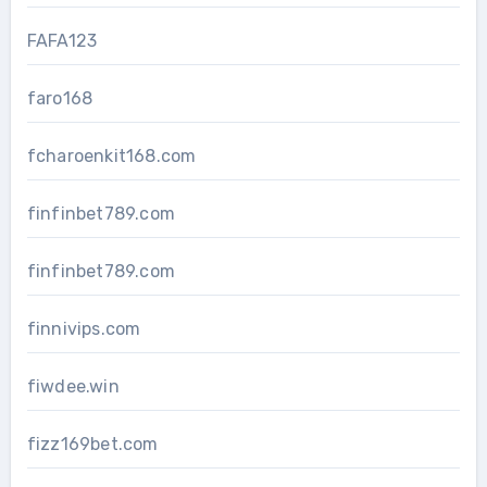
FAFA123
faro168
fcharoenkit168.com
finfinbet789.com
finfinbet789.com
finnivips.com
fiwdee.win
fizz169bet.com