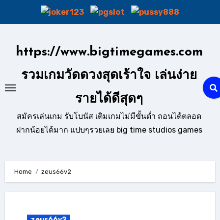
Skip
to
https://www.bigtimegames.com
content
รวมเกมวัดดวงสุดเร้าใจ เล่นง่าย
รายได้ดีสุดๆ
สมัครเล่นเกม รับโบนัส เติมเกมไม่มีขั้นต่ำ ถอนได้ตลอด
ฝากน้อยได้มาก แปบๆรวยเลย big time studios games
Home
zeus66v2
zeus66v2