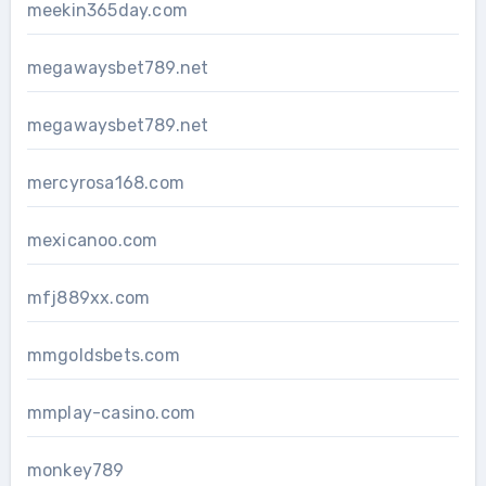
meekin365day.com
megawaysbet789.net
megawaysbet789.net
mercyrosa168.com
mexicanoo.com
mfj889xx.com
mmgoldsbets.com
mmplay-casino.com
monkey789