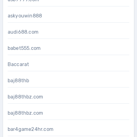
askyouwin888
audi688.com
babet555.com
Baccarat
baj88thb
baj88thbz.com
baj88thbz.com
bar4game24hr.com