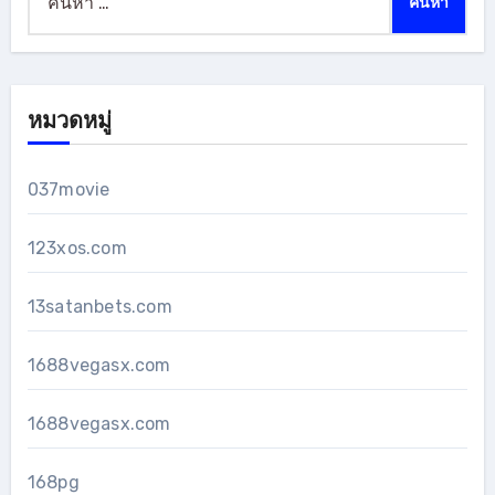
สำหรับ:
หมวดหมู่
037movie
123xos.com
13satanbets.com
1688vegasx.com
1688vegasx.com
168pg