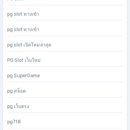
pg slot ทางเข้า
pg slot ทางเข้า
pg slot เปิดใหม่ล่าสุด
PG Slot เว็บใหม่
pg SuperGame
pg สล็อต
pg เว็บตรง
pg718