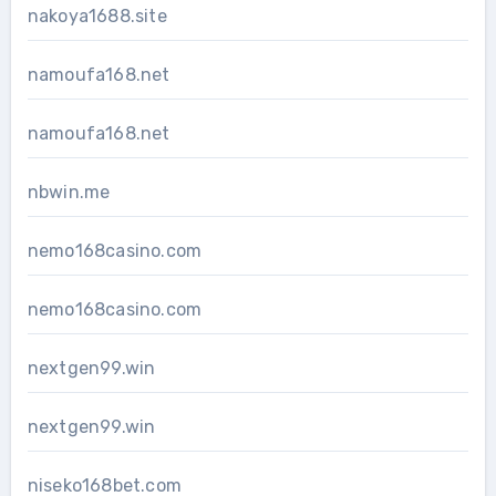
nakoya1688.site
namoufa168.net
namoufa168.net
nbwin.me
nemo168casino.com
nemo168casino.com
nextgen99.win
nextgen99.win
niseko168bet.com