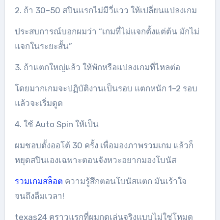
2. ถ้า 30–50 สปินแรกไม่มีวี่แวว ให้เปลี่ยนแปลงเกม
ประสบการณ์บอกผมว่า “เกมที่ไม่แจกตั้งแต่ต้น มักไม่
แจกในระยะสั้น”
3. ถ้าแตกใหญ่แล้ว ให้พักหรือแปลงเกมที่ไหลต่อ
โดยมากเกมจะปฏิบัติงานเป็นรอบ แตกหนัก 1–2 รอบ
แล้วจะเริ่มดูด
4. ใช้ Auto Spin ให้เป็น
ผมชอบตั้งออโต้ 30 ครั้ง เพื่อมองภาพรวมเกม แล้วก็
หยุดสปินเองเฉพาะตอนจังหวะอยากมองโบนัส
รวมเกมสล็อต
ความรู้สึกตอนโบนัสแตก มันเร้าใจ
จนถึงลืมเวลา!
texas24 คราวแรกที่ผมกดเล่นจริงแบบไม่ใช่โหมด