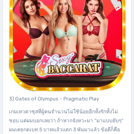
3) Gates of Olympus – Pragmatic Play
เกมเทวดาซุสที่ผู้คนจำนวนไม่ใช้น้อยอีกทั้งรักทั้งไม่
ชอบ แต่ผมบอกเลยว่า ถ้าหากจังหวะมา “มาแบบยับๆ”
ผมเคยกดเบท 5 บาทแล้วแตก 3 พันมาแล้ว ข้อดีก็คือ