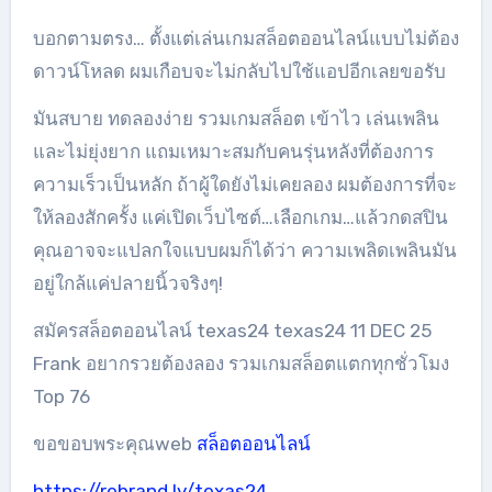
บอกตามตรง… ตั้งแต่เล่นเกมสล็อตออนไลน์แบบไม่ต้อง
ดาวน์โหลด ผมเกือบจะไม่กลับไปใช้แอปอีกเลยขอรับ
มันสบาย ทดลองง่าย รวมเกมสล็อต เข้าไว เล่นเพลิน
และไม่ยุ่งยาก แถมเหมาะสมกับคนรุ่นหลังที่ต้องการ
ความเร็วเป็นหลัก ถ้าผู้ใดยังไม่เคยลอง ผมต้องการที่จะ
ให้ลองสักครั้ง แค่เปิดเว็บไซต์…เลือกเกม…แล้วกดสปิน
คุณอาจจะแปลกใจแบบผมก็ได้ว่า ความเพลิดเพลินมัน
อยู่ใกล้แค่ปลายนิ้วจริงๆ!
สมัครสล็อตออนไลน์ texas24 texas24 11 DEC 25
Frank อยากรวยต้องลอง รวมเกมสล็อตแตกทุกชั่วโมง
Top 76
ขอขอบพระคุณweb
สล็อตออนไลน์
https://rebrand.ly/texas24