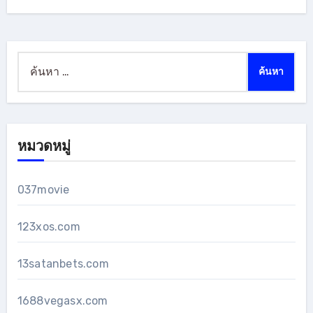
ค้นหา
สำหรับ:
หมวดหมู่
037movie
123xos.com
13satanbets.com
1688vegasx.com