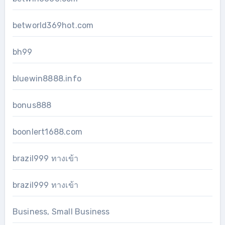
betworld369hot.com
bh99
bluewin8888.info
bonus888
boonlert1688.com
brazil999 ทางเข้า
brazil999 ทางเข้า
Business, Small Business