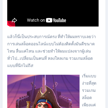
แล้วก็นี่เป็นประสบการณ์ตรง ที่ทำให้ผมทราบเลยว่า
การเล่นสล็อตออนไลน์แบบไม่ต้องติดตั้งมันดีขนาด
ไหน ลื่นแค่ไหน และช่วยทำให้ผมแปลงจากผู้เล่น
ทั่วไป…เปลี่ยนเป็นคนที่ หลงใหลเกม รวมเกมสล็อต
แบบที่นึกไม่ถึง!
เริ่มแบบ
ง่ายที่สุด
รวมเกม
สล็อต
เพียงแค่