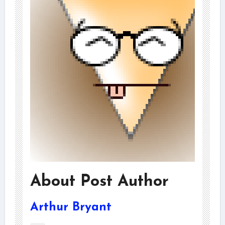
About Post Author
Arthur Bryant