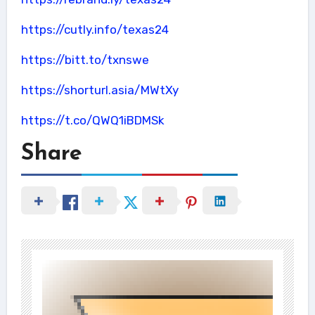
https://cutly.info/texas24
https://bitt.to/txnswe
https://shorturl.asia/MWtXy
https://t.co/QWQ1iBDMSk
Share