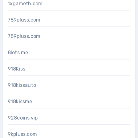
1xgameth.com
789pluss.com
789pluss.com
8lots.me
918Kiss
918kissauto
918kissme
928coins.vip
9kpluss.com