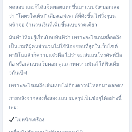
ทดสอบ และก็ได้แจ็คพอตแตกขึ้นมาแบบจังๆบอกเลย
ว่า “โคตรใจเต้น!” เสียงเอฟเฟกต์ที่ดังขึ้น ไฟวิ่งๆบน
หน้าจอ จำนวนเงินที่เพิ่มขึ้นแบบรวดเดียว
มันทำให้ผมรู้เรื่องโดยทันทีว่า เพราะอะไรเกมสล็อตถึง
เป็นเกมที่ผู้คนจำนวนไม่ใช้น้อยชอบที่สุดในเว็บไซต์
คาสิโนแล้วก็ความแจ๋วคือ ไม่ว่าจะเล่นบนโทรศัพท์มือ
ถือ หรือเล่นบนเว็บคอม คุณภาพความมันส์ ให้ฟีลเดีย
วกันเป๊ะ!
เพราะอะไรผมถึงเล่นแบบไม่ต้องดาวน์โหลดมาตลอด?
ภายหลังจากลองทั้งสองแบบ ผมสรุปเป็นข้อๆได้อย่างนี้
เลย:
ไม่หนักเครื่อง