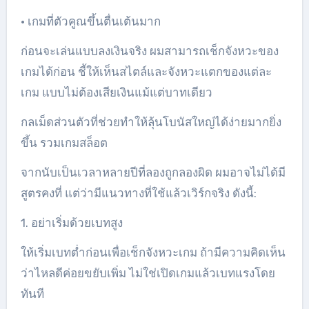
• เกมที่ตัวคูณขึ้นตื่นเต้นมาก
ก่อนจะเล่นแบบลงเงินจริง ผมสามารถเช็กจังหวะของ
เกมได้ก่อน ชี้ให้เห็นสไตล์และจังหวะแตกของแต่ละ
เกม แบบไม่ต้องเสียเงินแม้แต่บาทเดียว
กลเม็ดส่วนตัวที่ช่วยทำให้ลุ้นโบนัสใหญ่ได้ง่ายมากยิ่ง
ขึ้น รวมเกมสล็อต
จากนับเป็นเวลาหลายปีที่ลองถูกลองผิด ผมอาจไม่ได้มี
สูตรคงที่ แต่ว่ามีแนวทางที่ใช้แล้วเวิร์กจริง ดังนี้:
1. อย่าเริ่มด้วยเบทสูง
ให้เริ่มเบทต่ำก่อนเพื่อเช็กจังหวะเกม ถ้ามีความคิดเห็น
ว่าไหลดีค่อยขยับเพิ่ม ไม่ใช่เปิดเกมแล้วเบทแรงโดย
ทันที