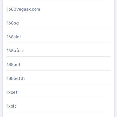
1688vegasx.com
168pg
168slot
168สล็อต
188bet
188betth
1xbet
1xbit