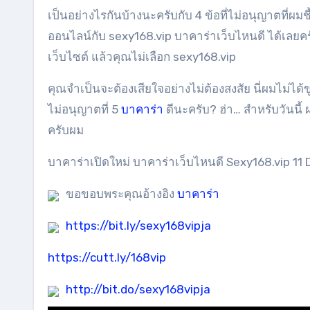
เป็นอย่างไรกันบ้างนะครับกับ 4 ข้อที่ไม่อนุญาตที่
ออนไลน์กับ sexy168.vip บาคาร่าเว็บไหนดี ได้เลยคร
เว็บไซต์ แล้วคุณไม่เลือก sexy168.vip
คุณจำเป็นจะต้องเสียใจอย่างไม่ต้องสงสัย นี่ผมไม่ได้ขู
ไม่อนุญาตที่ 5
บาคาร่า
ดีนะครับ? ฮ่า… สำหรับวันนี้
ครับผม
บาคาร่าเปิดใหม่ บาคาร่าเว็บไหนดี Sexy168.vip 11
ขอขอบพระคุณอ้างอิง
บาคาร่า
https://bit.ly/sexy168vipja
https://cutt.ly/168vip
http://bit.do/sexy168vipja