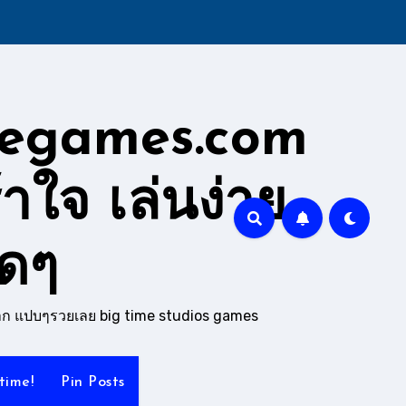
megames.com
าใจ เล่นง่าย
ุดๆ
้มาก แปบๆรวยเลย big time studios games
time!
Pin Posts