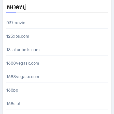
หมวดหมู่
037movie
123xos.com
13satanbets.com
1688vegasx.com
1688vegasx.com
168pg
168slot