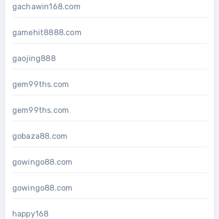
gachawin168.com
gamehit8888.com
gaojing888
gem99ths.com
gem99ths.com
gobaza88.com
gowingo88.com
gowingo88.com
happy168