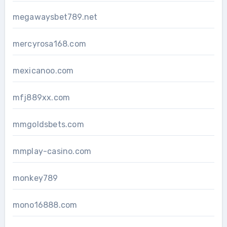
megawaysbet789.net
mercyrosa168.com
mexicanoo.com
mfj889xx.com
mmgoldsbets.com
mmplay-casino.com
monkey789
mono16888.com