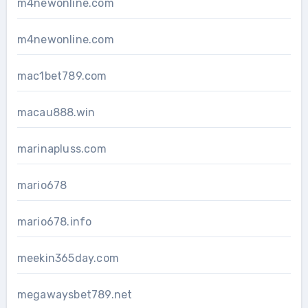
m4newonline.com
m4newonline.com
mac1bet789.com
macau888.win
marinapluss.com
mario678
mario678.info
meekin365day.com
megawaysbet789.net