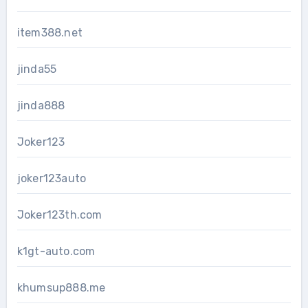
item388.net
jinda55
jinda888
Joker123
joker123auto
Joker123th.com
k1gt-auto.com
khumsup888.me