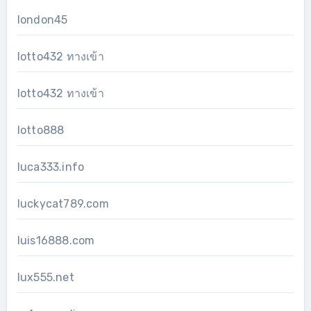
london45
lotto432 ทางเข้า
lotto432 ทางเข้า
lotto888
luca333.info
luckycat789.com
luis16888.com
lux555.net