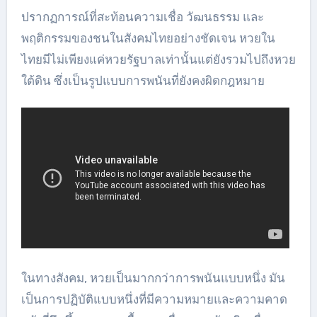
ปรากฏการณ์ที่สะท้อนความเชื่อ วัฒนธรรม และ
พฤติกรรมของชนในสังคมไทยอย่างชัดเจน หวยใน
ไทยมีไม่เพียงแค่หวยรัฐบาลเท่านั้นแต่ยังรวมไปถึงหวย
ใต้ดิน ซึ่งเป็นรูปแบบการพนันที่ยังคงผิดกฎหมาย
ในทางสังคม, หวยเป็นมากกว่าการพนันแบบหนึ่ง มัน
เป็นการปฏิบัติแบบหนึ่งที่มีความหมายและความคาด