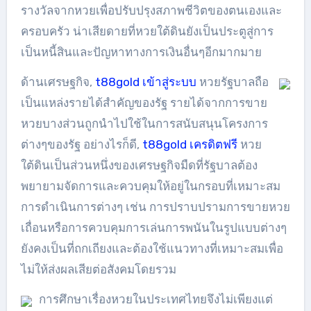
รางวัลจากหวยเพื่อปรับปรุงสภาพชีวิตของตนเองและ
ครอบครัว น่าเสียดายที่หวยใต้ดินยังเป็นประตูสู่การ
เป็นหนี้สินและปัญหาทางการเงินอื่นๆอีกมากมาย
ด้านเศรษฐกิจ,
t88gold เข้าสู่ระบบ
หวยรัฐบาลถือ
เป็นแหล่งรายได้สำคัญของรัฐ รายได้จากการขาย
หวยบางส่วนถูกนำไปใช้ในการสนับสนุนโครงการ
ต่างๆของรัฐ อย่างไรก็ดี,
t88gold เครดิตฟรี
หวย
ใต้ดินเป็นส่วนหนึ่งของเศรษฐกิจมืดที่รัฐบาลต้อง
พยายามจัดการและควบคุมให้อยู่ในกรอบที่เหมาะสม
การดำเนินการต่างๆ เช่น การปราบปรามการขายหวย
เถื่อนหรือการควบคุมการเล่นการพนันในรูปแบบต่างๆ
ยังคงเป็นที่ถกเถียงและต้องใช้แนวทางที่เหมาะสมเพื่อ
ไม่ให้ส่งผลเสียต่อสังคมโดยรวม
การศึกษาเรื่องหวยในประเทศไทยจึงไม่เพียงแต่