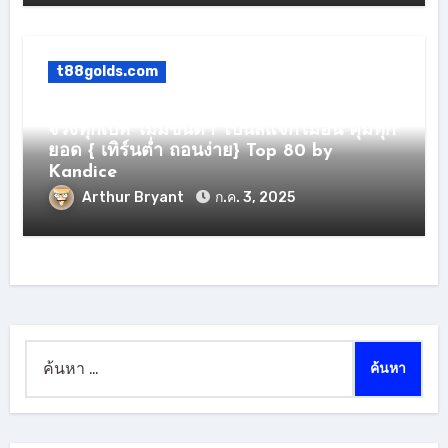
t88golds.com
%keyword 17 ธันวาคม t88gold สมัคร แตก
จริงทุกเบท ไม่มีขั้นต่ำ โบนัสแจกไม่อั้น คุ้มทุก
ยอด { เทิร์นต่ำ ถอนง่าย} Top 80 by
Kandice
Arthur Bryant
ก.ค. 3, 2025
ค้นหา
สำหรับ: