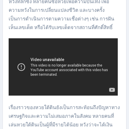
หวังที่ลึกซึ้ง หลายคนซื้อหวยเพื่อความบันเทิง เพื่อ
ความหวังในการเปลี่ยนแปลงชีวิต และบางครั้ง
เป็นการดำเนินการตามความเชื่อต่างๆ เช่น การฝัน
เห็นเลขเด็ด หรือได้รับเลขเด็ดจากสถานที่ศักดิ์สิทธิ์
เรื่องราวของหวยใต้ดินยังเป็นการสะท้อนถึงปัญหาทาง
เศรษฐกิจและความไม่เสมอภาคในสังคม หลายคนที่
เล่นหวยใต้ดินเป็นผู้ที่มีรายได้น้อย หวังว่าจะได้เงิน