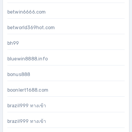
betwin6666.com
betworld369hot.com
bh99
bluewin8888.info
bonus888
boonlert1688.com
brazil999 ทางเข้า
brazil999 ทางเข้า