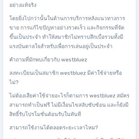
อย่างแท้จริง
โดยยิ่งไปกว่านั้นในด้านการบริการหลังแนวทางการ
ขาย การแก้ไขปัญหาอย่างรวดเร็ว และกิจกรรมที่จัด
ขึ้นเป็นประจำ ทำให้สมาชิกไม่ทราบสึกเบื่อรวมทั้งมี
แรงบันดาลใจสำหรับเพื่อการเล่นอยู่เป็นประจำ
คำถามที่มักพบเกี่ยวกับ westbluez
ลงทะเบียนเป็นสมาชิก westbluez มีค่าใช้จ่ายหรือ
ไม่?
ไม่ต้องเสียค่าใช้จ่ายอะไรก็ตามการ westbluez สมัคร
สามารถทำเป็นฟรี ไม่มีเงื่อนไขสลับซับซ้อน และก็ยังมี
สิทธิ์รับโปรโมชั่นต้อนรับในทันที
สามารถใช้งานได้ตลอดระยะเวลาไหม?