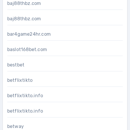
baj88thbz.com
baj88thbz.com
bar4game24hr.com
baslot168bet.com
bestbet
betflixtikto
betflixtikto.info
betflixtikto.info
betway