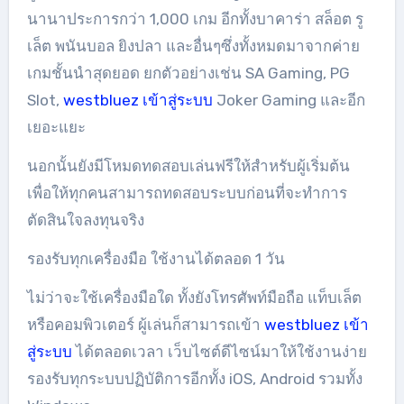
นานาประการกว่า 1,000 เกม อีกทั้งบาคาร่า สล็อต รู
เล็ต พนันบอล ยิงปลา และอื่นๆซึ่งทั้งหมดมาจากค่าย
เกมชั้นนำสุดยอด ยกตัวอย่างเช่น SA Gaming, PG
Slot,
westbluez เข้าสู่ระบบ
Joker Gaming และอีก
เยอะแยะ
นอกนั้นยังมีโหมดทดสอบเล่นฟรีให้สำหรับผู้เริ่มต้น
เพื่อให้ทุกคนสามารถทดสอบระบบก่อนที่จะทำการ
ตัดสินใจลงทุนจริง
รองรับทุกเครื่องมือ ใช้งานได้ตลอด 1 วัน
ไม่ว่าจะใช้เครื่องมือใด ทั้งยังโทรศัพท์มือถือ แท็บเล็ต
หรือคอมพิวเตอร์ ผู้เล่นก็สามารถเข้า
westbluez เข้า
สู่ระบบ
ได้ตลอดเวลา เว็บไซต์ดีไซน์มาให้ใช้งานง่าย
รองรับทุกระบบปฏิบัติการอีกทั้ง iOS, Android รวมทั้ง