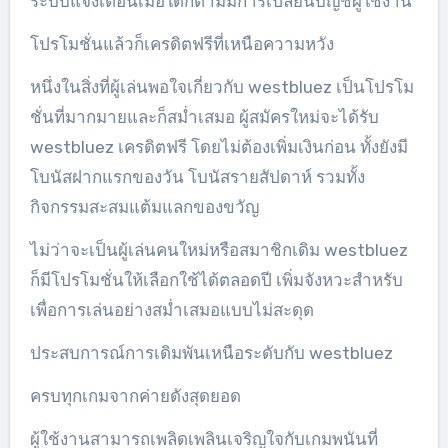
ระบบแจ้งเตือนเมื่อใดก็ตามมีการเปลี่ยนบัญชีผู้ใช้งาน
โปรโมชั่นแล้วก็เครดิตฟรีที่เหนือความหวัง
หนึ่งในสิ่งที่ผู้เล่นพอใจเกี่ยวกับ westbluez เป็นโปรโม
ชั่นที่มากมายและก็สม่ำเสมอ ผู้สมัครใหม่จะได้รับ
westbluez เครดิตฟรี โดยไม่ต้องเพิ่มเงินก่อน ทั้งยังมี
โบนัสฝากแรกของวัน โบนัสรายสัปดาห์ รวมทั้ง
กิจกรรมสะสมแต้มแลกของขวัญ
ไม่ว่าจะเป็นผู้เล่นคนใหม่หรือสมาชิกเดิม westbluez
ก็มีโปรโมชั่นให้เลือกใช้ได้ตลอดปี เพิ่มจังหวะสำหรับ
เพื่อการเล่นอย่างสม่ำเสมอแบบไม่สะดุด
ประสบการณ์การเดิมพันเหนือระดับกับ westbluez
ครบทุกเกมจากค่ายดังสุดยอด
ผู้ใช้งานสามารถเพลิดเพลินเจริญใจกับเกมพนันที่