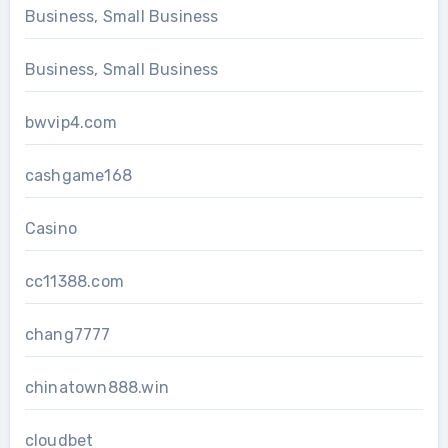
Business, Small Business
Business, Small Business
bwvip4.com
cashgame168
Casino
cc11388.com
chang7777
chinatown888.win
cloudbet