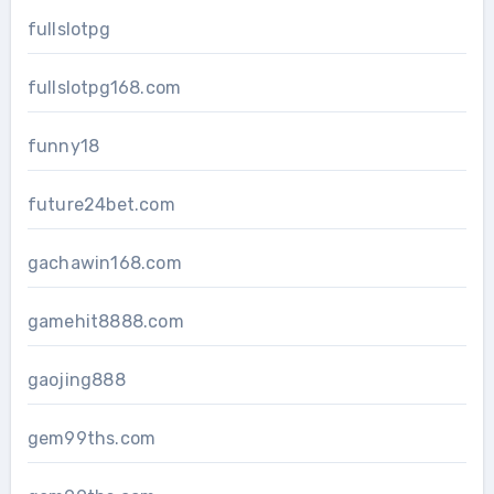
fullslotpg
fullslotpg168.com
funny18
future24bet.com
gachawin168.com
gamehit8888.com
gaojing888
gem99ths.com