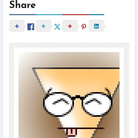
Share