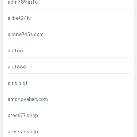
adm789.info
allbet24hr
allone745s.com
alot66
alot666
amb slot
ambnovabet.com
aress77.shop
aress77.shop