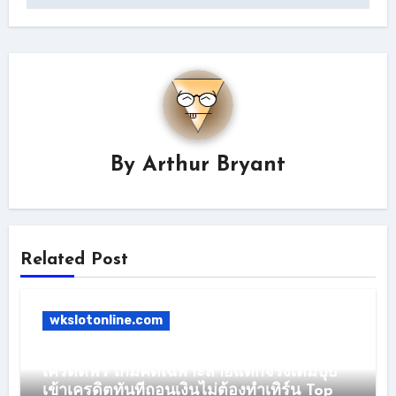
By
Arthur Bryant
Related Post
wkslotonline.com
wkslot เครดิตฟรี 4 September wkslot
เครดิตฟรี เกมคัดเฉพาะสายแตกจริงเติมปุ๊บ
เข้าเครดิตทันทีถอนเงินไม่ต้องทำเทิร์น Top