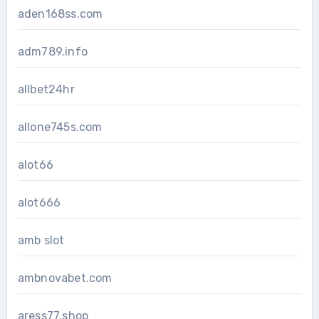
aden168ss.com
adm789.info
allbet24hr
allone745s.com
alot66
alot666
amb slot
ambnovabet.com
aress77.shop