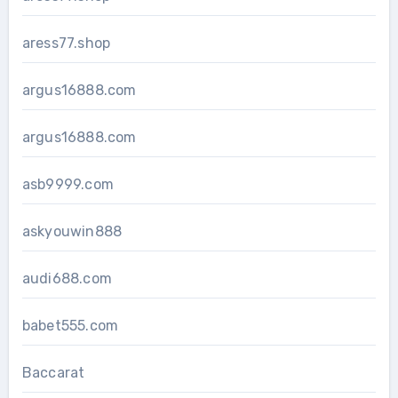
aress77.shop
argus16888.com
argus16888.com
asb9999.com
askyouwin888
audi688.com
babet555.com
Baccarat