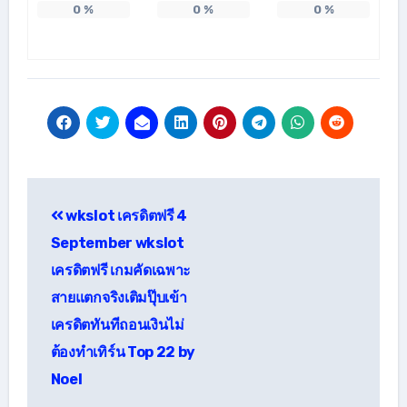
0
%
0
%
0
%
แนะแนว
wkslot เครดิตฟรี 4
เรื่อง
September wkslot
เครดิตฟรี เกมคัดเฉพาะ
สายแตกจริงเติมปุ๊บเข้า
เครดิตทันทีถอนเงินไม่
ต้องทำเทิร์น Top 22 by
Noel