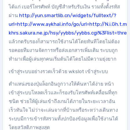
ได้แก่ เบอร์โทรศัพท์ บัญชีสำหรับรับเงิน รวมทั้งตั้งรหัส
ผ่าน
http://yun.smartlib.cn/widgets/fulltext/?
url=http://www.aykhal.info/go/url=http://
N.i.Gh.t.m
khrs.sakura.ne.jp
/hsy/yybbs/yybbs.cgi%3Flist=thre
แล้วกดรับรองก็สามารถใช้งานได้โดยทันทีโดยไม่ต้อง
รอคอยทีมงานจัดการหรือส่งเอกสารเพิ่มเติม ระบบถูก
ทำมาเพื่อผู้เล่นทุกคนเริ่มต้นได้โดยไม่มีความยุ่งยาก
เข้าสู่ระบบอย่างรวดเร็วด้วย wkslot เข้าสู่ระบบ
ตำแหน่งของปุ่มล็อกอินถูกวางให้ค้นหาได้ง่าย หน้า
เข้าสู่ระบบโหลดเร็วและก็รองรับโทรศัพท์เคลื่อนที่ทุก
ชนิด ช่วยให้ผู้เล่นเข้าถึงเกมได้ภายในระยะเวลาอัน
เร็วทันใจ ไม่ว่าจะเล่นจากที่บ้านหรือระหว่างเดินทาง
ระบบมีการเข้ารหัสรวมทั้งปกป้องข้อมูลเพื่อใช้งานได้
โดยสวัสดิภาพสูงสุด