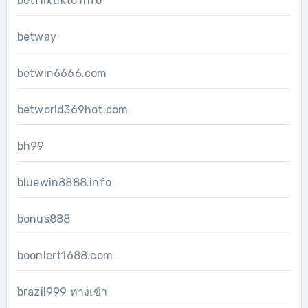
betflixtikto.info
betway
betwin6666.com
betworld369hot.com
bh99
bluewin8888.info
bonus888
boonlert1688.com
brazil999 ทางเข้า