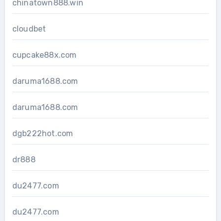
chinatown888.win
cloudbet
cupcake88x.com
daruma1688.com
daruma1688.com
dgb222hot.com
dr888
du2477.com
du2477.com