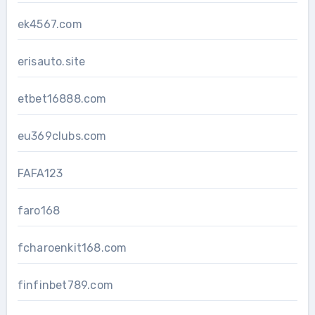
ek4567.com
erisauto.site
etbet16888.com
eu369clubs.com
FAFA123
faro168
fcharoenkit168.com
finfinbet789.com