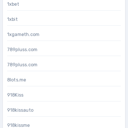
1xbet
1xbit
1xgameth.com
789pluss.com
789pluss.com
8lots.me
918Kiss
918kissauto
918kissme