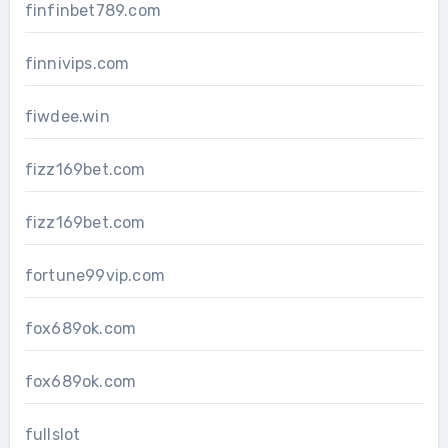
finfinbet789.com
finnivips.com
fiwdee.win
fizz169bet.com
fizz169bet.com
fortune99vip.com
fox689ok.com
fox689ok.com
fullslot