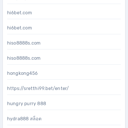
hi6bet.com
hi6bet.com
hiso8888s.com
hiso8888s.com
hongkong456
https://sretthi99.bet/enter/
hungry purry 888
hydra888 สล็อต