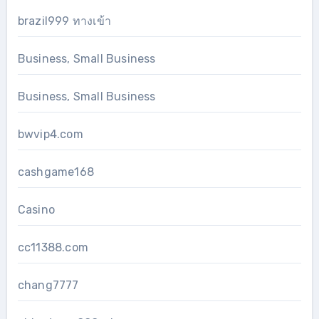
brazil999 ทางเข้า
Business, Small Business
Business, Small Business
bwvip4.com
cashgame168
Casino
cc11388.com
chang7777