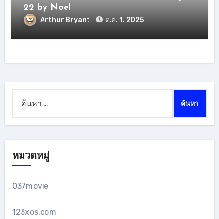
22 by Noel
Arthur Bryant
ต.ค. 1, 2025
ค้นหา
สำหรับ:
หมวดหมู่
037movie
123xos.com