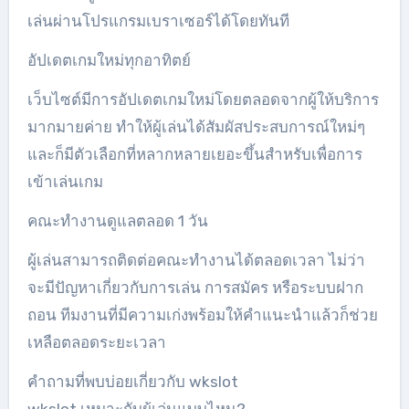
เล่นผ่านโปรแกรมเบราเซอร์ได้โดยทันที
อัปเดตเกมใหม่ทุกอาทิตย์
เว็บไซต์มีการอัปเดตเกมใหม่โดยตลอดจากผู้ให้บริการ
มากมายค่าย ทำให้ผู้เล่นได้สัมผัสประสบการณ์ใหม่ๆ
และก็มีตัวเลือกที่หลากหลายเยอะขึ้นสำหรับเพื่อการ
เข้าเล่นเกม
คณะทำงานดูแลตลอด 1 วัน
ผู้เล่นสามารถติดต่อคณะทำงานได้ตลอดเวลา ไม่ว่า
จะมีปัญหาเกี่ยวกับการเล่น การสมัคร หรือระบบฝาก
ถอน ทีมงานที่มีความเก่งพร้อมให้คำแนะนำแล้วก็ช่วย
เหลือตลอดระยะเวลา
คำถามที่พบบ่อยเกี่ยวกับ wkslot
wkslot เหมาะกับผู้เล่นแบบไหน?